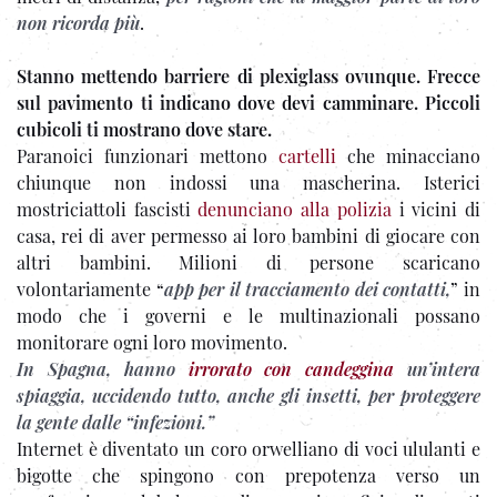
non ricorda più
.
Stanno mettendo barriere di plexiglass ovunque. Frecce
sul pavimento ti indicano dove devi camminare. Piccoli
cubicoli ti mostrano dove stare.
Paranoici funzionari mettono
cartelli
che minacciano
chiunque non indossi una mascherina. Isterici
mostriciattoli fascisti
denunciano alla polizia
i vicini di
casa, rei di aver permesso ai loro bambini di giocare con
altri bambini. Milioni di persone scaricano
volontariamente “
app per il tracciamento dei contatti,
” in
modo che i governi e le multinazionali possano
monitorare ogni loro movimento.
In Spagna, hanno
irrorato con candeggina
un’intera
spiaggia, uccidendo tutto, anche gli insetti, per proteggere
la gente dalle “infezioni.”
Internet è diventato un coro orwelliano di voci ululanti e
bigotte che spingono con prepotenza verso un