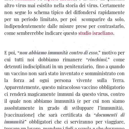
altro virus mai esistito nella storia dei virus. Certamente
non segue lo schema tipico del diffondersi rapidamente
per un periodo limitato, per poi scomparire da solo,
indipendentemente dalle misure prese per contrastarlo,
come sembrerebbe indicare questo
studio israeliano
.
E poi, “
non abbiamo immunità contro di esso
,” motivo per
cui tutti noi dobbiamo rimanere “
rinchiusi,
” come
detenuti indisciplinati in un penitenziario, fino a quando
un vaccino non sarà stato inventato e somministrato con
la forza ad ogni persona vivente sulla Terra.
Apparentemente, questo miracoloso vaccino obbligatorio
ci renderà magicamente immuni da questo virus, contro
il quale non abbiamo immunità (e per cui non siamo
assolutamente in grado di sviluppare l’immunità),
[vaccinazione] che sarà certificata da “
documenti di
immunità
” obbligatori che ci serviranno per viaggiare,
trovare un lavoro, mandare i figli a scuola e che dovranno