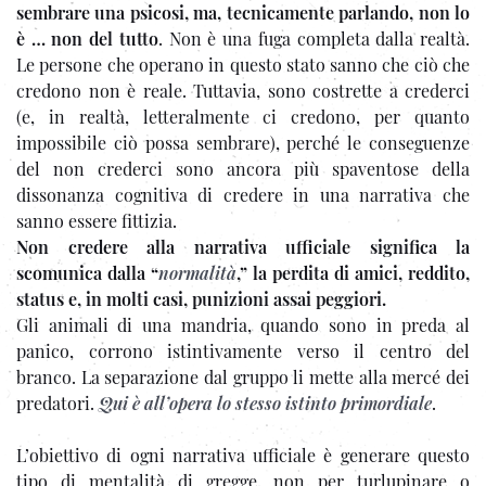
sembrare una psicosi, ma, tecnicamente parlando, non lo
è … non del tutto
. Non è una fuga completa dalla realtà.
Le persone che operano in questo stato sanno che ciò che
credono non è reale. Tuttavia, sono costrette a crederci
(e, in realtà, letteralmente ci credono, per quanto
impossibile ciò possa sembrare), perché le conseguenze
del non crederci sono ancora più spaventose della
dissonanza cognitiva di credere in una narrativa che
sanno essere fittizia.
Non credere alla narrativa ufficiale significa la
scomunica dalla “
normalità
,” la perdita di amici, reddito,
status e, in molti casi, punizioni assai peggiori.
Gli animali di una mandria, quando sono in preda al
panico, corrono istintivamente verso il centro del
branco. La separazione dal gruppo li mette alla mercé dei
predatori.
Qui è all’opera lo stesso istinto primordiale
.
L’obiettivo di ogni narrativa ufficiale è generare questo
tipo di mentalità di gregge, non per turlupinare o