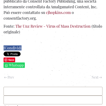
pubblicato da Consent Factory Publishing, una società
interamente controllata da Amalgamated Content, Inc.
Può essere contattato su
cjhopkins.com
o
consentfactory.org.
Fonte:
The Unz Review - Virus of Mass Destruction
(titolo
originale)
f
Condividi
Save
Whatsapp
Prev
Next