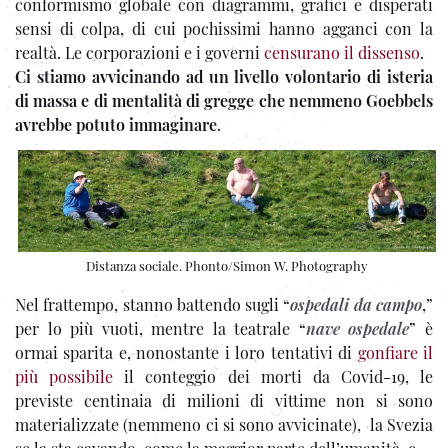
conformismo globale con diagrammi, grafici e disperati
sensi di colpa, di cui pochissimi hanno agganci con la
realtà. Le corporazioni e i governi
censurano il dissenso
.
Ci stiamo avvicinando ad un livello volontario di isteria
di massa e di mentalità di gregge che nemmeno Goebbels
avrebbe potuto immaginare
.
Distanza sociale. Phonto/Simon W. Photography
Nel frattempo, stanno battendo sugli “
ospedali da campo
,”
per lo più vuoti, mentre la teatrale “
nave ospedale
” è
ormai sparita e, nonostante i loro tentativi di
gonfiare il
più possibile
il conteggio dei morti da Covid-19, le
previste centinaia di milioni di vittime non si sono
materializzate (nemmeno ci si sono avvicinate), la Svezia