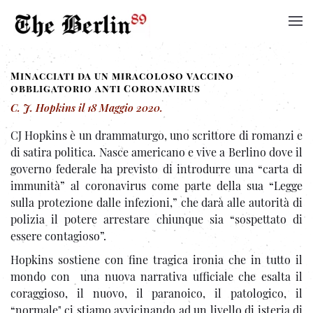
Minacciati da un miracoloso vaccino
obbligatorio anti Coronavirus
C. J. Hopkins
il
18 Maggio 2020
.
CJ Hopkins è un drammaturgo, uno scrittore di romanzi e
di satira politica. Nasce americano e vive a Berlino dove il
governo federale ha previsto di introdurre una “carta di
immunità” al coronavirus come parte della sua “Legge
sulla protezione dalle infezioni,” che darà alle autorità di
polizia il potere arrestare chiunque sia “sospettato di
essere contagioso”.
Hopkins sostiene con fine tragica ironia che in tutto il
mondo con una nuova narrativa ufficiale che esalta il
coraggioso, il nuovo, il paranoico, il patologico, il
“normale" ci stiamo avvicinando ad un livello di isteria di