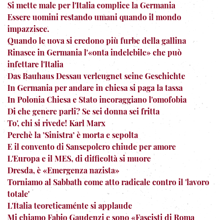
Si mette male per l'Italia complice la Germania
Essere uomini restando umani quando il mondo
impazzisce.
Quando le uova si credono più furbe della gallina
Rinasce in Germania l'«onta indelebile» che può
infettare l'Italia
Das Bauhaus Dessau verleugnet seine Geschichte
In Germania per andare in chiesa si paga la tassa
In Polonia Chiesa e Stato incoraggiano l'omofobia
Di che genere parli? Se sei donna sei fritta
To', chi si rivede! Karl Marx
Perchè la ’Sinistra’ è morta e sepolta
E il convento di Sansepolcro chiude per amore
L'Europa e il MES, di difficoltà si muore
Dresda, è «Emergenza nazista»
Torniamo al Sabbath come atto radicale contro il 'lavoro
totale'
L'Italia teoreticaménte si applaude
Mi chiamo Fabio Gaudenzi e sono «Fascisti di Roma