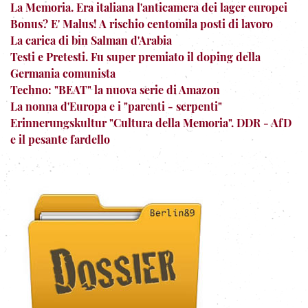
La Memoria. Era italiana l'anticamera dei lager europei
Bonus? E' Malus! A rischio centomila posti di lavoro
La carica di bin Salman d'Arabia
Testi e Pretesti. Fu super premiato il doping della
Germania comunista
Techno: "BEAT" la nuova serie di Amazon
La nonna d'Europa e i "parenti - serpenti"
Erinnerungskultur "Cultura della Memoria". DDR - AfD
e il pesante fardello