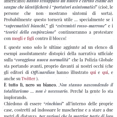
americano)
hanno sviluppato un nuovo e carino esame del
sangue che identificherà i
“
portatori asintomatici
” (cioè, le
persone che non mostrano sintomi di sorta).
Probabilmente questo tornerà utile … specialmente se i
“
suprematisti bianchi
,” gli “
estremisti rosso-marrone
” e i
“
teorici della cospirazione
” continueranno a protestare
con
mogli e figli
contro il blocco!
E queste sono solo le ultime aggiunte ad un elenco di
esempi assolutamente distopici della narrativa ufficiale
sulla “
coraggiosa nuova normalità
” che la Polizia Globale
sta portando avanti, proprio davanti ai nostri occhi (che
gli editori di
OffGuardian
hanno illustrato
qui
e
qui
, e
anche su
Twitter
).
È tutto lì, nero su bianco
.
Non stanno nascondendo il
totalitarismo
…
non è necessario
. Perché la gente lo sta
implorando.
Chiedono di essere “
rinchiusi
” all’interno delle proprie
case, costretti ad indossare le mascherine e a stare a due
metri di distanza,
per ragioni che la maggior parte di loro