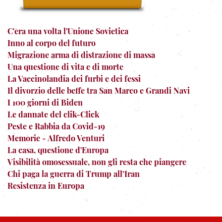
C'era una volta l'Unione Sovietica
Inno al corpo del futuro
Migrazione arma di distrazione di massa
Una questione di vita e di morte
La Vaccinolandia dei furbi e dei fessi
Il divorzio delle beffe tra San Marco e Grandi Navi
I 100 giorni di Biden
Le dannate del clik-Click
Peste e Rabbia da Covid-19
Memorie - Alfredo Venturi
La casa, questione d'Europa
Visibilità omosessuale, non gli resta che piangere
Chi paga la guerra di Trump all’Iran
Resistenza in Europa