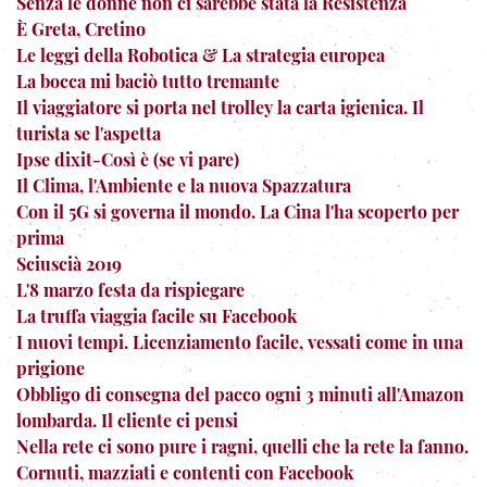
Senza le donne non ci sarebbe stata la Resistenza
È Greta, Cretino
Le leggi della Robotica & La strategia europea
La bocca mi baciò tutto tremante
Il viaggiatore si porta nel trolley la carta igienica. Il
turista se l'aspetta
Ipse dixit-Così è (se vi pare)
Il Clima, l'Ambiente e la nuova Spazzatura
Con il 5G si governa il mondo. La Cina l'ha scoperto per
prima
Sciuscià 2019
L'8 marzo festa da rispiegare
La truffa viaggia facile su Facebook
I nuovi tempi. Licenziamento facile, vessati come in una
prigione
Obbligo di consegna del pacco ogni 3 minuti all'Amazon
lombarda. Il cliente ci pensi
Nella rete ci sono pure i ragni, quelli che la rete la fanno.
Cornuti, mazziati e contenti con Facebook