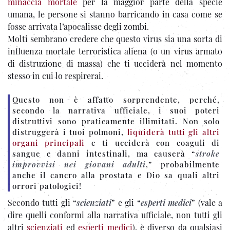
minaccia mortale
per la maggior parte della specie
umana, le persone si stanno barricando in casa come se
fosse arrivata l’apocalisse degli zombi.
Molti sembrano credere che questo virus sia una sorta di
influenza mortale terroristica aliena (o un virus armato
di distruzione di massa) che ti ucciderà nel momento
stesso in cui lo respirerai.
Questo non è affatto sorprendente, perché,
secondo la narrativa ufficiale, i suoi poteri
distruttivi sono praticamente illimitati. Non solo
distruggerà i tuoi polmoni,
liquiderà tutti gli altri
organi principali
e ti ucciderà con coaguli di
sangue e danni intestinali, ma causerà “
stroke
improvvisi nei giovani adulti
,” probabilmente
anche il cancro alla prostata e Dio sa quali altri
orrori patologici!
Secondo tutti gli “
scienziati
” e gli “
esperti medici
” (vale a
dire quelli conformi alla narrativa ufficiale, non tutti gli
altri
scienziati
ed
esperti medici
), è diverso da qualsiasi