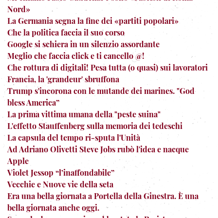
Nord»
La Germania segna la fine dei «partiti popolari»
Che la politica faccia il suo corso
Google si schiera in un silenzio assordante
Meglio che faccia click e ti cancello @!
Che rottura di digitali! Pesa tutta (o quasi) sui lavoratori
Francia, la 'grandeur' sbruffona
Trump s'incorona con le mutande dei marines. "God
bless America”
La prima vittima umana della "peste suina"
L'effetto Stauffenberg sulla memoria dei tedeschi
La capsula del tempo ri-sputa l'Unità
Ad Adriano Olivetti Steve Jobs rubò l'idea e nacque
Apple
Violet Jessop “l’inaffondabile”
Vecchie e Nuove vie della seta
Era una bella giornata a Portella della Ginestra. È una
bella giornata anche oggi.