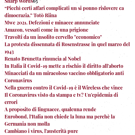
Sharp Words
65
“Picchì certi affari complicati un si ponno rislovere ca
dimocrazia.” Totò Riina
Mwc 2021. Defezioni e minacce annunciate
Amazon, vessati come in una prigione
Travolti da un insolito cervello "economico"
La protesta dissennata di Rosenstrasse in quel marzo del
1943
Renato Brunetta rinuncia al Nobel
In Italia il Covid-19 mette a rischio il diritto all'aborto
Minacciati da un miracoloso vaccino obbligatorio anti
Coronavirus
Nella guerra contro il Covid-19 è il Wireless che vince
Il Coronavirus visto da stampa e tv? Un'epidemia di
errori
A proposito di linguacce, qualcuna rende
Eurobond, l'Italia non chiede la luna ma perchè la
Germania non molla
Cambiano i virus, l'austerità pure