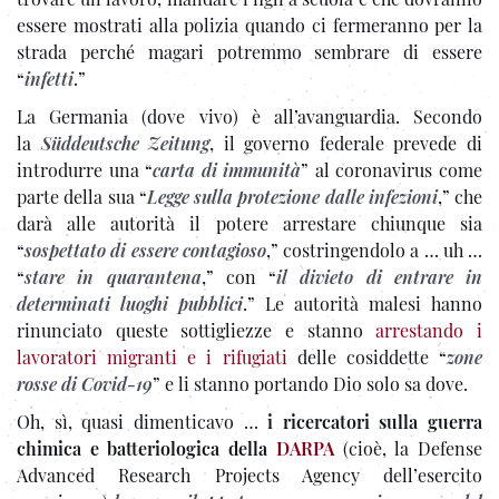
essere mostrati alla polizia quando ci fermeranno per la
strada perché magari potremmo sembrare di essere
“
infetti
.”
La Germania (dove vivo) è all’avanguardia. Secondo
la
Süddeutsche Zeitung
, il governo federale prevede di
introdurre una “
carta di immunità
” al coronavirus come
parte della sua “
Legge sulla protezione dalle infezioni
,” che
darà alle autorità il potere arrestare chiunque sia
“
sospettato di essere contagioso
,” costringendolo a … uh …
“
stare in quarantena
,” con “
il divieto di entrare in
determinati luoghi pubblici
.” Le autorità malesi hanno
rinunciato queste sottigliezze e stanno
arrestando i
lavoratori migranti e i rifugiati
delle cosiddette “
zone
rosse di Covid-19
” e li stanno portando Dio solo sa dove.
Oh, sì, quasi dimenticavo …
i ricercatori sulla guerra
chimica e batteriologica della
DARPA
(cioè, la Defense
Advanced Research Projects Agency dell’esercito