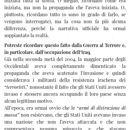
iniziata tutta la storia. O meglio, ricordano come era
iniziata, ma non la propaganda che l’aveva iniziata. O,
piuttosto, ricordano tutto (o sono in grado di farlo, se
vengono interrogate), ma la cosa non fa più alcuna
differenza, perché la narrativa ufficiale ha ormai
soppiantato la realtà.
Potreste ricordare questo fatto dalla Guerra al Terrore e,
in particolare, dall’occupazione dell’Iraq
.
Già nella seconda metà del 2004, la maggior parte degli
Occidentali aveva completamente dimenticato la
propaganda che aveva scatenato l’invasione e quindi
considerava i militanti della resistenza irachena dei
“
terroristi
,” nonostante il fatto che gli Stati Uniti avessero
invaso e stessero ancora occupando il loro paese senza
alcun legittimo motivo.
All’epoca, era ormai ovvio che le “
armi di distruzione di
massa
” non esistevano, che gli Stati Uniti avevano invaso
una nazione che non l’aveva attaccata e che non
rappresentava nessuna minaccia, e che stavano