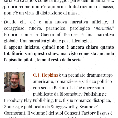
se la sta cavando, come la maggior parte dell’umanità, e …
proprio come non c’erano armi di distruzione di massa,
non c’è un virus di distruzione di massa.
Quello che c’è è una nuova narrativa ufficiale, il
coraggioso, nuovo, paranoico, patologico “
normale
.”
Proprio come la Guerra al Terrore, è una narrativa
globale. Una narrativa globale post-ideologica.
È appena iniziato, quindi non è ancora chiaro quanto
totalitario sarà questo show, ma, visto come sta andando
l’episodio pilota, temo il resto della serie.
C. J. Hopkins
è un premiato drammaturgo
americano, romanziere e satirico politico
con sede a Berlino. Le sue opere sono
pubblicate da Bloomsbury Publishing e
Broadway Play Publishing, Inc. Il suo romanzo distopico,
Zone 23, è pubblicato da Snoggsworthy, Swaine &
Cormorant. Il volume I dei suoi Consent Factory Essays è