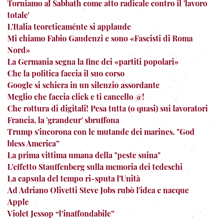
Torniamo al Sabbath come atto radicale contro il 'lavoro
totale'
L'Italia teoreticaménte si applaude
Mi chiamo Fabio Gaudenzi e sono «Fascisti di Roma
Nord»
La Germania segna la fine dei «partiti popolari»
Che la politica faccia il suo corso
Google si schiera in un silenzio assordante
Meglio che faccia click e ti cancello @!
Che rottura di digitali! Pesa tutta (o quasi) sui lavoratori
Francia, la 'grandeur' sbruffona
Trump s'incorona con le mutande dei marines. "God
bless America”
La prima vittima umana della "peste suina"
L'effetto Stauffenberg sulla memoria dei tedeschi
La capsula del tempo ri-sputa l'Unità
Ad Adriano Olivetti Steve Jobs rubò l'idea e nacque
Apple
Violet Jessop “l’inaffondabile”