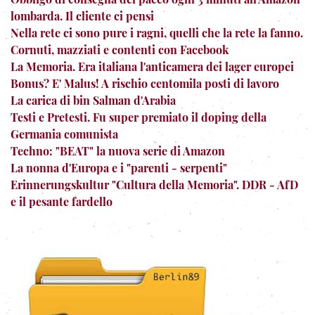
lombarda. Il cliente ci pensi
Nella rete ci sono pure i ragni, quelli che la rete la fanno.
Cornuti, mazziati e contenti con Facebook
La Memoria. Era italiana l'anticamera dei lager europei
Bonus? E' Malus! A rischio centomila posti di lavoro
La carica di bin Salman d'Arabia
Testi e Pretesti. Fu super premiato il doping della
Germania comunista
Techno: "BEAT" la nuova serie di Amazon
La nonna d'Europa e i "parenti - serpenti"
Erinnerungskultur "Cultura della Memoria". DDR - AfD
e il pesante fardello