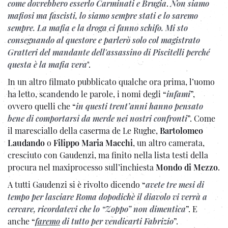
come dovrebbero esserlo Carminati e Brugia
.
Non siamo
mafiosi ma fascisti, lo siamo sempre stati e lo saremo
sempre
. La mafia e la droga ci fanno schifo. Mi sto
consegnando al questore e parlerò
solo col magistrato
Gratteri del mandante dell'assassino di Piscitelli perché
questa è la mafia vera
".
In un altro filmato pubblicato qualche ora prima, l’uomo
ha letto, scandendo le parole, i nomi degli “
infami
”,
ovvero quelli che “
in questi trent’anni hanno pensato
bene di comportarsi da merde nei nostri confronti
”. Come
il maresciallo della caserma de Le Rughe,
Bartolomeo
Laudando
o
Filippo Maria Macchi
, un altro camerata,
cresciuto con Gaudenzi, ma finito nella lista testi della
procura nel maxiprocesso sull’inchiesta
Mondo di Mezzo
.
A tutti Gaudenzi si è rivolto dicendo “
avete tre mesi di
tempo per lasciare Roma dopodichè il diavolo vi verrà a
cercare, ricordatevi che lo “Zoppo” non dimentica
”. E
anche “
faremo
di tutto per vendicarti Fabrizio
”.