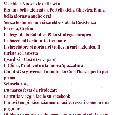
Vecchie e Nuove vie della seta
Era una bella giornata a Portella della Ginestra. È una
bella giornata anche oggi.
Senza le donne non ci sarebbe stata la Resistenza
È Greta, Cretino
Le leggi della Robotica & La strategia europea
La bocca mi baciò tutto tremante
Il viaggiatore si porta nel trolley la carta igienica. Il
turista se l'aspetta
Ipse dixit-Così è (se vi pare)
Il Clima, l'Ambiente e la nuova Spazzatura
Con il 5G si governa il mondo. La Cina l'ha scoperto per
prima
Sciuscià 2019
L'8 marzo festa da rispiegare
La truffa viaggia facile su Facebook
I nuovi tempi. Licenziamento facile, vessati come in una
prigione
Obbligo di consegna del pacco ogni 3 minuti all'Amazon