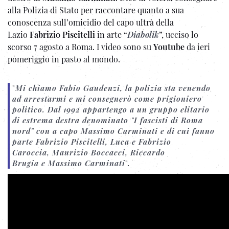
alla Polizia di Stato per raccontare quanto a sua
conoscenza sull’omicidio del capo ultrà della
Lazio
Fabrizio Piscitelli
in arte “
Diabolik
”, ucciso lo
scorso 7 agosto a Roma. I video sono su
Youtube
da ieri
pomeriggio in pasto al mondo.
"
Mi chiamo
Fabio Gaudenzi
, la polizia sta venendo
ad arrestarmi e
mi consegnerò come prigioniero
politico
.
Dal 1992 appartengo a un gruppo elitario
di estrema destra denominato "I fascisti di Roma
nord" con a capo
Massimo Carminati
e di cui fanno
parte
Fabrizio Piscitelli
,
Luca
e
Fabrizio
Caroccia
,
Maurizio Boccacci
,
Riccardo
Brugia
e
Massimo Carminati
".