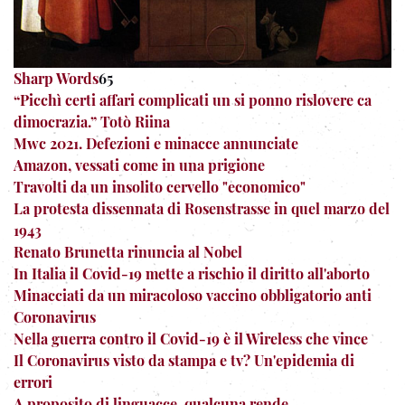
Sharp Words
65
“Picchì certi affari complicati un si ponno rislovere ca
dimocrazia.” Totò Riina
Mwc 2021. Defezioni e minacce annunciate
Amazon, vessati come in una prigione
Travolti da un insolito cervello "economico"
La protesta dissennata di Rosenstrasse in quel marzo del
1943
Renato Brunetta rinuncia al Nobel
In Italia il Covid-19 mette a rischio il diritto all'aborto
Minacciati da un miracoloso vaccino obbligatorio anti
Coronavirus
Nella guerra contro il Covid-19 è il Wireless che vince
Il Coronavirus visto da stampa e tv? Un'epidemia di
errori
A proposito di linguacce, qualcuna rende