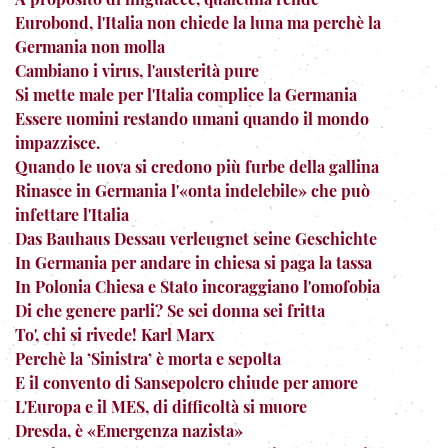
Eurobond, l'Italia non chiede la luna ma perchè la
Germania non molla
Cambiano i virus, l'austerità pure
Si mette male per l'Italia complice la Germania
Essere uomini restando umani quando il mondo
impazzisce.
Quando le uova si credono più furbe della gallina
Rinasce in Germania l'«onta indelebile» che può
infettare l'Italia
Das Bauhaus Dessau verleugnet seine Geschichte
In Germania per andare in chiesa si paga la tassa
In Polonia Chiesa e Stato incoraggiano l'omofobia
Di che genere parli? Se sei donna sei fritta
To', chi si rivede! Karl Marx
Perchè la ’Sinistra’ è morta e sepolta
E il convento di Sansepolcro chiude per amore
L'Europa e il MES, di difficoltà si muore
Dresda, è «Emergenza nazista»