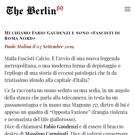
Mi chiamo Fabio Gaudenzi e sono «Fascisti di
Roma Nord»
Paolo Molina
il
03 Settembre 2019
.
Mafia Fascisti Calcio. È l'avvio di una nuova leggenda
metropolitana, o una moderna forma di depistaggio o
l'epilogo di una storia di eccessi patologici che fa da
tristissimo sfondo alla capitale d'Italia?
Ce la racconta un uomo seduto su una sedia, in un angolo
della stanza che parla alla telecamera, in testa ha un
passamontagna e in mano una Magnum 357, dietro di lui è
appeso un quadro di “Opposta Fazione” (frangia violenta
e neonazista del tifo giallorosso).
Dice di chiamarsi
Fabio Gaudenzi
e di essere il braccio
destro di
Massimo Carminati
. Dice di volersi consegnare