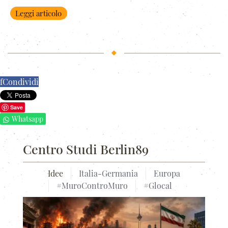
Leggi articolo
f
Condividi
Save
Whatsapp
Centro Studi Berlin89
Idee
Italia-Germania
Europa
#MuroControMuro
#Glocal