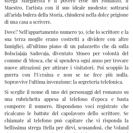
strega Margherita e il povero eroe del romanzo, il
Maestro, l’artista con il suo ideale modesto: sottrarsi
all’arida bufera della Storia, chiudersi nella dolce prigione
di una casa a scrivere.
Dove? Nell’appartamento numero 50, (che lo scrittore e la
sua terza moglie erano costretti a dividere con altre
famiglie), all’ultimo piano di un palazzetto che dà sulla
Bolsciajaja Sadovaja, diventato Museo per volontà del
comune di Mosca, che si spendeva ogni anno per trovare
nuove attrazioni per attirare i visitatori. Poi scoppiò la
guerra con l'Ucraina e non se ne fece più nulla.
Sopravvive l'ultima invenzione: la segreteria telefonica.
Si sceglie il nome di uno dei personaggi del romanzo su
una rubrichetta appesa al telefono d’epoca e basta
comporre il numero. Rispondono voci registrate che
ricalcano le battute del capolavoro dello scrittore. Se
chiamate al telefono può capitare che vi risponda la
bellissima strega Hella per dirvi, scusandosi, che Voland