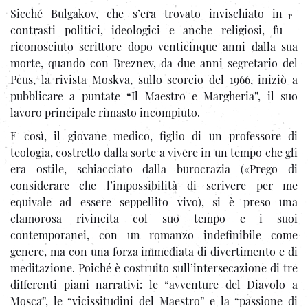
Sicché Bulgakov, che s’era trovato invischiato in
r
contrasti politici, ideologici e anche religiosi, fu
riconosciuto scrittore dopo venticinque anni dalla sua
morte, quando con Breznev, da due anni segretario del
Pcus, la rivista Moskva, sullo scorcio del 1966, iniziò a
pubblicare a puntate “Il Maestro e Margheria”, il suo
lavoro principale rimasto incompiuto.
E così, il giovane medico, figlio di un professore di
teologia, costretto dalla sorte a vivere in un tempo che gli
era ostile, schiacciato dalla burocrazia («Prego di
considerare che l’impossibilità di scrivere per me
equivale ad essere seppellito vivo), si è preso una
clamorosa rivincita col suo tempo e i suoi
contemporanei, con un romanzo indefinibile come
genere, ma con una forza immediata di divertimento e di
meditazione. Poiché è costruito sull’intersecazione di tre
differenti piani narrativi: le “avventure del Diavolo a
Mosca”, le “vicissitudini del Maestro” e la “passione di