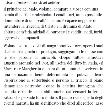
visse Bulgakov/ photo Alexei Weitsler
Il principe del Male, Woland, compare a Mosca con una
banda di perfidi e mirabolanti coadiutori, unico possibile
dominatore di una realtà che non è capace neppure di
intendere la tragedia di Cristo e il dramma di Pilato,
abitata com’è da miriadi di burocrati e sudditi avidi, furbi,
aggressivi e impauriti.
Woland, sotto le vesti di mago ipnotizzatore, opera i suoi
sbalorditivi giochi di prestigio, soggiogando le masse con
le sue parodie di miracoli. «Dopo tutto», annotava
Eugenio Montale nel 1967, all’uscita del libro in Italia, «Il
Maestro e Margherita è opera di un uomo che scriveva in
una situazione bene determinata e poteva alleare
l’ispirazione al sotterfugio e persino al trucco. Il piano
demoniaco potrebbe essere la cortina fumogena che
occulta e rende accettabile anche dai censori la feroce
satira che pervade tutto il libro. Il piano reale, quello degli
eventi narrati, ha un significato che direi allegorico. Esso