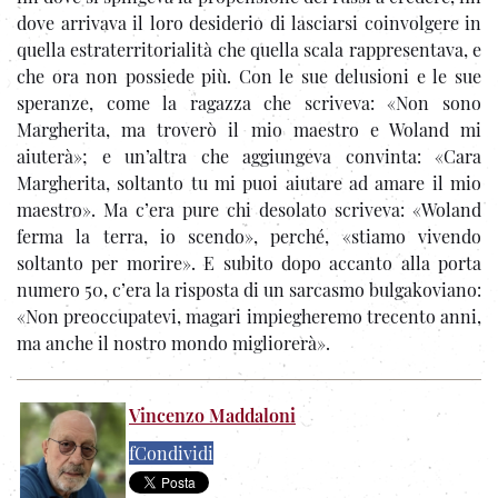
dove arrivava il loro desiderio di lasciarsi coinvolgere in
quella estraterritorialità che quella scala rappresentava, e
che ora non possiede più. Con le sue delusioni e le sue
speranze, come la ragazza che scriveva: «Non sono
Margherita, ma troverò il mio maestro e Woland mi
aiuterà»; e un’altra che aggiungeva convinta: «Cara
Margherita, soltanto tu mi puoi aiutare ad amare il mio
maestro». Ma c’era pure chi desolato scriveva: «Woland
ferma la terra, io scendo», perché, «stiamo vivendo
soltanto per morire». E subito dopo accanto alla porta
numero 50, c’era la risposta di un sarcasmo bulgakoviano:
«Non preoccupatevi, magari impiegheremo trecento anni,
ma anche il nostro mondo migliorerà».
Vincenzo Maddaloni
f
Condividi