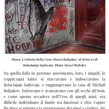
Mosca. L’entrata della Casa-Museo Bulgakov al civico 10 di
Bolsciajaja Sadovaja/ Photo Alexei Weitsler
Da quella folla in perenne movimento, loro, i singoli, le
coppie,ogni tanto si staccavano e imboccavano la
Bolsciajaja Sadovaja, e raggiungevano la casa di Michail
Bulgakov. Entravano e avanzavano con gli occhi all’insù,
e come spesso accadeva nell’Urss di quegli anni, era
difficile individuare il limite tra funzione e rito. Capire
fin dove si spingeva la propensione dei russi a credere, fin