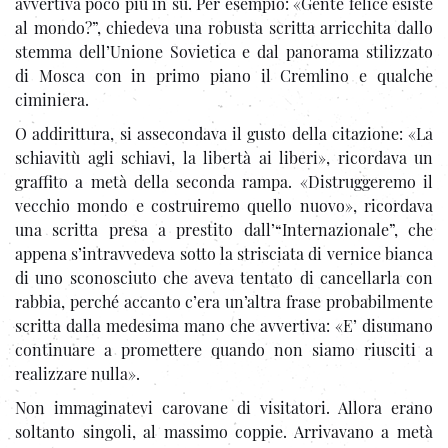
avvertiva poco più in su. Per esempio: «Gente felice esiste
al mondo?”, chiedeva una robusta scritta arricchita dallo
stemma dell’Unione Sovietica e dal panorama stilizzato
di Mosca con in primo piano il Cremlino e qualche
ciminiera.
O addirittura, si assecondava il gusto della citazione: «La
schiavitù agli schiavi, la libertà ai liberi», ricordava un
graffito a metà della seconda rampa. «Distruggeremo il
vecchio mondo e costruiremo quello nuovo», ricordava
una scritta presa a prestito dall’“Internazionale”, che
appena s’intravvedeva sotto la strisciata di vernice bianca
di uno sconosciuto che aveva tentato di cancellarla con
rabbia, perché accanto c’era un’altra frase probabilmente
scritta dalla medesima mano che avvertiva: «E’ disumano
continuare a promettere quando non siamo riusciti a
realizzare nulla».
Non immaginatevi carovane di visitatori. Allora erano
soltanto singoli, al massimo coppie. Arrivavano a metà