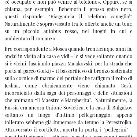
«è occupato e non può venire al telefono». Oppure, se si
chiama, per esempio Behemoth il grosso gatto nero,
questi risponde: "Riaggancia il telefono canaglia!".
Naturalmente è sopravvissuto tra le offerte anche un tour,
su un piccolo autobus rosso, nei luoghi in cui è
ambientato il romanzo.
Ero corrispondente a Mosca quando trentacinque anni fa,
andai in visita alla casa e vidi - lo si vede soltanto quando
si è vicini, lasciando piazza Majakovskij per la strada che
porta al parco Gorkij - il bassorilievo di bronzo sistemato
sulla cornice di marmo del portale che raffigura il volto di
Jeshua, come ebraicamente viene chiamato Gesù,
incorniciato dalla saga dei personaggi e delle situazioni
che animano “Il Maestro e Margherita”. Naturalmente, la
Russia era ancora Unione Sovietica, e la casa di Bulgakov
soltanto un luogo d’intimo pellegrinaggio, appena
tollerato sebbene già imperasse da tempo la Perestrojka.
Attraversato il cortiletto, aperta la porta, i "pellegrini" -
quasi tutti giovani - salivano le scale e leggevano i grafiti