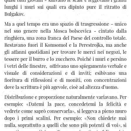
lunghi i muri sui quali era dipinto pure il ritratto di
Bulgakov.
Ma a quel tempo era uno spazio di trasgressione - unico
nel suo genere nella Mosca bolscevica - cintato dalla
ringhiera, una zona franca del Paese del controllo totale.
Restavano fuori il Komsomol e la Perestrojka, ma anche
gli affanni quotidiani per trovare le merci nei negozi, le
tessere per il burro e lo zucchero. Poiché i muri e persino
i vetri delle finestre, offrivano uno spiegamento verbale e
visuale di considerazioni e di inviti; esibivano una
fioritura di riflessioni e di moniti, con concentrazioni
dove la scrittura è più agevole, cioè ad altezza d’uomo.
Distribuzione e proporzione naturalmente variavano. Per
esempio: «Datemi la pace, concedetemi la felicità e
vedrete come saprò conservarla», si leggeva a pieno muro
dopo i primi scalini. Per esempio: «Non chiedete mai
nulla, soprattutto a quelli che sono più potenti di voi», si