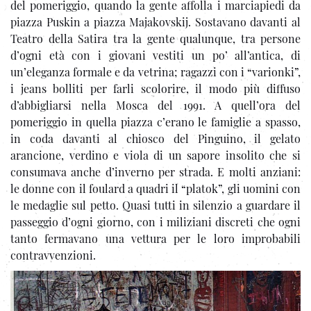
del pomeriggio, quando la gente affolla i marciapiedi da
piazza Puskin a piazza Majakovskij. Sostavano davanti al
Teatro della Satira tra la gente qualunque, tra persone
d’ogni età con i giovani vestiti un po’ all’antica, di
un’eleganza formale e da vetrina; ragazzi con i “varionki”,
i jeans bolliti per farli scolorire, il modo più diffuso
d’abbigliarsi nella Mosca del 1991. A quell’ora del
pomeriggio in quella piazza c’erano le famiglie a spasso,
in coda davanti al chiosco del Pinguino, il gelato
arancione, verdino e viola di un sapore insolito che si
consumava anche d’inverno per strada. E molti anziani:
le donne con il foulard a quadri il “platok”, gli uomini con
le medaglie sul petto. Quasi tutti in silenzio a guardare il
passeggio d’ogni giorno, con i miliziani discreti che ogni
tanto fermavano una vettura per le loro improbabili
contravvenzioni.