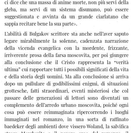
ci dice che una massa di anime morte, non più servi della
gleba, ma servi di un sistema disumano, può essere
suggestionata e avvinta da un grande ciarlatano che
sappia recitare bene la sua parte».
L’abilità di Bulgakov scrittore sta anche nell’aver saputo
legare mirabilmente la solenne, cadenzata narrazione
della vicenda evangelica con la mordente, frizzante,
irriverente prosa della farsa moscovita, per poi giungere
alla conclusione che il Cristo rappresenta la “verità
ultima” cui rapportare tutti i possibili significati della vita
e della storia degli uomini. Ma alla conclusione si arriva
dopo un pullulare di godibilissimi enigmi, di situazioni
grottesche, fatti straordinari, eventi misteriosi che col
passare delle generazioni di lettori sono diventati un
complemento dell’arredo urbano moscovita, poiché ogni
cosa può essere reimmaginata ripercorrendo i luoghi
immaginati nel romanzo, in una sorta di raffinato
baedeker degli ambienti dove vissero Woland, la salvifica