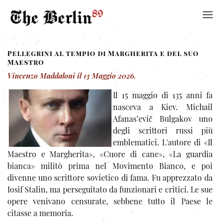
Pellegrini al tempio di Margherita e del suo
Maestro
Vincenzo Maddaloni
il
13 Maggio 2026
.
Il 15 maggio di 135 anni fa
nasceva a Kiev. Michail
Afanas’evič Bulgakov uno
degli scrittori russi più
emblematici. L'autore di «Il
Maestro e Margherita», «Cuore di cane», «La guardia
bianca» militò prima nel Movimento Bianco, e poi
divenne uno scrittore sovietico di fama. Fu apprezzato da
Iosif Stalin, ma perseguitato da funzionari e critici. Le sue
opere venivano censurate, sebbene tutto il Paese le
citasse a memoria.