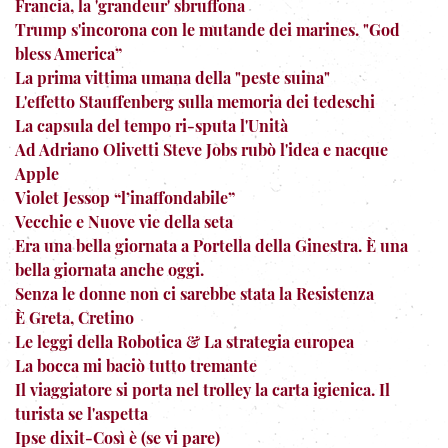
Francia, la 'grandeur' sbruffona
Trump s'incorona con le mutande dei marines. "God
bless America”
La prima vittima umana della "peste suina"
L'effetto Stauffenberg sulla memoria dei tedeschi
La capsula del tempo ri-sputa l'Unità
Ad Adriano Olivetti Steve Jobs rubò l'idea e nacque
Apple
Violet Jessop “l’inaffondabile”
Vecchie e Nuove vie della seta
Era una bella giornata a Portella della Ginestra. È una
bella giornata anche oggi.
Senza le donne non ci sarebbe stata la Resistenza
È Greta, Cretino
Le leggi della Robotica & La strategia europea
La bocca mi baciò tutto tremante
Il viaggiatore si porta nel trolley la carta igienica. Il
turista se l'aspetta
Ipse dixit-Così è (se vi pare)