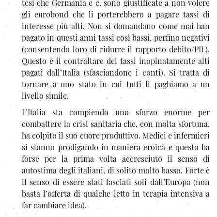
tesi che Germania e c. sono giustificate a non volere
gli eurobond che li porterebbero a pagare tassi di
interesse più alti. Non si domandano come mai han
pagato in questi anni tassi così bassi, perfino negativi
(consentendo loro di ridurre il rapporto debito/PIL).
Questo è il contraltare dei tassi inopinatamente alti
pagati dall’Italia (sfasciandone i conti). Si tratta di
tornare a uno stato in cui tutti li paghiamo a un
livello simile.
L’Italia sta compiendo uno sforzo enorme per
combattere la crisi sanitaria che, con molta sfortuna,
ha colpito il suo cuore produttivo. Medici e infermieri
si stanno prodigando in maniera eroica e questo ha
forse per la prima volta accresciuto il senso di
autostima degli italiani, di solito molto basso. Forte è
il senso di essere stati lasciati soli dall’Europa (non
basta l’offerta di qualche letto in terapia intensiva a
far cambiare idea).