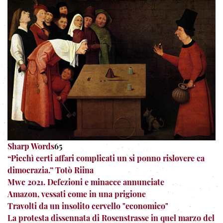
Sharp Words
65
“Picchì certi affari complicati un si ponno rislovere ca
dimocrazia.” Totò Riina
Mwc 2021. Defezioni e minacce annunciate
Amazon, vessati come in una prigione
Travolti da un insolito cervello "economico"
La protesta dissennata di Rosenstrasse in quel marzo del