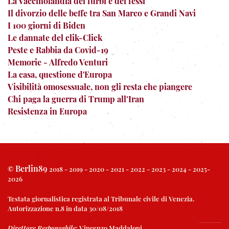
La Vaccinolandia dei furbi e dei fessi
Il divorzio delle beffe tra San Marco e Grandi Navi
I 100 giorni di Biden
Le dannate del clik-Click
Peste e Rabbia da Covid-19
Memorie - Alfredo Venturi
La casa, questione d'Europa
Visibilità omosessuale, non gli resta che piangere
Chi paga la guerra di Trump all’Iran
Resistenza in Europa
Berlin89
©
2018 - 2019 - 2020 - 2021 - 2022 - 2023 - 2024 - 2025-
2026
Testata giornalistica registrata al Tribunale civile di Venezia.
Autorizzazione n.8 in data 30/08/2018
Direttore Responsabile
:
Vincenzo Maddaloni