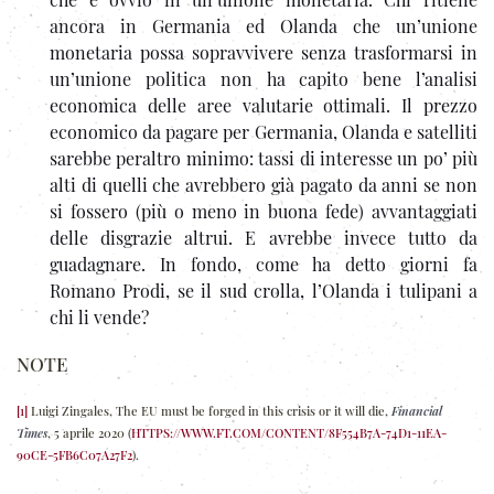
ancora in Germania ed Olanda che un’unione
monetaria possa sopravvivere senza trasformarsi in
un’unione politica non ha capito bene l’analisi
economica delle aree valutarie ottimali. Il prezzo
economico da pagare per Germania, Olanda e satelliti
sarebbe peraltro minimo: tassi di interesse un po’ più
alti di quelli che avrebbero già pagato da anni se non
si fossero (più o meno in buona fede) avvantaggiati
delle disgrazie altrui. E avrebbe invece tutto da
guadagnare. In fondo, come ha detto giorni fa
Romano Prodi, se il sud crolla, l’Olanda i tulipani a
chi li vende?
NOTE
[1]
Luigi Zingales, The EU must be forged in this crisis or it will die,
Financial
Times
, 5 aprile 2020 (
HTTPS://WWW.FT.COM/CONTENT/8F554B7A-74D1-11EA-
90CE-5FB6C07A27F2
).