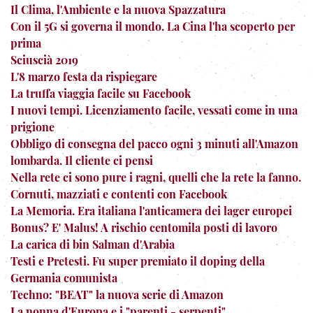
Il Clima, l'Ambiente e la nuova Spazzatura
Con il 5G si governa il mondo. La Cina l'ha scoperto per
prima
Sciuscià 2019
L'8 marzo festa da rispiegare
La truffa viaggia facile su Facebook
I nuovi tempi. Licenziamento facile, vessati come in una
prigione
Obbligo di consegna del pacco ogni 3 minuti all'Amazon
lombarda. Il cliente ci pensi
Nella rete ci sono pure i ragni, quelli che la rete la fanno.
Cornuti, mazziati e contenti con Facebook
La Memoria. Era italiana l'anticamera dei lager europei
Bonus? E' Malus! A rischio centomila posti di lavoro
La carica di bin Salman d'Arabia
Testi e Pretesti. Fu super premiato il doping della
Germania comunista
Techno: "BEAT" la nuova serie di Amazon
La nonna d'Europa e i "parenti - serpenti"