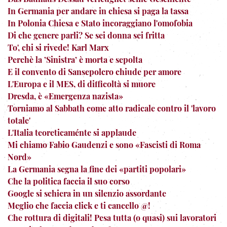
In Germania per andare in chiesa si paga la tassa
In Polonia Chiesa e Stato incoraggiano l'omofobia
Di che genere parli? Se sei donna sei fritta
To', chi si rivede! Karl Marx
Perchè la ’Sinistra’ è morta e sepolta
E il convento di Sansepolcro chiude per amore
L'Europa e il MES, di difficoltà si muore
Dresda, è «Emergenza nazista»
Torniamo al Sabbath come atto radicale contro il 'lavoro
totale'
L'Italia teoreticaménte si applaude
Mi chiamo Fabio Gaudenzi e sono «Fascisti di Roma
Nord»
La Germania segna la fine dei «partiti popolari»
Che la politica faccia il suo corso
Google si schiera in un silenzio assordante
Meglio che faccia click e ti cancello @!
Che rottura di digitali! Pesa tutta (o quasi) sui lavoratori