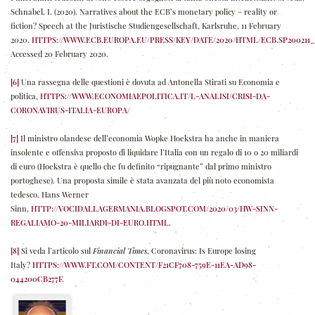
Schnabel, I. (2020). Narratives about the ECB’s monetary policy – reality or
fiction? Speech at the Juristische Studiengesellschaft, Karlsruhe, 11 February
2020.
HTTPS://WWW.ECB.EUROPA.EU/PRESS/KEY/DATE/2020/HTML/ECB.SP200211
Accessed 20 February 2020.
[6]
Una rassegna delle questioni è dovuta ad Antonella Stirati su Economia e
politica,
HTTPS://WWW.ECONOMIAEPOLITICA.IT/L-ANALISI/CRISI-DA-
CORONAVIRUS-ITALIA-EUROPA/
[7]
Il ministro olandese dell’economia Wopke Hoekstra ha anche in maniera
insolente e offensiva proposto di liquidare l’Italia con un regalo di 10 o 20 miliardi
di euro (Hoekstra è quello che fu definito “ripugnante” dal primo ministro
portoghese). Una proposta simile è stata avanzata del più noto economista
tedesco, Hans Werner
Sinn,
HTTP://VOCIDALLAGERMANIA.BLOGSPOT.COM/2020/03/HW-SINN-
REGALIAMO-20-MILIARDI-DI-EURO.HTML.
[8]
Si veda l’articolo sul
Financial Times
, Coronavirus: Is Europe losing
Italy?
HTTPS://WWW.FT.COM/CONTENT/F21CF708-759E-11EA-AD98-
044200CB277F.