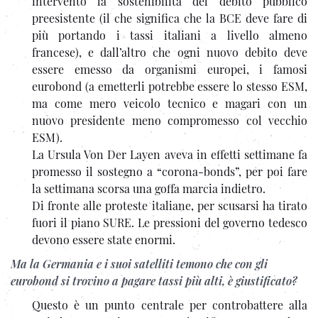
intervento la sostenibilità del debito pubblico
preesistente (il che significa che la BCE deve fare di
più portando i tassi italiani a livello almeno
francese), e dall’altro che ogni nuovo debito deve
essere emesso da organismi europei, i famosi
eurobond (a emetterli potrebbe essere lo stesso ESM,
ma come mero veicolo tecnico e magari con un
nuovo presidente meno compromesso col vecchio
ESM).
La Ursula Von Der Layen aveva in effetti settimane fa
promesso il sostegno a “corona-bonds”, per poi fare
la settimana scorsa una goffa marcia indietro.
Di fronte alle proteste italiane, per scusarsi ha tirato
fuori il piano SURE. Le pressioni del governo tedesco
devono essere state enormi.
Ma la Germania e i suoi satelliti temono che con gli
eurobond si trovino a pagare tassi più alti, è giustificato?
Questo è un punto centrale per controbattere alla