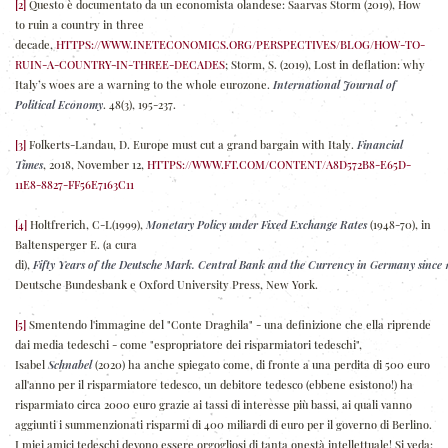
[2]
Questo è documentato da un economista olandese: Saarvas Storm (2019), How
to ruin a country in three
decade,
HTTPS://WWW.INETECONOMICS.ORG/PERSPECTIVES/BLOG/HOW-TO-
RUIN-A-COUNTRY-IN-THREE-DECADES
; Storm, S. (2019), Lost in deflation: why
Italy’s woes are a warning to the whole eurozone.
International Journal of
Political Economy
. 48(3), 195-237.
[3]
Folkerts-Landau, D. Europe must cut a grand bargain with Italy.
Financial
Times
, 2018, November 12,
HTTPS://WWW.FT.COM/CONTENT/A8D572B8-E65D-
11E8-8827-FF56E7163C11
[4]
Holtfrerich, C-L(1999),
Monetary
Policy
under
Fixed
Exchange
Rates
(1948-70), in
Baltensperger E. (a cura
di),
Fifty
Years
of
the
Deutsche
Mark.
Central
Bank
and
the
Currency
in
Germany
since
Deutsche Bundesbank e Oxford University Press, New York.
[5]
Smentendo l'immagine del "Conte Draghila" - una definizione che ella riprende
dai media tedeschi - come "espropriatore dei risparmiatori tedeschi",
Isabel
Schnabel
(2020) ha anche spiegato come, di fronte a una perdita di 500 euro
all'anno per il risparmiatore tedesco, un debitore tedesco (ebbene esistono!) ha
risparmiato circa 2000 euro grazie ai tassi di interesse più bassi, ai quali vanno
aggiunti i summenzionati risparmi di 400 miliardi di euro per il governo di Berlino.
I miei amici tedeschi devono essere orgogliosi di tanta onestà intellettuale! Si veda: