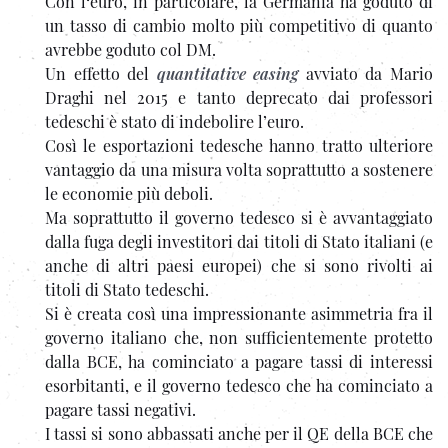
Con l‘euro, in particolare, la Germania ha goduto di
un tasso di cambio molto più competitivo di quanto
avrebbe goduto col DM.
Un effetto del
quantitative easing
avviato da Mario
Draghi nel 2015 e tanto deprecato dai professori
tedeschi è stato di indebolire l’euro.
Così le esportazioni tedesche hanno tratto ulteriore
vantaggio da una misura volta soprattutto a sostenere
le economie più deboli.
Ma soprattutto il governo tedesco si è avvantaggiato
dalla fuga degli investitori dai titoli di Stato italiani (e
anche di altri paesi europei) che si sono rivolti ai
titoli di Stato tedeschi.
Si è creata così una impressionante asimmetria fra il
governo italiano che, non sufficientemente protetto
dalla BCE, ha cominciato a pagare tassi di interessi
esorbitanti, e il governo tedesco che ha cominciato a
pagare tassi negativi.
I tassi si sono abbassati anche per il QE della BCE che