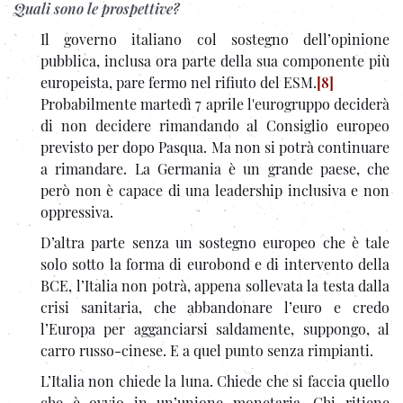
Quali sono le prospettive?
Il governo italiano col sostegno dell’opinione
pubblica, inclusa ora parte della sua componente più
europeista, pare fermo nel rifiuto del ESM.
[8]
Probabilmente martedì 7 aprile l'eurogruppo deciderà
di non decidere rimandando al Consiglio europeo
previsto per dopo Pasqua. Ma non si potrà continuare
a rimandare. La Germania è un grande paese, che
però non è capace di una leadership inclusiva e non
oppressiva.
D’altra parte senza un sostegno europeo che è tale
solo sotto la forma di eurobond e di intervento della
BCE, l’Italia non potrà, appena sollevata la testa dalla
crisi sanitaria, che abbandonare l’euro e credo
l’Europa per agganciarsi saldamente, suppongo, al
carro russo-cinese. E a quel punto senza rimpianti.
L’Italia non chiede la luna. Chiede che si faccia quello
che è ovvio in un’unione monetaria. Chi ritiene