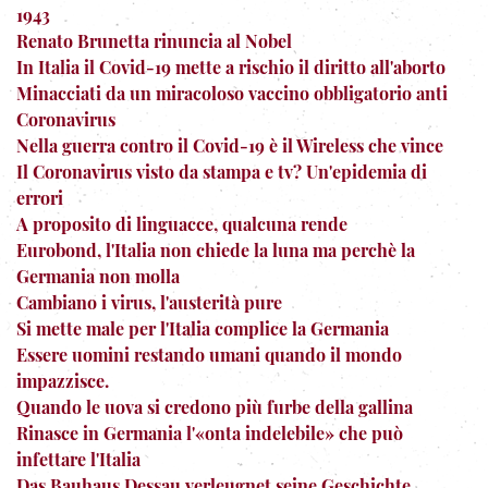
1943
Renato Brunetta rinuncia al Nobel
In Italia il Covid-19 mette a rischio il diritto all'aborto
Minacciati da un miracoloso vaccino obbligatorio anti
Coronavirus
Nella guerra contro il Covid-19 è il Wireless che vince
Il Coronavirus visto da stampa e tv? Un'epidemia di
errori
A proposito di linguacce, qualcuna rende
Eurobond, l'Italia non chiede la luna ma perchè la
Germania non molla
Cambiano i virus, l'austerità pure
Si mette male per l'Italia complice la Germania
Essere uomini restando umani quando il mondo
impazzisce.
Quando le uova si credono più furbe della gallina
Rinasce in Germania l'«onta indelebile» che può
infettare l'Italia
Das Bauhaus Dessau verleugnet seine Geschichte