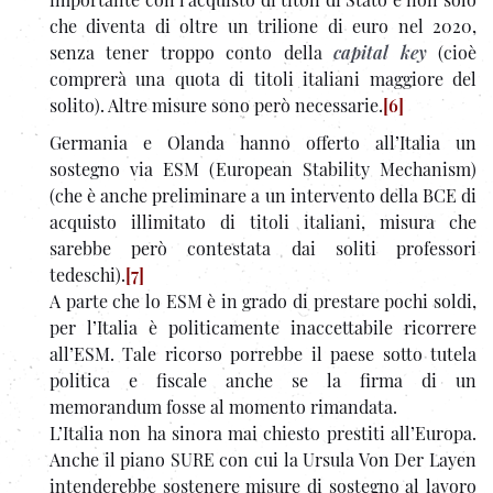
che diventa di oltre un trilione di euro nel 2020,
senza tener troppo conto della
capital key
(cioè
comprerà una quota di titoli italiani maggiore del
solito). Altre misure sono però necessarie.
[6]
Germania e Olanda hanno offerto all’Italia un
sostegno via ESM (European Stability Mechanism)
(che è anche preliminare a un intervento della BCE di
acquisto illimitato di titoli italiani, misura che
sarebbe però contestata dai soliti professori
tedeschi).
[7]
A parte che lo ESM è in grado di prestare pochi soldi,
per l’Italia è politicamente inaccettabile ricorrere
all’ESM. Tale ricorso porrebbe il paese sotto tutela
politica e fiscale anche se la firma di un
memorandum fosse al momento rimandata.
L’Italia non ha sinora mai chiesto prestiti all’Europa.
Anche il piano SURE con cui la Ursula Von Der Layen
intenderebbe sostenere misure di sostegno al lavoro