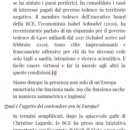
se ha aiutato i paesi periferici, ha consolidato i tassi
di interesse pagati dal governo tedesco in territorio
negativo. Il membro tedesco dell’executive board
della BCE, l’economista Isabel
Schnabel
(2020), ha
recentemente parlato di un risparmio per il governo
tedesco di €400 miliardi dal 2017 (Schabel scrive nel
febbraio 2020). Sono cifre impressionanti e
francamente offensive per chi da tre decenni vede
solo tagli a sanità, istruzione e ricerca scientifica. È
facile essere virtuosi e far la morale agli altri in
queste condizioni.
[5]
Siamo dunque in presenza non solo di un’Europa
monetaria che funziona male, ma che funziona anche
in maniera asimmetrica e ingiusta!
Qual è l’oggetto del contendere ora in Europa?
In termini semplificati, dopo la spiacevole gaffe di
Christine Lagarde, la BCE ha preso una iniziativa
importante con l’acquisto di titoli di Stato e non solo