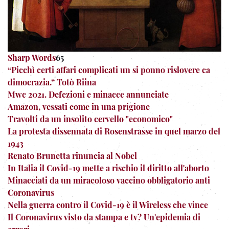
Sharp Words
65
“Picchì certi affari complicati un si ponno rislovere ca
dimocrazia.” Totò Riina
Mwc 2021. Defezioni e minacce annunciate
Amazon, vessati come in una prigione
Travolti da un insolito cervello "economico"
La protesta dissennata di Rosenstrasse in quel marzo del
1943
Renato Brunetta rinuncia al Nobel
In Italia il Covid-19 mette a rischio il diritto all'aborto
Minacciati da un miracoloso vaccino obbligatorio anti
Coronavirus
Nella guerra contro il Covid-19 è il Wireless che vince
Il Coronavirus visto da stampa e tv? Un'epidemia di