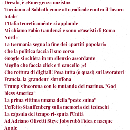
Dresda, è «Emergenza nazista»
Torniamo al Sabbath come atto radicale contro il 'lavoro
totale'
L'Italia teoreticaménte si applaude
Mi chiamo Fabio Gaudenzi e sono «Fascisti di Roma
Nord»
La Germania segna la fine dei «partiti popolari»
Che la politica faccia il suo corso
Google si schiera in un silenzio assordante
Meglio che faccia click e ti cancello @!
Che rottura di digitali! Pesa tutta (o quasi) sui lavoratori
Francia, la 'grandeur' sbruffona
Trump s'incorona con le mutande dei marines. "God
bless America”
La prima vittima umana della "peste suina"
L'effetto Stauffenberg sulla memoria dei tedeschi
La capsula del tempo ri-sputa l'Unità
Ad Adriano Olivetti Steve Jobs rubò l'idea e nacque
Apple