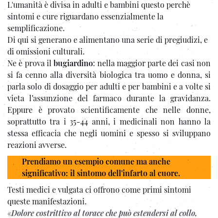
L'umanità è divisa in adulti e bambini questo perchè
sintomi e cure riguardano essenzialmente la
semplificazione.
Di qui si generano e alimentano una serie di pregiudizi, e
di omissioni culturali.
Ne è prova il
bugiardino
: nella maggior parte dei casi non
si fa cenno alla diversità biologica tra uomo e donna, si
parla solo di dosaggio per adulti e per bambini e a volte si
vieta l’assunzione del farmaco durante la gravidanza.
Eppure è provato scientificamente che nelle donne,
soprattutto tra i 35-44 anni, i medicinali non hanno la
stessa efficacia che negli uomini e spesso si sviluppano
reazioni avverse.
Prendiamo un esempio comune ma anche
significativo: il sintomo dell'infarto al cuore.
Testi medici e vulgata ci offrono come primi sintomi
queste manifestazioni.
«
Dolore costrittivo al torace che può estendersi al collo,