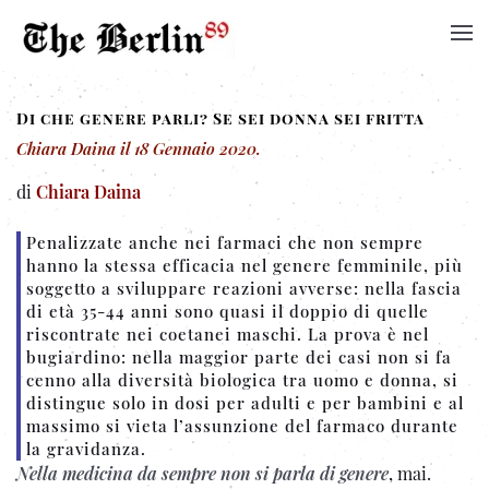
Di che genere parli? Se sei donna sei fritta
Chiara Daina
il
18 Gennaio 2020
.
di
Chiara Daina
Penalizzate anche nei farmaci che non sempre
hanno la stessa efficacia nel genere femminile, più
soggetto a sviluppare reazioni avverse: nella fascia
di età 35-44 anni sono quasi il doppio di quelle
riscontrate nei coetanei maschi. La prova è nel
bugiardino: nella maggior parte dei casi non si fa
cenno alla diversità biologica tra uomo e donna, si
distingue solo in dosi per adulti e per bambini e al
massimo si vieta l’assunzione del farmaco durante
la gravidanza.
Nella medicina da sempre non si parla di genere
, mai.