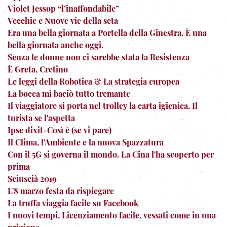
Violet Jessop “l’inaffondabile”
Vecchie e Nuove vie della seta
Era una bella giornata a Portella della Ginestra. È una
bella giornata anche oggi.
Senza le donne non ci sarebbe stata la Resistenza
È Greta, Cretino
Le leggi della Robotica & La strategia europea
La bocca mi baciò tutto tremante
Il viaggiatore si porta nel trolley la carta igienica. Il
turista se l'aspetta
Ipse dixit-Così è (se vi pare)
Il Clima, l'Ambiente e la nuova Spazzatura
Con il 5G si governa il mondo. La Cina l'ha scoperto per
prima
Sciuscià 2019
L'8 marzo festa da rispiegare
La truffa viaggia facile su Facebook
I nuovi tempi. Licenziamento facile, vessati come in una