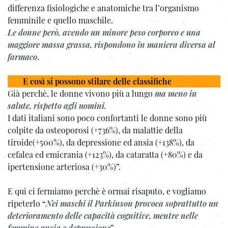
differenza fisiologiche e anatomiche tra l’organismo
femminile e quello maschile.
Le donne però, avendo un minore peso corporeo e una
maggiore massa grassa, rispondono in maniera diversa al
farmaco
.
E così si possono stilare delle classifiche
Già perchè, le donne vivono più a lungo
ma meno in
salute, rispetto agli uomini.
I dati italiani sono poco confortanti le donne sono più
colpite da osteoporosi (+736%), da malattie della
tiroide(+500%), da depressione ed ansia (+138%), da
cefalea ed emicrania (+123%), da cataratta (+80%) e da
ipertensione arteriosa (+30%)”.
E qui ci fermiamo perchè è ormai risaputo, e vogliamo
ripeterlo “
Nei maschi il Parkinson provoca soprattutto un
deterioramento delle capacità cognitive, mentre nelle
femmine ansia e depressione
”.