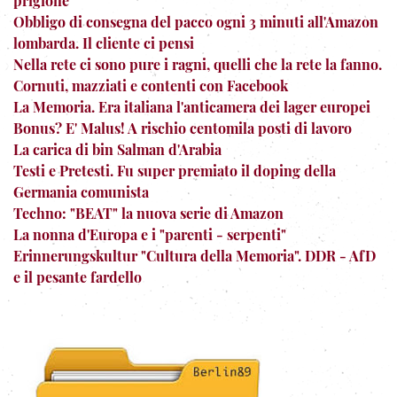
prigione
Obbligo di consegna del pacco ogni 3 minuti all'Amazon
lombarda. Il cliente ci pensi
Nella rete ci sono pure i ragni, quelli che la rete la fanno.
Cornuti, mazziati e contenti con Facebook
La Memoria. Era italiana l'anticamera dei lager europei
Bonus? E' Malus! A rischio centomila posti di lavoro
La carica di bin Salman d'Arabia
Testi e Pretesti. Fu super premiato il doping della
Germania comunista
Techno: "BEAT" la nuova serie di Amazon
La nonna d'Europa e i "parenti - serpenti"
Erinnerungskultur "Cultura della Memoria". DDR - AfD
e il pesante fardello