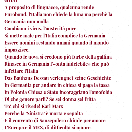
errori
A proposito di linguacce, qualcuna rende
Eurobond, l'Italia non chiede la luna ma perchè la
Germania non molla
Cambiano i virus, l'austerità pure
Si mette male per l'Italia complice la Germania
Essere uomini restando umani quando il mondo
impazzisce.
Quando le uova si credono più furbe della gallina
Rinasce in Germania l'«onta indelebile» che può
infettare l'Italia
Das Bauhaus Dessau verleugnet seine Geschichte
In Germania per andare in chiesa si paga la tassa
In Polonia Chiesa e Stato incoraggiano l'omofobia
Di che genere parli? Se sei donna sei fritta
To', chi si rivede! Karl Marx
Perchè la ’Sinistra’ è morta e sepolta
E il convento di Sansepolcro chiude per amore
L'Europa e il MES, di difficoltà si muore