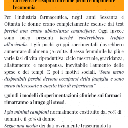
La ricerca è risaputo ha come primo componente
l'economia.
Per l'industria farmaceutica, negli anni Sessanta e
Ottanta le donne erano completamente escluse dai test
perché non erano abbastanza emancipate
. Oggi invece
sono poco presenti
perché costerebbero troppo
all’azienda
. I già pochi gruppi sperimentali dovrebbero
aumentare di almeno 5/6 volte. Il sesso femminile ha più e
varie fasi di vita riproduttiva: ciclo mestruale, gravidanza,
allattamento e menopausa. Inevitabile l'aumento delle
spese e dei tempi. E poi i motivi sociali.
“Sono meno
disponibili perché devono occuparsi della famiglia e sono
meno interessate a questo tipo di esperienza”
.
Quindi i
modelli di sperimentazioni cliniche sui farmaci
rimarranno a lungo gli stessi
.
I già minimi campioni
normalmente costituito dal 70% di
uomini e il 30% di donne.
Segue una media
dei dati ovviamente trascurando la