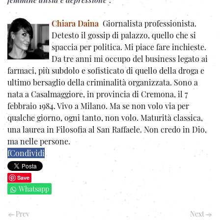
Chiara Daina
Giornalista professionista.
Detesto il gossip di palazzo, quello che si
spaccia per politica. Mi piace fare inchieste.
Da tre anni mi occupo del business legato ai
farmaci, più subdolo e sofisticato di quello della droga e
ultimo bersaglio della criminalità organizzata. Sono a
nata a Casalmaggiore, in provincia di Cremona, il 7
febbraio 1984. Vivo a Milano. Ma se non volo via per
qualche giorno, ogni tanto, non volo. Maturità classica,
una laurea in Filosofia al San Raffaele. Non credo in Dio,
ma nelle persone.
f
Condividi
Save
Whatsapp
Prev
Next