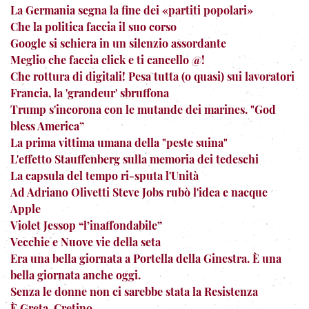
La Germania segna la fine dei «partiti popolari»
Che la politica faccia il suo corso
Google si schiera in un silenzio assordante
Meglio che faccia click e ti cancello @!
Che rottura di digitali! Pesa tutta (o quasi) sui lavoratori
Francia, la 'grandeur' sbruffona
Trump s'incorona con le mutande dei marines. "God
bless America”
La prima vittima umana della "peste suina"
L'effetto Stauffenberg sulla memoria dei tedeschi
La capsula del tempo ri-sputa l'Unità
Ad Adriano Olivetti Steve Jobs rubò l'idea e nacque
Apple
Violet Jessop “l’inaffondabile”
Vecchie e Nuove vie della seta
Era una bella giornata a Portella della Ginestra. È una
bella giornata anche oggi.
Senza le donne non ci sarebbe stata la Resistenza
È Greta, Cretino