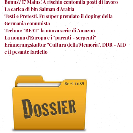
Bonus? E' Malus! A rischio centomila posti di lavoro
La carica di bin Salman d'Arabia
Testi e Pretesti. Fu super premiato il doping della
Germania comunista
Techno: "BEAT" la nuova serie di Amazon
La nonna d'Europa e i "parenti - serpenti"
Erinnerungskultur "Cultura della Memoria". DDR - AfD
e il pesante fardello