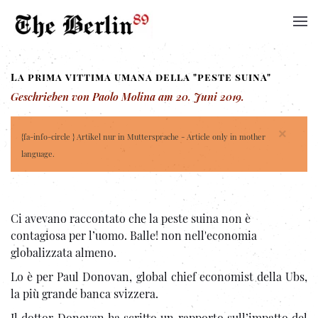
La prima vittima umana della "peste suina"
Geschrieben von Paolo Molina am
20. Juni 2019
.
×
{fa-info-circle } Artikel nur in Muttersprache - Article only in mother
language.
Ci avevano raccontato che la peste suina non è
contagiosa per l’uomo. Balle! non nell'economia
globalizzata almeno.
Lo è per Paul Donovan, global chief economist della Ubs,
la più grande banca svizzera.
Il dottor Donovan ha scritto un rapporto sull’impatto del