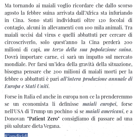
Ma tornando ai maiali voglio ricordare che dallo scorso
agosto la febbre suina arrivata dall’Africa sta infuriando
in Cina. Sono stati individuati oltre 120 focolai di
contagio, alcuni in allevamenti con 100 mila animali. Tra
maiali uccisi dal virus e quelli abbattuti per cercare di
circoscriverlo, solo quest’anno la Cina perderà 200
milioni di capi,
un terzo della sua popolazione suina
.
Dovrà importare carne, ci sarà un impatto sul mercato
mondiale. Per farsi un’idea della gravità della situazione,
bisogna pensare che 200 milioni di maiali morti per la
febbre o abbattuti è pari
all’intera produzione annuale di
Europa e Stati Uniti
.
Forse in Italia ed anche in europa non ce la prenderemmo
se un economista li definisse
maiali europei
, forse
nell'USA di Trump un pochino si se
maiali americani
, e a
Donovan
"Patient Zero"
consigliamo di passare ad una
più salutare dieta Vegana.
f
Condividi