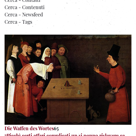
Cerca - Contenuti
Cerca - Newsfeed
Cerca - Tags
Die Waffen des Wortes
65
“Picchì certi affari complicati un si ponno rislovere ca