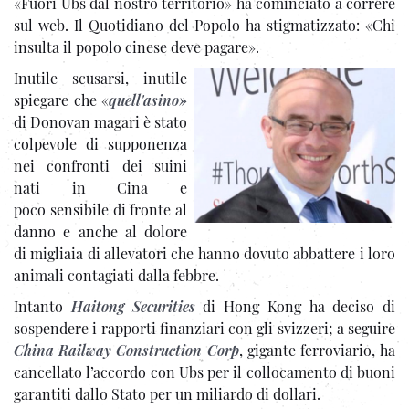
«Fuori Ubs dal nostro territorio» ha cominciato a correre
sul web. Il Quotidiano del Popolo ha stigmatizzato: «Chi
insulta il popolo cinese deve pagare».
Inutile scusarsi, inutile
spiegare che «
quell'asino»
di Donovan magari è stato
colpevole di supponenza
nei confronti dei suini
nati in Cina e
poco sensibile di fronte al
danno e anche al dolore
di migliaia di allevatori che hanno dovuto abbattere i loro
animali contagiati dalla febbre.
Intanto
Haitong Securities
di Hong Kong ha deciso di
sospendere i rapporti finanziari con gli svizzeri; a seguire
China Railway Construction Corp
, gigante ferroviario, ha
cancellato l’accordo con Ubs per il collocamento di buoni
garantiti dallo Stato per un miliardo di dollari.