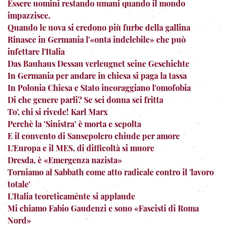
Essere uomini restando umani quando il mondo
impazzisce.
Quando le uova si credono più furbe della gallina
Rinasce in Germania l'«onta indelebile» che può
infettare l'Italia
Das Bauhaus Dessau verleugnet seine Geschichte
In Germania per andare in chiesa si paga la tassa
In Polonia Chiesa e Stato incoraggiano l'omofobia
Di che genere parli? Se sei donna sei fritta
To', chi si rivede! Karl Marx
Perchè la ’Sinistra’ è morta e sepolta
E il convento di Sansepolcro chiude per amore
L'Europa e il MES, di difficoltà si muore
Dresda, è «Emergenza nazista»
Torniamo al Sabbath come atto radicale contro il 'lavoro
totale'
L'Italia teoreticaménte si applaude
Mi chiamo Fabio Gaudenzi e sono «Fascisti di Roma
Nord»