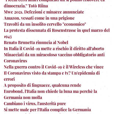
dimocrazia.” Totò Riina
Mwc 2021. Defezioni e minacce annunciate
Amazon, vessati come in una prigione
Travolti da un insolito cervello "economico"
La protesta dissennata di Rosenstrasse in quel marzo del
1943
Renato Brunetta rinuncia al Nobel
In Italia il Covid-19 mette a rischio il diritto all'aborto
Minacciati da un miracoloso vaccino obbligatorio anti
Coronavirus
Nella guerra contro il Covid-19 è il Wireless che vince
Il Coronavirus visto da stampa e tv? Un'epidemia di
errori
A proposito di linguacce, qualcuna rende
Eurobond, l'Italia non chiede la luna ma perchè la
Germania non molla
Cambiano i virus, l'austerità pure
Si mette male per l'Italia complice la Germania