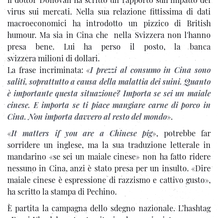
virus sui mercati. Nella sua relazione fittissima di dati
macroeconomici ha introdotto un pizzico di British
humour. Ma sia in Cina che nella Svizzera non l'hanno
presa bene. Lui ha perso il posto, la banca
svizzera milioni di dollari.
La frase incriminata: «
I prezzi al consumo in Cina sono
saliti, soprattutto a causa della malattia dei suini.
Quanto
è importante questa situazione? Importa se sei un maiale
cinese. E importa se ti piace mangiare carne di porco in
Cina. Non importa davvero al resto del mondo
».
«
It matters if you are a Chinese pig
», potrebbe far
sorridere un inglese, ma la sua traduzione letterale in
mandarino «se sei un maiale cinese» non ha fatto ridere
nessuno in Cina, anzi è stato presa per un insulto. «Dire
maiale cinese è espressione di razzismo e cattivo gusto»,
ha scritto la stampa di Pechino.
È partita la campagna dello sdegno nazionale. L’hashtag