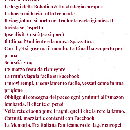
Le leggi della Robotica & La strategia europea
La bocca mi baciò tutto tremante
Il viaggiatore si porta nel trolley la carta igienica. Il
turista se l'aspetta
Ipse dixit-Così è (se vi pare)
Il Clima, l'Ambiente e la nuova Spazzatura
Con il 5G si governa il mondo. La Cina l'ha scoperto per
prima
Sciuscià 2019
L'8 marzo festa da rispiegare
La truffa viaggia facile su Facebook
I nuovi tempi. Licenziamento facile, vessati come in una
prigione
Obbligo di consegna del pacco ogni 3 minuti all'Amazon
lombarda. Il cliente ci pensi
Nella rete ci sono pure i ragni, quelli che la rete la fanno.
Cornuti, mazziati e contenti con Facebook
La Memoria. Era italiana l'anticamera dei lager europei