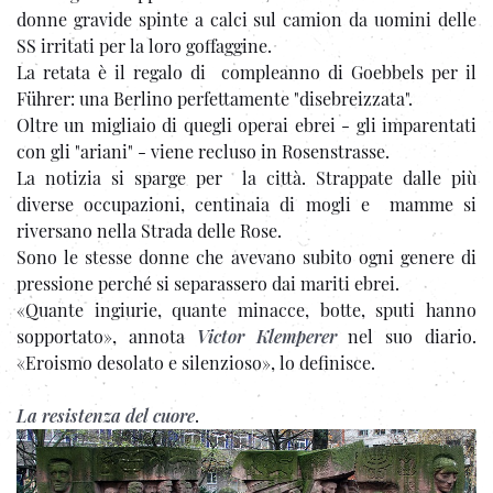
donne gravide spinte a calci sul camion da uomini delle
SS irritati per la loro goffaggine.
La retata è il regalo di compleanno di Goebbels per il
Führer: una Berlino perfettamente "disebreizzata".
Oltre un migliaio di quegli operai ebrei - gli imparentati
con gli "ariani" - viene recluso in Rosenstrasse.
La notizia si sparge per la città. Strappate dalle più
diverse occupazioni, centinaia di mogli e mamme si
riversano nella Strada delle Rose.
Sono le stesse donne che avevano subito ogni genere di
pressione perché si separassero dai mariti ebrei.
«Quante ingiurie, quante minacce, botte, sputi hanno
sopportato», annota
Victor Klemperer
nel suo diario.
«Eroismo desolato e silenzioso», lo definisce.
La resistenza del cuore
.