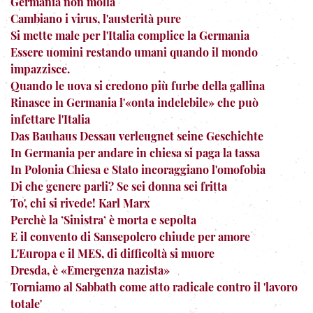
Germania non molla
Cambiano i virus, l'austerità pure
Si mette male per l'Italia complice la Germania
Essere uomini restando umani quando il mondo
impazzisce.
Quando le uova si credono più furbe della gallina
Rinasce in Germania l'«onta indelebile» che può
infettare l'Italia
Das Bauhaus Dessau verleugnet seine Geschichte
In Germania per andare in chiesa si paga la tassa
In Polonia Chiesa e Stato incoraggiano l'omofobia
Di che genere parli? Se sei donna sei fritta
To', chi si rivede! Karl Marx
Perchè la ’Sinistra’ è morta e sepolta
E il convento di Sansepolcro chiude per amore
L'Europa e il MES, di difficoltà si muore
Dresda, è «Emergenza nazista»
Torniamo al Sabbath come atto radicale contro il 'lavoro
totale'