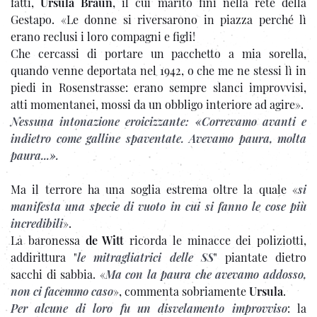
fatti,
Ursula Braun
, il cui marito finì nella rete della
Gestapo. «Le donne si riversarono in piazza perché lì
erano reclusi i loro compagni e figli!
Che cercassi di portare un pacchetto a mia sorella,
quando venne deportata nel 1942, o che me ne stessi lì in
piedi in Rosenstrasse: erano sempre slanci improvvisi,
atti momentanei, mossi da un obbligo interiore ad agire».
Nessuna intonazione eroicizzante: «Correvamo avanti e
indietro come galline spaventate. Avevamo paura, molta
paura...».
Ma il terrore ha una soglia estrema oltre la quale «
si
manifesta una specie di vuoto in cui si fanno le cose più
incredibili
».
La baronessa
de Witt
ricorda le minacce dei poliziotti,
addirittura "
le mitragliatrici delle SS
" piantate dietro
sacchi di sabbia. «
Ma con la paura che avevamo addosso,
non ci facemmo caso
», commenta sobriamente
Ursula
.
Per alcune di loro fu un disvelamento improvviso
: la