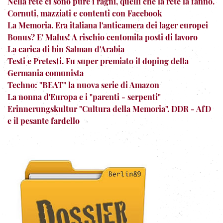
Nella rete ci sono pure i ragni, quelli che la rete la fanno.
Cornuti, mazziati e contenti con Facebook
La Memoria. Era italiana l'anticamera dei lager europei
Bonus? E' Malus! A rischio centomila posti di lavoro
La carica di bin Salman d'Arabia
Testi e Pretesti. Fu super premiato il doping della
Germania comunista
Techno: "BEAT" la nuova serie di Amazon
La nonna d'Europa e i "parenti - serpenti"
Erinnerungskultur "Cultura della Memoria". DDR - AfD
e il pesante fardello