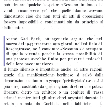
può destare qualche sospetto: «Nessuno in fondo ha
voluto riconoscere ciò che quelle donne avevano
dimostrato: cioè che non tutti gli atti di opposizione
fossero impossibili e condannati sin da principio al
fallimento».
Anche
Gad Beck
, ottuagenario arguto che nel
marzo del 1943 trascorse otto giorni nell'edificio di
Rosenstrasse, ne è convinto: «Nessuno s'è occupato
di quella vicenda perché la stessa possibilità di
una protesta avrebbe finito per privare i tedeschi
della loro pace interiore».
Il lungo silenzio è imputabile anche ad altre ragioni:
grazie alla manifestazione berlinese si salvò dalla
deportazione soltanto un gruppo "privilegiato" (se così si
può dire), costituito da quel migliaio di ebrei che poteva
ripararsi dietro un genitore o un coniuge di "razza
ariana", mentre tutti gli altri ebrei arrestati durante la
retata ordinata da Goebbels nelle fabbriche - la