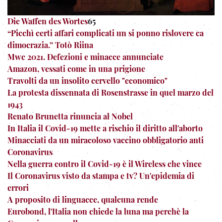
Die Waffen des Wortes
65
“Picchì certi affari complicati un si ponno rislovere ca
dimocrazia.” Totò Riina
Mwc 2021. Defezioni e minacce annunciate
Amazon, vessati come in una prigione
Travolti da un insolito cervello "economico"
La protesta dissennata di Rosenstrasse in quel marzo del
1943
Renato Brunetta rinuncia al Nobel
In Italia il Covid-19 mette a rischio il diritto all'aborto
Minacciati da un miracoloso vaccino obbligatorio anti
Coronavirus
Nella guerra contro il Covid-19 è il Wireless che vince
Il Coronavirus visto da stampa e tv? Un'epidemia di
errori
A proposito di linguacce, qualcuna rende
Eurobond, l'Italia non chiede la luna ma perchè la