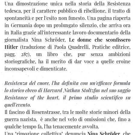
Una dimostrazione unica nella storia della Resistenza
tedesca, per il carattere pubblico di ribellione, il tratto di
spontaneità e per l'esito non funesto. Una pagina riaperta
in Germania dopo un prolungato silenzio, che arriva ora
in Italia grazie all'interessante lavoro documentario della
giornalista Nina Schröder,
Le donne che sconfissero
Hitler
(traduzione di Paola Quadrelli, Pratiche editrice,
pagg. 287), un libro che, pur senza ambizioni
storiografiche, ha il merito di dar voce a quelle eroine
inconsapevoli e dimenticate.
Resistenza del cuore, l'ha definita con un'efficace formula
lo storico ebreo di Harvard Nathan Stoltzfus nel suo saggio
Resistance of the heart, il primo studio scientifico su
quell'evento.
Il fascino di Rosenstrasse, tra le molte storie minori della
guerra nazista, è anche nel velo di omissioni che, fino a
qualche tempo fa, l'ha tenacemente avvolta.
Una "rimozione collettiva", denuncia
Nina Schröder
, che