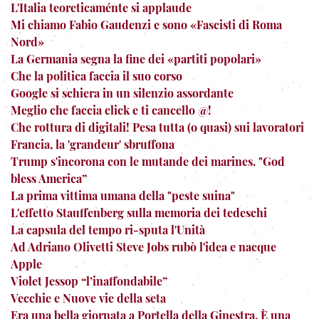
L'Italia teoreticaménte si applaude
Mi chiamo Fabio Gaudenzi e sono «Fascisti di Roma
Nord»
La Germania segna la fine dei «partiti popolari»
Che la politica faccia il suo corso
Google si schiera in un silenzio assordante
Meglio che faccia click e ti cancello @!
Che rottura di digitali! Pesa tutta (o quasi) sui lavoratori
Francia, la 'grandeur' sbruffona
Trump s'incorona con le mutande dei marines. "God
bless America”
La prima vittima umana della "peste suina"
L'effetto Stauffenberg sulla memoria dei tedeschi
La capsula del tempo ri-sputa l'Unità
Ad Adriano Olivetti Steve Jobs rubò l'idea e nacque
Apple
Violet Jessop “l’inaffondabile”
Vecchie e Nuove vie della seta
Era una bella giornata a Portella della Ginestra. È una