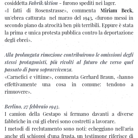
cosiddetta
FabrikAktion
- furono spediti nei lager.
«I fatti di Rosenstrasse», commenta
Miriam Beck
,
un'ebrea catturata nel marzo del 1943, «furono messi in
secondo piano da atrocità ben più terribili. Eppure è stata
la prima e unica protesta pubblica contro la deportazione
degli ebrei».
Alla prolungata rimozione contribuirono le omissioni degli
stessi protagonisti, più rivolti al futuro che verso quel
passato di pura sopravvivenza.
«Carnefici e vittime», commenta Gerhard Braun, «hanno
effettivamente una cosa in comune: tendono a
rimuovere».
Berlino, 27 febbraio 1943
.
I camion della Gestapo si fermano davanti a diverse
fabbriche in cui gli ebrei sono costretti a lavorare.
I metodi di reclutamento sono noti: echeggiano nell'aria
anche gli schioppi d'una frusta, un testimone riferisce di