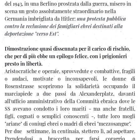
del 1943, in una Berlino prostrata dalla guerra, misero in
scena un gesto assolutamente straordinario nella
Germania imbrigliata da Hitler:
una protesta pubblica
contro la reclusione dei famigliari ebrei destinati alla
deportazione "verso Est".
Dimostrazione quasi dissennata per il carico di rischio,
che per di più ebbe un epilogo felice, con i prigionieri
presto in libertà.
Aristocratiche e operaie, sprovvedute e combattive, fragili
o audaci, motivate o inconsapevoli, le donne di
Rosenstrasse scoprirono la solidarietà occupando il
marciapiede a due passi da Alexanderplatz, davanti
all'ufficio amministrativo della Comunità ebraica dove le
SS avevano condotto i loro mariti - ma anche fratelli,
figli, cognati o semplici conoscenti -, tutte loro mogli
"ariane" di coniugi ebrei o madri di ebrei "mezzosangue".
Per due settimane, in centinaia, stettero lì, ad aspettare.
Prendendosi a braccetto per farsi coraggio, o