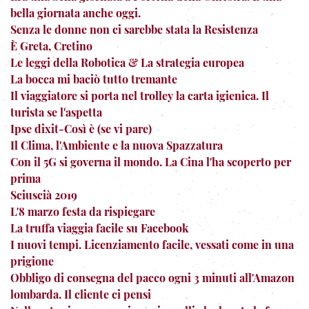
bella giornata anche oggi.
Senza le donne non ci sarebbe stata la Resistenza
È Greta, Cretino
Le leggi della Robotica & La strategia europea
La bocca mi baciò tutto tremante
Il viaggiatore si porta nel trolley la carta igienica. Il
turista se l'aspetta
Ipse dixit-Così è (se vi pare)
Il Clima, l'Ambiente e la nuova Spazzatura
Con il 5G si governa il mondo. La Cina l'ha scoperto per
prima
Sciuscià 2019
L'8 marzo festa da rispiegare
La truffa viaggia facile su Facebook
I nuovi tempi. Licenziamento facile, vessati come in una
prigione
Obbligo di consegna del pacco ogni 3 minuti all'Amazon
lombarda. Il cliente ci pensi