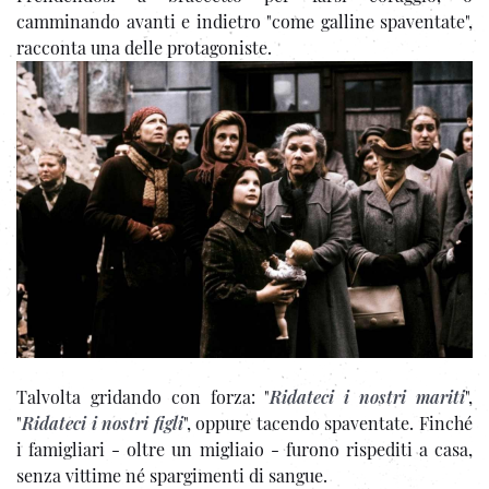
camminando avanti e indietro "come galline spaventate",
racconta una delle protagoniste.
Talvolta gridando con forza: "
Ridateci i nostri mariti
",
"
Ridateci i nostri figli
", oppure tacendo spaventate. Finché
i famigliari - oltre un migliaio - furono rispediti a casa,
senza vittime né spargimenti di sangue.