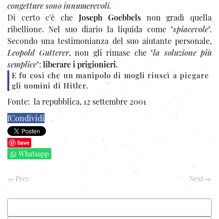
congetture sono innumerevoli.
Di certo c'è che
Joseph Goebbels
non gradì quella
ribellione. Nel suo diario la liquida come "
spiacevole
".
Secondo una testimonianza del suo aiutante personale,
Leopold Gutterer
, non gli rimase che "
la soluzione più
semplice
":
liberare i prigionieri
.
E fu così che un manipolo di mogli riuscì a piegare
gli uomini di Hitler.
Fonte: la repubblica, 12 settembre 2001
f
Condividi
Save
Whatsapp
Prev
Next