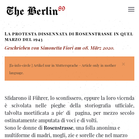
La protesta dissennata di Rosenstrasse in quel
marzo del 1943
Geschrieben von Simonetta Fiori am
08. März 2020
.
×
{fa-info-circle } Artikel nur in Muttersprache - Article only in mother
language.
Sfidarono il Führer, lo sconfissero, eppure la loro vicenda
è scivolata nelle pieghe della storiografia ufficiale,
talvolta mortificata a pie' di pagina, per mezzo secolo
ostinatamente amputata di voci e di volti.
Sono le donne di
Rosenstrasse
, una folla anonima e
multiforme di madri, mogli, zie e sorelle che nel marzo