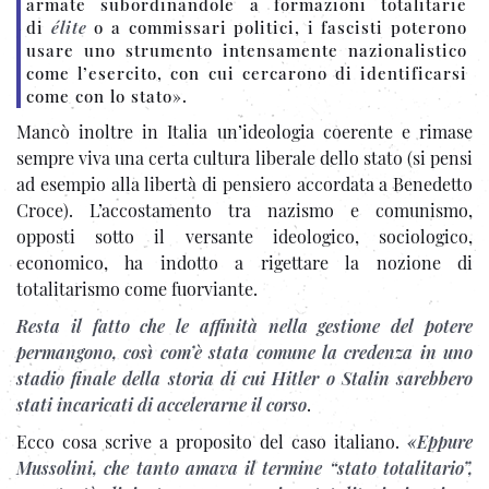
armate subordinandole a formazioni totalitarie
di
élite
o a commissari politici, i fascisti poterono
usare uno strumento intensamente nazionalistico
come l’esercito, con cui cercarono di identificarsi
come con lo stato».
Mancò inoltre in Italia un’ideologia coerente e rimase
sempre viva una certa cultura liberale dello stato (si pensi
ad esempio alla libertà di pensiero accordata a Benedetto
Croce). L’accostamento tra nazismo e comunismo,
opposti sotto il versante ideologico, sociologico,
economico, ha indotto a rigettare la nozione di
totalitarismo come fuorviante.
Resta il fatto che le affinità nella gestione del potere
permangono, così com’è stata comune la credenza in uno
stadio finale della storia di cui Hitler o Stalin sarebbero
stati incaricati di accelerarne il corso
.
Ecco cosa scrive a proposito del caso italiano.
«
Eppure
Mussolini, che tanto amava il termine “stato totalitario”,