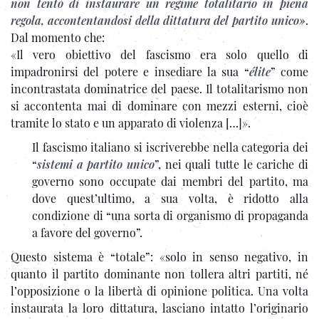
non tentò di instaurare un regime totalitario in piena
regola, accontentandosi della dittatura del partito unico»
.
Dal momento che:
«Il vero obiettivo del fascismo era solo quello di
impadronirsi del potere e insediare la sua “
élite
” come
incontrastata dominatrice del paese. Il totalitarismo non
si accontenta mai di dominare con mezzi esterni, cioè
tramite lo stato e un apparato di violenza […]».
Il fascismo italiano si iscriverebbe nella categoria dei
“
sistemi a partito unico
”, nei quali tutte le cariche di
governo sono occupate dai membri del partito, ma
dove quest’ultimo, a sua volta, è ridotto alla
condizione di “una sorta di organismo di propaganda
a favore del governo”.
Questo sistema è “totale”: «solo in senso negativo, in
quanto il partito dominante non tollera altri partiti, né
l’opposizione o la libertà di opinione politica. Una volta
instaurata la loro dittatura, lasciano intatto l’originario