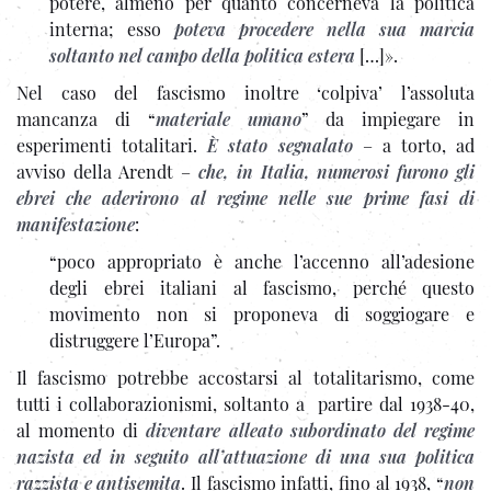
potere, almeno per quanto concerneva la politica
interna; esso
poteva procedere nella sua marcia
soltanto nel campo della politica estera
[…]».
Nel caso del fascismo inoltre ‘colpiva’ l’assoluta
mancanza di “
materiale umano
” da impiegare in
esperimenti totalitari.
È stato segnalato
– a torto, ad
avviso della Arendt –
che, in Italia, numerosi furono gli
ebrei che aderirono al regime nelle sue prime fasi di
manifestazione
:
“poco appropriato è anche l’accenno all’adesione
degli ebrei italiani al fascismo, perché questo
movimento non si proponeva di soggiogare e
distruggere l’Europa”.
Il fascismo potrebbe accostarsi al totalitarismo, come
tutti i collaborazionismi, soltanto a partire dal 1938-40,
al momento di
diventare alleato subordinato del regime
nazista ed in seguito all’attuazione di una sua politica
razzista e antisemita
. Il fascismo infatti, fino al 1938, “
non