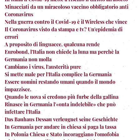
Minacciati da un miracoloso vaccino obbligatorio anti
Coronavirus
Nella guerra contro il Covid-19 è il Wireless che vince
Il Coronavirus visto da stampa e tv? Un'epidemia di
errori
A proposito di linguacce, qualcuna rende
Eurobond, l'Italia non chiede la luna ma perchè la
Germania non molla
Cambiano i virus, l'austerità pure
Si mette male per l'Italia complice la Germania
Essere uomini restando umani quando il mondo
impazzisce.
Quando le uova si credono più furbe della gallina
Rinasce in Germania l'«onta indelebile» che può
infettare l'Italia
Das Bauhaus Dessau verleugnet seine Geschichte
In Germania per andare in chiesa si paga la tassa
In Polonia Chiesa e Stato incoraggiano l'omofobia