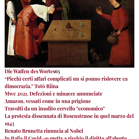
Die Waffen des Wortes
65
“Picchì certi affari complicati un si ponno rislovere ca
dimocrazia.” Totò Riina
Mwc 2021. Defezioni e minacce annunciate
Amazon, vessati come in una prigione
Travolti da un insolito cervello "economico"
La protesta dissennata di Rosenstrasse in quel marzo del
1943
Renato Brunetta rinuncia al Nobel
In Italia il Covid-19 mette a rischio il diritto all'aborto