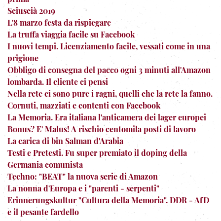
Sciuscià 2019
L'8 marzo festa da rispiegare
La truffa viaggia facile su Facebook
I nuovi tempi. Licenziamento facile, vessati come in una
prigione
Obbligo di consegna del pacco ogni 3 minuti all'Amazon
lombarda. Il cliente ci pensi
Nella rete ci sono pure i ragni, quelli che la rete la fanno.
Cornuti, mazziati e contenti con Facebook
La Memoria. Era italiana l'anticamera dei lager europei
Bonus? E' Malus! A rischio centomila posti di lavoro
La carica di bin Salman d'Arabia
Testi e Pretesti. Fu super premiato il doping della
Germania comunista
Techno: "BEAT" la nuova serie di Amazon
La nonna d'Europa e i "parenti - serpenti"
Erinnerungskultur "Cultura della Memoria". DDR - AfD
e il pesante fardello