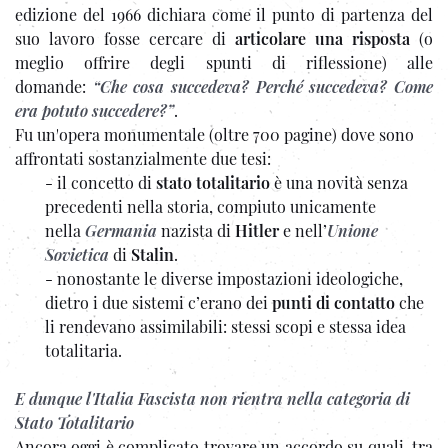
edizione del 1966 dichiara come il punto di partenza del
suo lavoro fosse cercare di
articolare una risposta
(o
meglio offrire degli spunti di riflessione) alle
domande:
“Che cosa succedeva? Perché succedeva? Come
era potuto succedere?”
.
Fu un'opera monumentale (oltre 700 pagine) dove sono
affrontati sostanzialmente due tesi:
- il concetto di
stato totalitario
è una novità senza
precedenti nella storia, compiuto unicamente
nella
Germania
nazista di
Hitler
e nell’
Unione
Sovietica
di
Stalin
.
- nonostante le diverse impostazioni ideologiche,
dietro i due sistemi c’erano dei
punti di contatto
che
li rendevano assimilabili: stessi scopi e stessa idea
totalitaria.
E dunque l'Italia Fascista non rientra nella categoria di
Stato Totalitario
Ancora oggi è complicato trovare un accordo su quali, tra