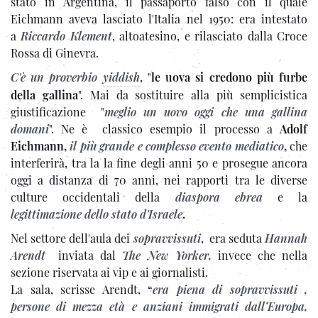
stato in Argentina, il passaporto falso con il quale
Eichmann aveva lasciato l'Italia nel 1950: era intestato
a
Riccardo Klement
, altoatesino, e rilasciato dalla Croce
Rossa di Ginevra.
C'è un proverbio
yiddish
, "
le uova si credono più furbe
della gallina
". Mai da sostituire alla più semplicistica
giustificazione "
meglio un uovo oggi che una gallina
domani
". Ne è classico esempio il processo a
Adolf
Eichmann,
il più grande e complesso evento mediatico
,
che
interferirà, tra la la fine degli anni 50 e prosegue ancora
oggi a distanza di 70 anni, nei rapporti tra le diverse
culture occidentali della
diaspora ebrea
e la
legittimazione dello stato d'Israele
.
Nel settore dell'aula dei
sopravvissuti
, era seduta
Hannah
Arendt
inviata dal
The New Yorker,
invece che nella
sezione riservata ai vip e ai giornalisti.
La sala, scrisse Arendt, “
era piena di sopravvissuti ,
persone di mezza età e anziani immigrati dall’Europa,