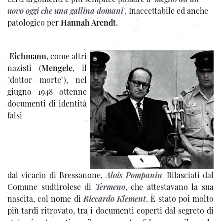
uovo oggi che una gallina domani
". Inaccettabile ed anche
patologico per
Hannah Arendt.
Eichmann
, come altri
nazisti (
Mengele
, il
"dottor morte"), nel
giugno 1948 ottenne
documenti di identità
falsi
dal vicario di Bressanone,
Alois Pompanin
Rilasciati dal
.
Comune sudtirolese di
Termeno
, che attestavano la sua
nascita, col nome di
Riccardo Klement
. È stato poi molto
più tardi ritrovato, tra i documenti coperti dal segreto di