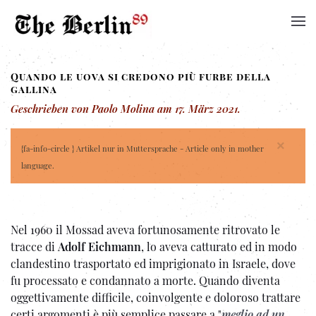
Quando le uova si credono più furbe della
gallina
Geschrieben von Paolo Molina am
17. März 2021
.
×
{fa-info-circle } Artikel nur in Muttersprache - Article only in mother
language.
Nel 1960 il Mossad aveva fortunosamente ritrovato le
tracce di
Adolf Eichmann
, lo aveva catturato ed in modo
clandestino trasportato ed imprigionato in Israele, dove
fu processato e condannato a morte. Quando diventa
oggettivamente difficile, coinvolgente e doloroso trattare
certi argomenti è più semplice passare a "
meglio ad un