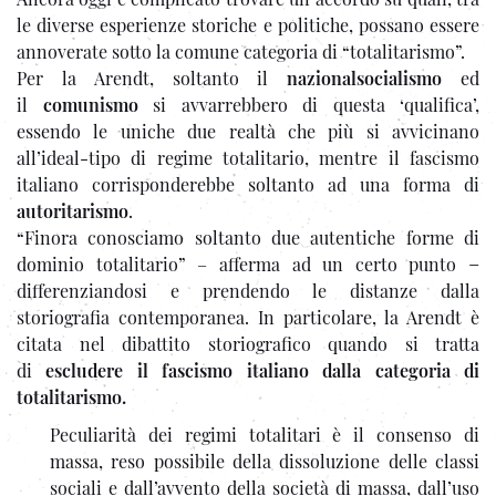
le diverse esperienze storiche e politiche, possano essere
annoverate sotto la comune categoria di “totalitarismo”.
Per la Arendt, soltanto il
nazionalsocialismo
ed
il
comunismo
si avvarrebbero di questa ‘qualifica’,
essendo le uniche due realtà che più si avvicinano
all’ideal-tipo di regime totalitario, mentre il fascismo
italiano corrisponderebbe soltanto ad una forma di
autoritarismo
.
“Finora conosciamo soltanto due autentiche forme di
dominio totalitario” – afferma ad un certo punto −
differenziandosi e prendendo le distanze dalla
storiografia contemporanea. In particolare, la Arendt è
citata nel dibattito storiografico quando si tratta
di
escludere il fascismo italiano dalla categoria di
totalitarismo.
Peculiarità dei regimi totalitari è il consenso di
massa, reso possibile della dissoluzione delle classi
sociali e dall’avvento della società di massa, dall’uso