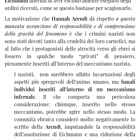
Eichmann
afferma di aver esclusivamente eseguito degli
ordini ricevuti, come se questo bastasse per scagionarlo.
La motivazione che
Hannah Arendt
dà rispetto
a questa
mancata assunzione di responsabilità e di comprensione
della gravità del fenomeno
è che i crimini nazisti non
sono stati dovuti tanto alla crudeltà dei loro carnefici, ma
al fatto che i protagonisti delle atrocità verso gli ebrei si
fossero in qualche modo “privati” di pensiero,
pienamente inseriti all’interno del meccanismo nazista.
I nazisti, non sarebbero affatto incarnazioni degli
aspetti più spregevoli dell’animo umano, ma
banali
individui inseriti all’interno di un meccanismo
infernale
. Il che comporta una pericolosa
considerazione: chiunque, inserito nello stesso
meccanismo, potrebbe agire nello stesso modo. La
comunità ebraica considerò molto negativamente lo
scritto della
Arendt
, imputandole la responsabilità
dell’assoluzione di Eichmann e una riduzione della