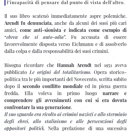
l’incapacità di pensare dal punto di vista dell’altro.
Il suo libro scatenò immediatamente aspre polemiche.
Arendt fu denunciata
, anche da alcuni dei suoi più cari
amici,
come anti-sionista e indicata come esempio di
“
ebrea che si auto-odia
”. Fu accusata di essere
favorevolmente disposta verso Eichmann e di assolverlo
dalla colpa e dalla responsabilità dei suoi crimini.
Bisogna ricordare che
Hannah Arendt
nel 1951 aveva
pubblicato
Le origini del totalitarismo.
Opera storico-
politica tra le più importanti del Novecento, scritta subito
dopo il
secondo conflitto mondiale
ed in piena
guerra
fredda
. Ella voleva in primo luogo
narrare e
comprendere
gli avvenimenti con cui si era dovuta
confrontare la sua generazione
.
Il suo sguardo era rivolto ai crimini nazisti e allo sterminio
degli ebrei, allo stalinismo e alle persecuzioni degli
oppositori politic
i
. Nella prefazione di una sucessiva