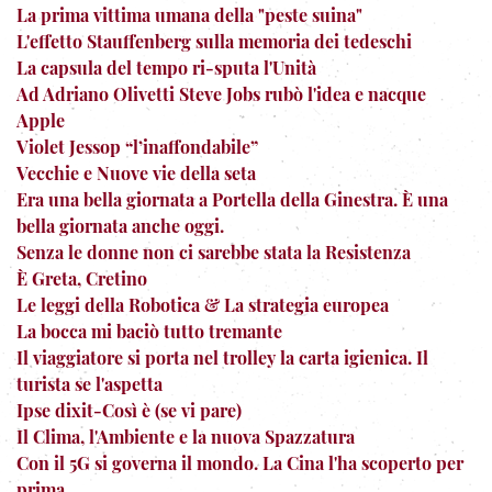
La prima vittima umana della "peste suina"
L'effetto Stauffenberg sulla memoria dei tedeschi
La capsula del tempo ri-sputa l'Unità
Ad Adriano Olivetti Steve Jobs rubò l'idea e nacque
Apple
Violet Jessop “l’inaffondabile”
Vecchie e Nuove vie della seta
Era una bella giornata a Portella della Ginestra. È una
bella giornata anche oggi.
Senza le donne non ci sarebbe stata la Resistenza
È Greta, Cretino
Le leggi della Robotica & La strategia europea
La bocca mi baciò tutto tremante
Il viaggiatore si porta nel trolley la carta igienica. Il
turista se l'aspetta
Ipse dixit-Così è (se vi pare)
Il Clima, l'Ambiente e la nuova Spazzatura
Con il 5G si governa il mondo. La Cina l'ha scoperto per
prima