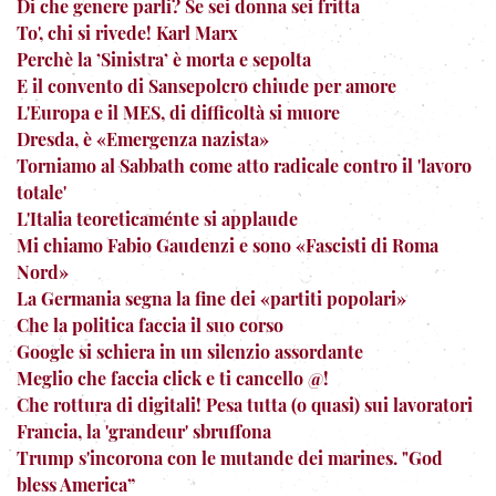
Di che genere parli? Se sei donna sei fritta
To', chi si rivede! Karl Marx
Perchè la ’Sinistra’ è morta e sepolta
E il convento di Sansepolcro chiude per amore
L'Europa e il MES, di difficoltà si muore
Dresda, è «Emergenza nazista»
Torniamo al Sabbath come atto radicale contro il 'lavoro
totale'
L'Italia teoreticaménte si applaude
Mi chiamo Fabio Gaudenzi e sono «Fascisti di Roma
Nord»
La Germania segna la fine dei «partiti popolari»
Che la politica faccia il suo corso
Google si schiera in un silenzio assordante
Meglio che faccia click e ti cancello @!
Che rottura di digitali! Pesa tutta (o quasi) sui lavoratori
Francia, la 'grandeur' sbruffona
Trump s'incorona con le mutande dei marines. "God
bless America”