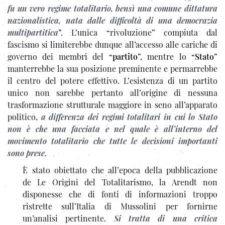
fu un vero regime totalitario, bensì una comune dittatura
nazionalistica, nata dalle difficoltà di una democrazia
multipartitica
”. L’unica “rivoluzione” compiuta dal
fascismo si limiterebbe dunque all’accesso alle cariche di
governo dei membri del “
partito
”, mentre lo “
Stato
”
manterrebbe la sua posizione preminente e permarrebbe
il centro del potere effettivo. L’esistenza di un partito
unico non sarebbe pertanto all’origine di nessuna
trasformazione strutturale maggiore in seno all’apparato
politico,
a differenza dei regimi totalitari in cui lo Stato
non è che una facciata e nel quale è all’interno del
movimento totalitario che tutte le decisioni importanti
sono prese
.
È stato obiettato che all’epoca della pubblicazione
de Le Origini del Totalitarismo, la Arendt non
disponesse che di fonti di informazioni troppo
ristrette sull’Italia di Mussolini per fornirne
un’analisi pertinente.
Si tratta di una critica