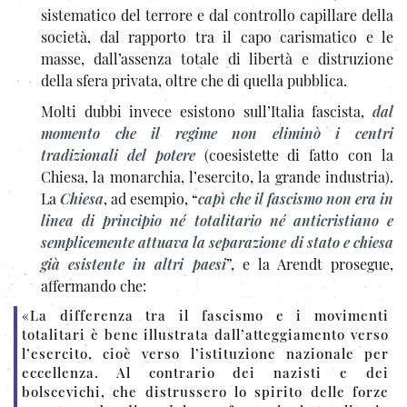
sistematico del terrore e dal controllo capillare della
società, dal rapporto tra il capo carismatico e le
masse, dall’assenza totale di libertà e distruzione
della sfera privata, oltre che di quella pubblica.
Molti dubbi invece esistono sull’Italia fascista,
dal
momento che il regime non eliminò i centri
tradizionali del potere
(coesistette di fatto con la
Chiesa, la monarchia, l’esercito, la grande industria).
La
Chiesa
, ad esempio, “
capì che il fascismo non era in
linea di principio né totalitario né anticristiano e
semplicemente attuava la separazione di stato e chiesa
già esistente in altri paesi
”, e la Arendt prosegue,
affermando che:
«La differenza tra il fascismo e i movimenti
totalitari è bene illustrata dall’atteggiamento verso
l’esercito, cioè verso l’istituzione nazionale per
eccellenza. Al contrario dei nazisti e dei
bolscevichi, che distrussero lo spirito delle forze