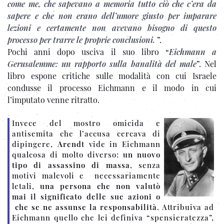
come me, che sapevano a memoria tutto ciò che c’era da
sapere e che non erano dell’umore giusto per imparare
lezioni e certamente non avevano bisogno di questo
processo per trarre le proprie conclusioni.
”.
Pochi anni dopo usciva il suo libro “
Eichmann a
Gerusalemme: un rapporto sulla banalità del male
”. Nel
libro espone critiche sulle modalità con cui Israele
condusse il processo Eichmann e il modo in cui
l’imputato venne ritratto.
Invece del mostro omicida e
antisemita che l’accusa cercava di
dipingere,
Arendt
vide in Eichmann
qualcosa di molto diverso:
un nuovo
tipo di assassino di massa
, senza
motivi malevoli e necessariamente
letali,
una persona che non valutò
mai il significato delle sue azioni o
che se ne assunse la responsabilità
. Attribuiva ad
Eichmann quello che lei definiva “spensieratezza”,