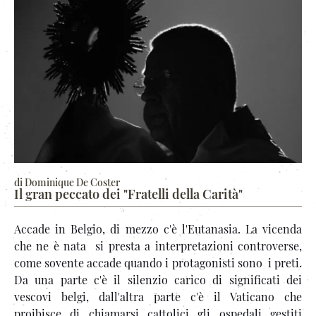
di Dominique De Coster
Il gran peccato dei "Fratelli della Carità"
Accade in Belgio, di mezzo c'è l'Eutanasia. La vicenda
che ne è nata si presta a interpretazioni controverse,
come sovente accade quando i protagonisti sono i preti.
Da una parte c'è il silenzio carico di significati dei
vescovi belgi, dall'altra parte c'è il Vaticano che
proibisce di chiamarsi cattolici gli ospedali gestiti