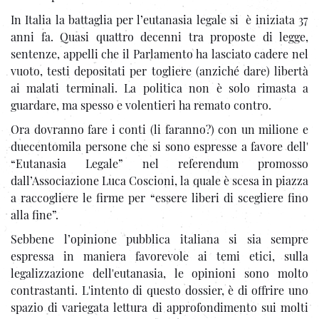
In Italia la battaglia per l’eutanasia legale si è iniziata 37
anni fa. Quasi quattro decenni tra proposte di legge,
sentenze, appelli che il Parlamento ha lasciato cadere nel
vuoto, testi depositati per togliere (anziché dare) libertà
ai malati terminali. La politica non è solo rimasta a
guardare, ma spesso e volentieri ha remato contro.
Ora dovranno fare i conti (li faranno?) con un milione e
duecentomila persone che si sono espresse a favore dell'
“Eutanasia Legale” nel referendum promosso
dall’Associazione Luca Coscioni, la quale è scesa in piazza
a raccogliere le firme per “essere liberi di scegliere fino
alla fine”.
Sebbene l’opinione pubblica italiana si sia sempre
espressa in maniera favorevole ai temi etici, sulla
legalizzazione dell'eutanasia, le opinioni sono molto
contrastanti. L'intento di questo dossier, è di offrire uno
spazio di variegata lettura di approfondimento sui molti