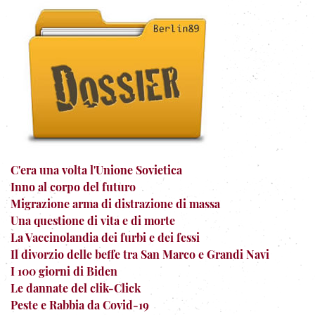
C'era una volta l'Unione Sovietica
Inno al corpo del futuro
Migrazione arma di distrazione di massa
Una questione di vita e di morte
La Vaccinolandia dei furbi e dei fessi
Il divorzio delle beffe tra San Marco e Grandi Navi
I 100 giorni di Biden
Le dannate del clik-Click
Peste e Rabbia da Covid-19