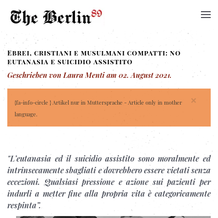
Ebrei, cristiani e musulmani compatti: no
eutanasia e suicidio assistito
Geschrieben von Laura Menti am
02. August 2021
.
×
{fa-info-circle } Artikel nur in Muttersprache - Article only in mother
language.
"L’eutanasia ed il suicidio assistito sono moralmente ed
intrinsecamente sbagliati e dovrebbero essere vietati senza
eccezioni. Qualsiasi pressione e azione sui pazienti per
indurli a metter fine alla propria vita è categoricamente
respinta”.