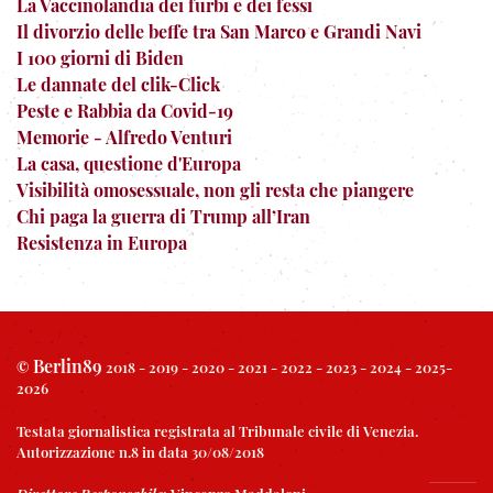
La Vaccinolandia dei furbi e dei fessi
Il divorzio delle beffe tra San Marco e Grandi Navi
I 100 giorni di Biden
Le dannate del clik-Click
Peste e Rabbia da Covid-19
Memorie - Alfredo Venturi
La casa, questione d'Europa
Visibilità omosessuale, non gli resta che piangere
Chi paga la guerra di Trump all’Iran
Resistenza in Europa
Berlin89
©
2018 - 2019 - 2020 - 2021 - 2022 - 2023 - 2024 - 2025-
2026
Testata giornalistica registrata al Tribunale civile di Venezia.
Autorizzazione n.8 in data 30/08/2018