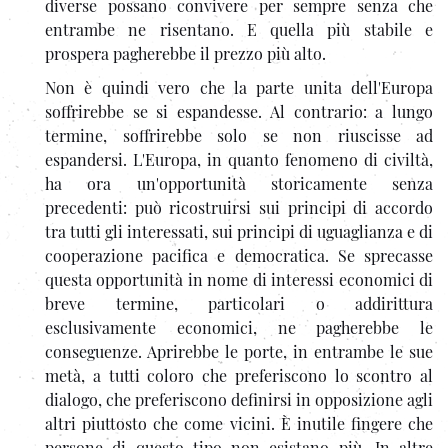
diverse possano convivere per sempre senza che
entrambe ne risentano. E quella più stabile e
prospera pagherebbe il prezzo più alto.
Non è quindi vero che la parte unita dell'Europa
soffrirebbe se si espandesse. Al contrario: a lungo
termine, soffrirebbe solo se non riuscisse ad
espandersi. L'Europa, in quanto fenomeno di civiltà,
ha ora un'opportunità storicamente senza
precedenti: può ricostruirsi sui principi di accordo
tra tutti gli interessati, sui principi di uguaglianza e di
cooperazione pacifica e democratica. Se sprecasse
questa opportunità in nome di interessi economici di
breve termine, particolari o addirittura
esclusivamente economici, ne pagherebbe le
conseguenze. Aprirebbe le porte, in entrambe le sue
metà, a tutti coloro che preferiscono lo scontro al
dialogo, che preferiscono definirsi in opposizione agli
altri piuttosto che come vicini. È inutile fingere che
persone di questo tipo non esistano più. In altre