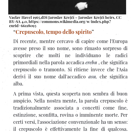
Vaclav Havel 1965,dDi Jaroslav Krejčí – Jaroslav Krejčí heirs, CC
BY-SA 4.0,
https://commons.wikimedia.org/w/index.php?
curid=66118093
“
Crepuscolo, tempo dello spirito
”
Di recente, mentre cercavo di capire come l'Europa
avesse preso il suo nome, sono rimasto sorpreso di
scoprire che molti ne individuano le radici
primordiali nella parola accadica
erebu
, che significa
crepuscolo o tramonto. Si ritiene invece che l'Asia
derivi il suo nome dall'accadico
asu,
che significa
alba.
A prima vista, questa scoperta non sembra di buon
auspicio. Nella nostra mente, la parola crepuscolo è
tradizionalmente associata a concetti come fine,
estinzione, sconfitta, rovina o imminente morte. Per
certi versi, l'associazione convenzionale ha un senso:
il crepuscolo è effettivamente la fine di qualcosa.