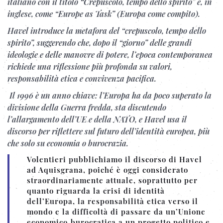
italiano con il titolo “Crepuscolo, tempo dello spirito” e, in
inglese, come “Europe as Task” (Europa come compito).
Havel introduce la metafora del “crepuscolo, tempo dello
spirito”, suggerendo che, dopo il “giorno” delle grandi
ideologie e delle manovre di potere, l’epoca contemporanea
richiede una riflessione più profonda su valori,
responsabilità etica e convivenza pacifica.
Il 1996 è un anno chiave: l’Europa ha da poco superato la
divisione della Guerra fredda, sta discutendo
l’allargamento dell’UE e della NATO, e Havel usa il
discorso per riflettere sul futuro dell’identità europea, più
che solo su economia o burocrazia.
Volentieri pubblichiamo il discorso di Havel
ad Aquisgrana, poiché è oggi considerato
straordinariamente attuale, soprattutto per
quanto riguarda la crisi di identità
dell’Europa, la responsabilità etica verso il
mondo e la difficoltà di passare da un’Unione
economico‑burocratica a un progetto politico e