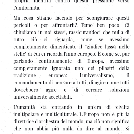
propria identità contro questa pressione verso
l'uniformità.
Ma cosa stiamo facendo per scongiurare questi
pericoli o per affrontarli? Temo ben poco. Ci
chiudiamo in noi stessi, rassicurandoci che nulla di
tutto ciò ci riguarda, come se avessimo
completamente dimenticato il "giudice lassù nelle
stelle" di cui ci ricorda l'inno europeo. È come se, pur
parlando continuamente di Europa, avessimo
completamente ignorato uno dei pilastri della
tradizione europea: l'universalismo, il
comandamento di pensare a tutti, di agire come tutti
dovrebbero agire e di cercare soluzioni
universalmente accettabili.
L'umanità sta entrando in un'era di civiltà
multipolare e multiculturale. L'Europa non è più la
direttrice d'orchestra del mondo, ma ciò non significa
che non abbia più nulla da dire al mondo. Si