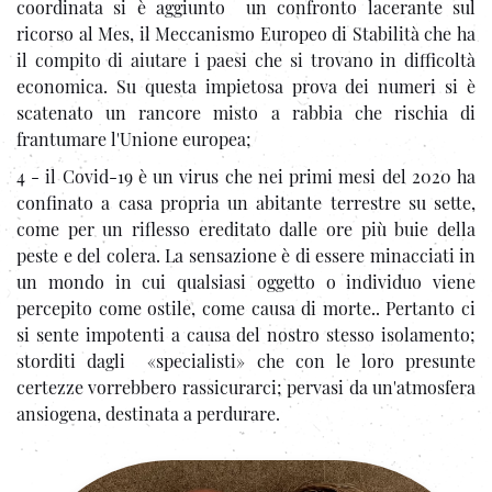
coordinata si è aggiunto un confronto lacerante sul
ricorso al Mes, il Meccanismo Europeo di Stabilità che ha
il compito di aiutare i paesi che si trovano in difficoltà
economica. Su questa impietosa prova dei numeri si è
scatenato un rancore misto a rabbia che rischia di
frantumare l'Unione europea;
4 - il Covid-19 è un virus che nei primi mesi del 2020 ha
confinato a casa propria un abitante terrestre su sette,
come per un riflesso ereditato dalle ore più buie della
peste e del colera. La sensazione è di essere minacciati in
un mondo in cui qualsiasi oggetto o individuo viene
percepito come ostile, come causa di morte.. Pertanto ci
si sente impotenti a causa del nostro stesso isolamento;
storditi dagli «specialisti» che con le loro presunte
certezze vorrebbero rassicurarci; pervasi da un'atmosfera
ansiogena, destinata a perdurare.