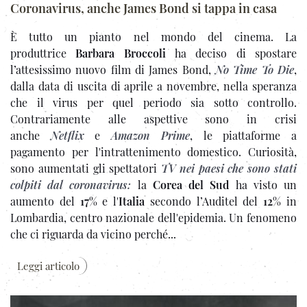
Coronavirus, anche James Bond si tappa in casa
È tutto un pianto nel mondo del cinema. La
produttrice
Barbara Broccoli
ha deciso di spostare
l’attesissimo nuovo film di James Bond,
No Time To Die
,
dalla data di uscita di aprile a novembre, nella speranza
che il virus per quel periodo sia sotto controllo.
Contrariamente alle aspettive sono in crisi
anche
Netflix
e
Amazon Prime
, le piattaforme a
pagamento per l'intrattenimento domestico. Curiosità,
sono aumentati gli spettatori
TV nei paesi che sono stati
colpiti dal coronavirus:
la
Corea del Sud
ha visto un
aumento del
17
% e l'
Italia
secondo l’Auditel del
12
% in
Lombardia, centro nazionale dell'epidemia. Un fenomeno
che ci riguarda da vicino perché...
Leggi articolo