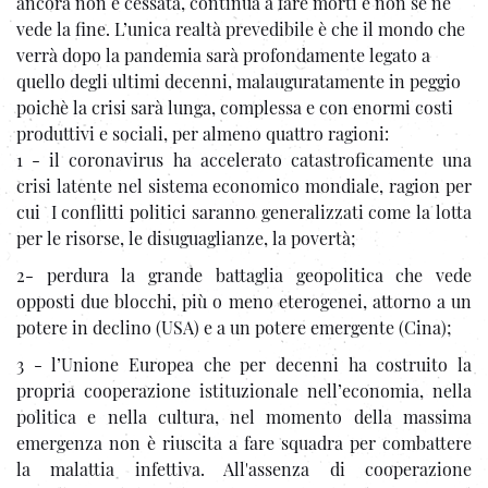
ancora non è cessata, continua a fare morti e non se ne
vede la fine. L’unica realtà prevedibile è che il mondo che
verrà dopo la pandemia sarà profondamente legato a
quello degli ultimi decenni, malauguratamente in peggio
poichè la crisi sarà lunga, complessa e con enormi costi
produttivi e sociali, per almeno quattro ragioni:
1 - il coronavirus ha accelerato catastroficamente una
crisi latente nel sistema economico mondiale, ragion per
cui I conflitti politici saranno generalizzati come la lotta
per le risorse, le disuguaglianze, la povertà;
2- perdura la grande battaglia geopolitica che vede
opposti due blocchi, più o meno eterogenei, attorno a un
potere in declino (USA) e a un potere emergente (Cina);
3 - l’Unione Europea che per decenni ha costruito la
propria cooperazione istituzionale nell’economia, nella
politica e nella cultura, nel momento della massima
emergenza non è riuscita a fare squadra per combattere
la malattia infettiva. All'assenza di cooperazione