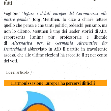
tutti
Vogliono “
legare i debiti europe
i del Coronavirus alle
nostre gambe
”.
Jörg Meuthen
, lo dice a chiare lettere
quello che pensa e che tanti politici tedeschi pensano, ma
non lo dicono. Meuthen è uno dei leader storici di AfD,
rappresenta l'anima piu' professorale e liberale
di
Alternativa per la Germania
Alternative für
Deutschland
abbreviato in
AfD
il partito in travolgente
ascesa, che alle ultime elezioni ha raccolto il 23 per cento
dei voti.
Leggi articolo
L'armonizzazione Europea ha percorsi difficili