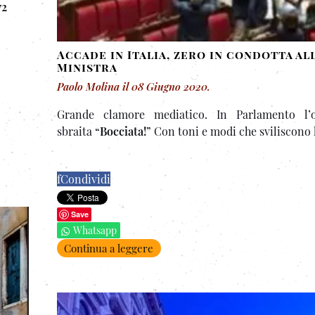
72
Accade in Italia, zero in condotta al
Ministra
Paolo Molina
il
08 Giugno 2020
.
Grande clamore mediatico. In Parlamento l’o
sbraita “
Bocciata!
” Con toni e modi che sviliscono l
f
Condividi
Save
Whatsapp
Continua a leggere