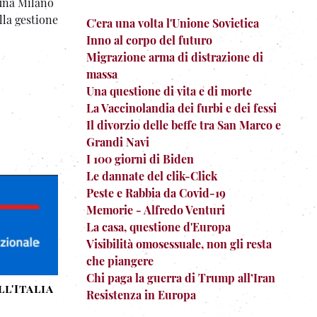
una Milano
lla gestione
C'era una volta l'Unione Sovietica
Inno al corpo del futuro
Migrazione arma di distrazione di
massa
Una questione di vita e di morte
La Vaccinolandia dei furbi e dei fessi
Il divorzio delle beffe tra San Marco e
Grandi Navi
I 100 giorni di Biden
Le dannate del clik-Click
Peste e Rabbia da Covid-19
Memorie - Alfredo Venturi
La casa, questione d'Europa
Visibilità omosessuale, non gli resta
che piangere
Chi paga la guerra di Trump all’Iran
ll'Italia
Resistenza in Europa