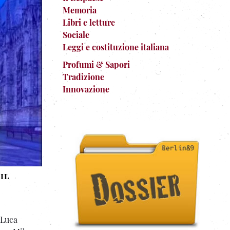
Memoria
Libri e letture
Sociale
Leggi e costituzione italiana
Profumi & Sapori
Tradizione
Innovazione
il
 Luca