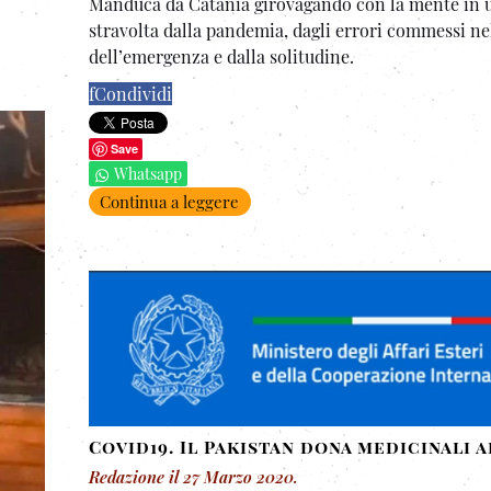
Manduca da Catania girovagando con la mente in 
stravolta dalla pandemia, dagli errori commessi ne
dell’emergenza e dalla solitudine.
f
Condividi
Save
Whatsapp
Continua a leggere
Covid19. Il Pakistan dona medicinali a
Redazione
il
27 Marzo 2020
.