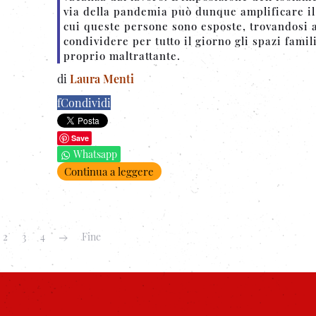
via della pandemia può dunque amplificare il
cui queste persone sono esposte, trovandosi 
condividere per tutto il giorno gli spazi famili
proprio maltrattante.
di
Laura Menti
f
Condividi
Save
Whatsapp
Continua a leggere
2
3
4
Fine