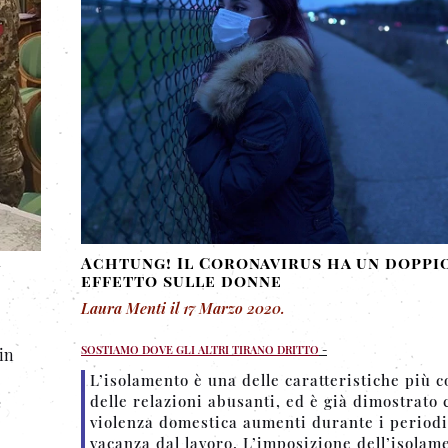
Achtung! Il Coronavirus ha un doppi
n
effetto sulle donne
Laura Menti
il
17 Marzo 2020
.
SOSTIAMO DOVE GLI ALTRI TIRANO DRITTO
-
 in
L’isolamento è una delle caratteristiche più 
delle relazioni abusanti, ed è già dimostrato 
é
violenza domestica aumenti durante i periodi
vacanza dal lavoro. L’imposizione dell’isolam