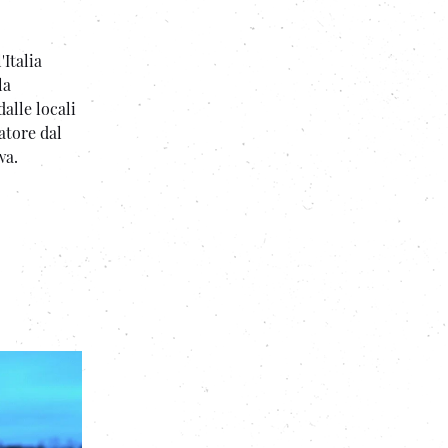
'Italia
la
alle locali
atore dal
wa.