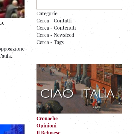
Categorie
Cerca - Contatti
la
Cerca - Contenuti
Cerca - Newsfeed
Cerca - Tags
pposizione
’aula.
Cronache
Opinioni
Il Belpaese