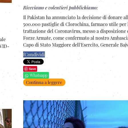
Riceviamo e volentieri pubblichiamo:
Il Pakistan ha annunciato la decisione di donare all
500.000 pastiglie di Clorochina, farmaco utile per 
trattazione del Coronavirus, messo a disposizione d
Forze Armate, come confermato al nostro Ambasci
ale
Capo di Stato Maggiore dell'Esercito, Generale Baj
OVID-
f
Condividi
Save
Whatsapp
Continua a leggere