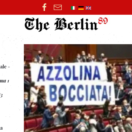
ale
-
ma 1
83
la