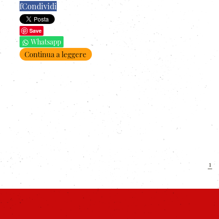
f
Condividi
Save
Whatsapp
Continua a leggere
1