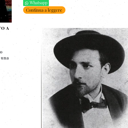
Whatsapp
Continua a leggere
to a
io
è una