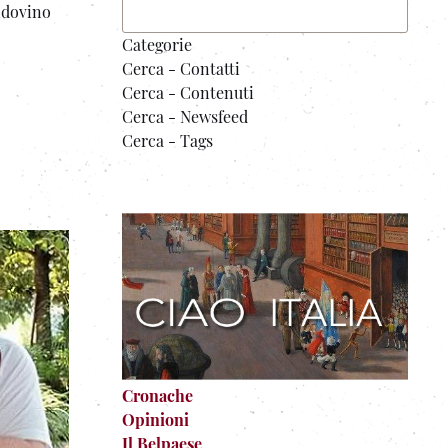
indovino
Categorie
Cerca - Contatti
Cerca - Contenuti
Cerca - Newsfeed
Cerca - Tags
Cronache
Opinioni
Il Belpaese