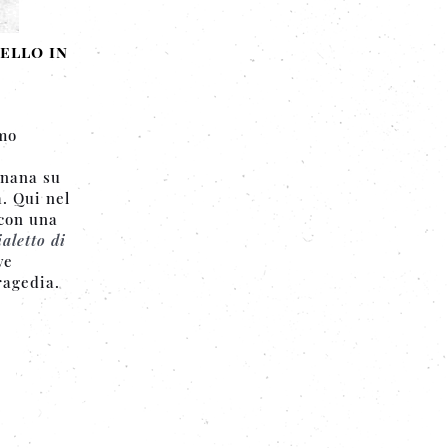
dello in
imo
enana su
. Qui nel
 con una
aletto di
ve
ragedia.