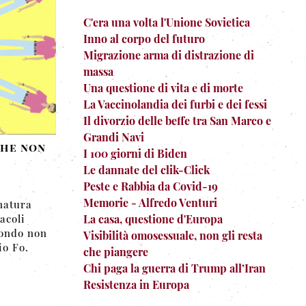
C'era una volta l'Unione Sovietica
Inno al corpo del futuro
Migrazione arma di distrazione di
massa
Una questione di vita e di morte
La Vaccinolandia dei furbi e dei fessi
Il divorzio delle beffe tra San Marco e
Grandi Navi
che non
I 100 giorni di Biden
Le dannate del clik-Click
Peste e Rabbia da Covid-19
Memorie - Alfredo Venturi
natura
La casa, questione d'Europa
acoli
mondo non
Visibilità omosessuale, non gli resta
io Fo.
che piangere
Chi paga la guerra di Trump all’Iran
Resistenza in Europa