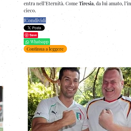
entra nell’Eternità. Come
Tiresia
, da lui amato, l’
cieco.
f
Condividi
i
Save
Whatsapp
Continua a leggere