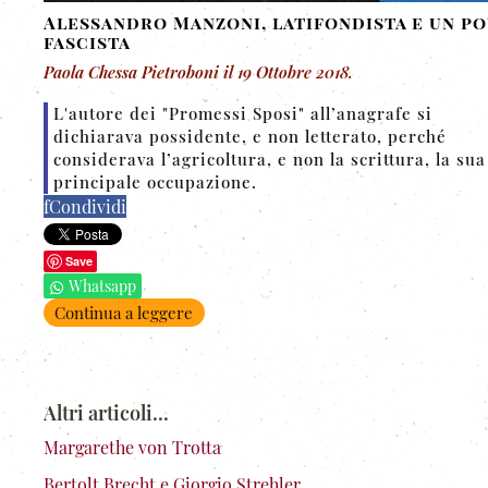
Alessandro Manzoni, latifondista e un po
fascista
Paola Chessa Pietroboni
il
19 Ottobre 2018
.
L'autore dei "Promessi Sposi" all’anagrafe si
dichiarava possidente, e non letterato, perché
considerava l’agricoltura, e non la scrittura, la sua
principale occupazione.
f
Condividi
Save
Whatsapp
Continua a leggere
Altri articoli...
Margarethe von Trotta
Bertolt Brecht e Giorgio Strehler