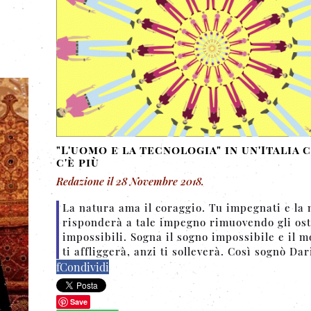
"L'uomo e la tecnologia" in un'Italia 
c'è più
Redazione
il
28 Novembre 2018
.
La natura ama il coraggio. Tu impegnati e la 
risponderà a tale impegno rimuovendo gli ost
impossibili. Sogna il sogno impossibile e il 
ti affliggerà, anzi ti solleverà. Così sognò Dar
f
Condividi
Save