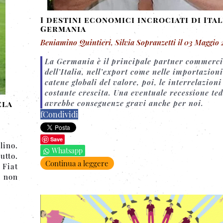
I destini economici incrociati di Ital
Germania
Beniamino Quintieri, Silvia Sopranzetti
il
03 Maggio 
La Germania è il principale partner commerci
dell’Italia, nell’export come nelle importazioni
catene globali del valore, poi, le interrelazioni
costante crescita. Una eventuale recessione te
avrebbe conseguenze gravi anche per noi.
ela
f
Condividi
Save
lino.
Whatsapp
utto.
Continua a leggere
 Fiat
 non