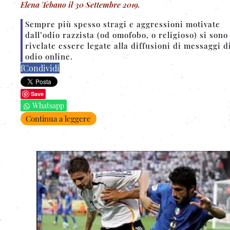
Elena Tebano
il
30 Settembre 2019
.
Sempre più spesso stragi e aggressioni motivate
dall’odio razzista (od omofobo, o religioso) si sono
rivelate essere legate alla diffusioni di messaggi d
odio online.
f
Condividi
Save
Whatsapp
Continua a leggere