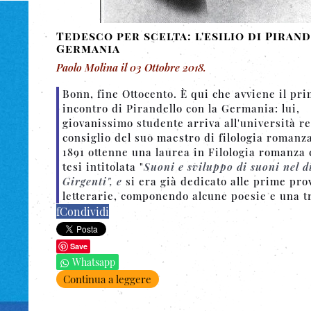
Tedesco per scelta: l'esilio di Piran
Germania
Paolo Molina
il
03 Ottobre 2018
.
Bonn, fine Ottocento. È qui che avviene il pr
incontro di Pirandello con la Germania: lui,
giovanissimo studente arriva all'università r
consiglio del suo maestro di filologia romanza
1891 ottenne una laurea in Filologia romanza
tesi intitolata "
Suoni e sviluppo di suoni nel di
Girgenti", e
si era già dedicato alle prime pro
letterarie, componendo alcune poesie e una t
f
Condividi
Save
Whatsapp
Continua a leggere