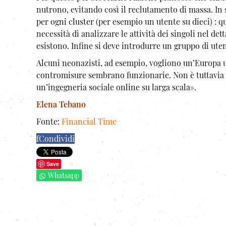
nutrono, evitando così il reclutamento di massa. I
per ogni cluster (per esempio un utente su dieci) : 
necessità di analizzare le attività dei singoli nel de
esistono. Infine si deve introdurre un gruppo di uten
Alcuni neonazisti, ad esempio, vogliono un’Europa u
contromisure sembrano funzionarie. Non è tuttavia un
un’ingegneria sociale online su larga scala».
Elena Tebano
Fonte:
Financial Time
f
Condividi
Save
Whatsapp