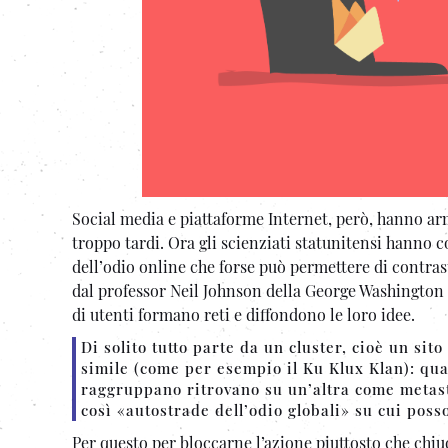
Social media e piattaforme Internet, però, hanno arm
troppo tardi. Ora gli scienziati statunitensi hanno
dell’odio online che forse può permettere di contra
dal professor Neil Johnson della George Washington U
di utenti formano reti e diffondono le loro idee.
Di solito tutto parte da un cluster, cioè un si
simile (come per esempio il Ku Klux Klan): qua
raggruppano ritrovano su un’altra come metasta
così «autostrade dell’odio globali» su cui pos
Per questo per bloccarne l’azione piuttosto che chiud