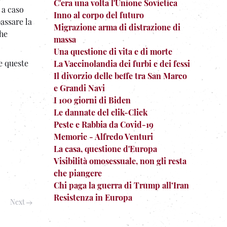
C'era una volta l'Unione Sovietica
 a caso
Inno al corpo del futuro
assare la
Migrazione arma di distrazione di
che
massa
Una questione di vita e di morte
e queste
La Vaccinolandia dei furbi e dei fessi
Il divorzio delle beffe tra San Marco
e Grandi Navi
I 100 giorni di Biden
Le dannate del clik-Click
Peste e Rabbia da Covid-19
Memorie - Alfredo Venturi
La casa, questione d'Europa
Visibilità omosessuale, non gli resta
che piangere
Chi paga la guerra di Trump all’Iran
Resistenza in Europa
Next