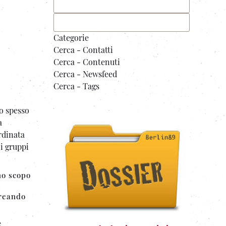
Categorie
Cerca - Contatti
Cerca - Contenuti
Cerca - Newsfeed
Cerca - Tags
no spesso
a
ordinata
i gruppi
no scopo
i
creando
e