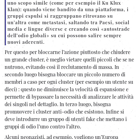
uno scopo simile (come per esempio il Ku Klux
Klan): quando viene bandito da una piattaforma, i
gruppi espulsi si raggruppano ritrovano su
un’altra come metastasi, saltando tra Paesi, social
media e lingue diverse e creando così «autostrade
dell’odio globali» su cui possono salire sempre
nuovi aderenti.
Per questo per bloccarne l’azione piuttosto che chiudere
un grande cluster, è meglio vietare quelli piccoli che se ne
nutrono, evitando così il reclutamento di massa. In
secondo luogo bisogna bloccare un piccolo numero di
membri a caso per ogni cluster (per esempio un utente su
dieci) : questo ne diminuisce la velocità di espansione e
permette di bypassare la necessità di analizzare le attività
dei singoli nel dettaglio. In terzo luogo, bisogna
promuovere i cluster anti-odio che esistono. Infine si
deve introdurre un gruppo di utenti fake che mettano i
gruppi di odio l’uno contro l’altro.
Alcuni neonazisti, ad esempio, vogliono un’Europa