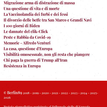
Migrazione arma di distrazione di massa
Una questione di vita e di morte
La Vaccinolandia dei furbi e dei fessi
Il divorzio delle beffe tra San Marco e Grandi Navi
I 100 giorni di Biden
Le dannate del clik-Click
Peste e Rabbia da Covid-19
Memorie - Alfredo Venturi
La casa, questione d'Europa
Visibilità omosessuale, non gli resta che piangere
Chi paga la guerra di Trump all’Iran
Resistenza in Europa
Berlin89
©
2018 - 2019 - 2020 - 2021 - 2022 - 2023 - 2024 - 2025-
2026
Testata giornalistica registrata al Tribunale civile di Venezia.