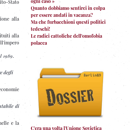
ogni caso »
ito-Stato
Quanto dobbiamo sentirci in colpa
per essere andati in vacanza?
ione alla
Ma che furbacchioni questi politici
tedeschi!
tuiti alla
Le radici cattoliche dell'omofobia
ll'impero
polacca
l 1989
.
e degli
i economie
tabile di
elle e la
C'era una volta l'Unione Sovietica