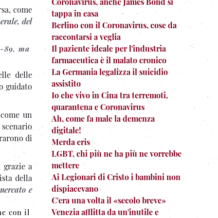
Coronavirus, anche James Bond si
rsa, come
tappa in casa
erale, del
Berlino con il Coronavirus, cose da
raccontarsi a veglia
Il paziente ideale per l'industria
i-89, ma
farmaceutica è il malato cronico
La Germania legalizza il suicidio
lle delle
assistito
o guidato
Io che vivo in Cina tra terremoti,
quarantena e Coronavirus
o come un
Ah, come fa male la demenza
 scenario
digitale!
erarono di
Merda eris
LGBT, chi più ne ha più ne vorrebbe
mettere
 grazie a
Ai Legionari di Cristo i bambini non
sta della
dispiacevano
mercato e
C'era una volta il «secolo breve»
Venezia afflitta da un'inutile e
e con il