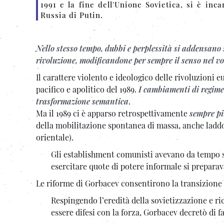
1991 e la fine dell'Unione Sovietica, si è inc
Russia di Putin.
Nello stesso tempo, dubbi e perplessità si addensano 
rivoluzione, modificandone per sempre il senso nel vo
Il carattere violento e ideologico delle rivoluzioni 
pacifico e apolitico del 1989.
I cambiamenti di regime
trasformazione semantica
.
Ma il 1989 ci è apparso retrospettivamente
sempre p
della mobilitazione spontanea di massa, anche laddo
orientale).
Gli establishment comunisti avevano da tempo sm
esercitare quote di potere informale si prepara
Le riforme di Gorbacev consentirono la transizione p
Respingendo l’eredità della sovietizzazione e r
essere difesi con la forza, Gorbacev decretò di f