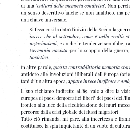
di una "
cultura della memoria condivisa
". Non perch
un senso descrittivo anche se non analitico, ma pe
una chiave universale.
Si fissa cosi la data d'inizio della Seconda guer
invece che al settembre, come è nella realtà st
negazionismi
, e anche le tendenze xenofobe, ra
Germania nazista
per lo scoppio della guerra
Sovietica
.
In altre parole,
questa contraddittoria memoria stor
antidoto alle involuzioni illiberali dell'Europa (o
toni di un’altra epoca, a
ppare invece inefficace e amb
Il suo richiamo indiretto all'89, vale a dire la vi
europea di paesi democratici liberi" dei paesi dell'
ironico alla luce della riedificazione dei muri mess
percorso dalla crisi globale dei flussi migratori.
Tutto ciò rimanda, mi pare, alla incertezza e framm
costituisce la spia inquietante di un vuoto di cultura