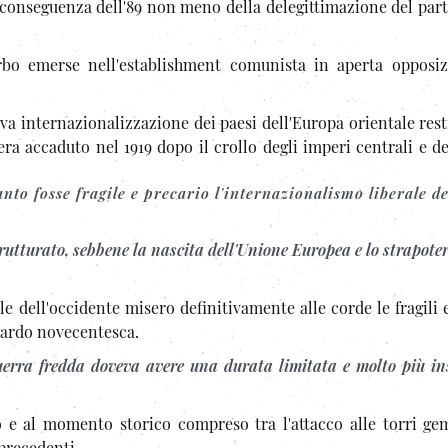
 conseguenza dell'89 non meno della delegittimazione del part
rbo emerse nell'establishment comunista in aperta opposiz
a internazionalizzazione dei paesi dell'Europa orientale resti
a accaduto nel 1919 dopo il crollo degli imperi centrali e de
nto fosse fragile e precario l'internazionalismo liberale de
rutturato, sebbene la nascita dell'Unione Europea e lo strapoter
ale dell'occidente misero definitivamente alle corde le fragil
 tardo novecentesca.
uerra fredda doveva avere una durata limitata e molto più ins
o e al momento storico compreso tra l'attacco alle torri gem
precedenti.