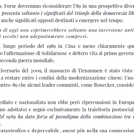
9
. Forse dovremmo riconsiderare l’89 in una prospettiva dive
resenta soltanto i significati del trionfo della democrazia lib
 anche significati opposti destinati a emergere nel tempo.
opa di oggi non esprimerebbero soltanto una inversione ant
 di secolo) non adeguatamente compresi
.
di lungo periodo del 1989 in Cina e meno chiaramente que
 l'affermazione di Solidarnosc e dettero vita al primo govern
 Seconda guerra mondiale.
iversario del 2009, il massacro di Tienanmen è stato vist
a restare entro i confini della modernizzazione cinese. Uno
contro-89 che alcuni leader comunisti, come Ilonecker, consid
sediato e nazionalista non ebbe però ripercussioni in Europa
o adottato) e segnò esclusivamente la traiettoria postsociali
e del 1989 ha dato forza al paradigma della combinazione tra 
à
.
tastrofico e deprecabile, ancor più nella sua connession