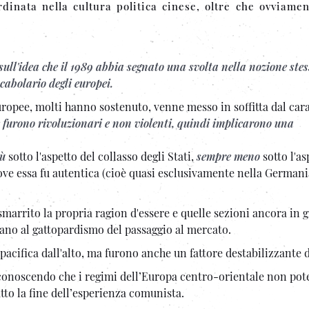
ardinata nella cultura politica cinese, oltre che ovviamen
sull'idea che il 1989 abbia segnato una svolta nella nozione stes
cabolario degli europei.
europee, molti hanno sostenuto, venne messo in soffitta dal car
 furono rivoluzionari e non violenti, quindi implicarono una
iù
sotto l'aspetto del collasso degli Stati,
sempre meno
sotto l'as
ve essa fu autentica (cioè quasi esclusivamente nella Germani
arrito la propria ragion d'essere e quelle sezioni ancora in g
vano al gattopardismo del passaggio al mercato.
acifica dall'alto, ma furono anche un fattore destabilizzante 
iconoscendo che i regimi dell’Europa centro-orientale non pot
atto la fine dell’esperienza comunista.