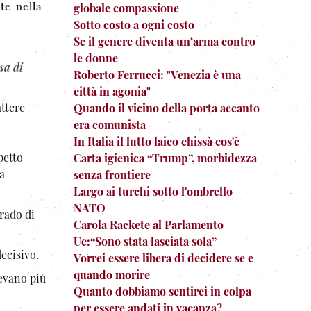
te nella
globale compassione
Sotto costo a ogni costo
Se il genere diventa un’arma contro
le donne
sa di
Roberto Ferrucci: "Venezia è una
città in agonia"
attere
Quando il vicino della porta accanto
era comunista
In Italia il lutto laico chissà cos'è
petto
Carta igienica “Trump”, morbidezza
a
senza frontiere
Largo ai turchi sotto l'ombrello
NATO
rado di
Carola Rackete al Parlamento
Ue:“Sono stata lasciata sola”
decisivo.
Vorrei essere libera di decidere se e
quando morire
evano più
Quanto dobbiamo sentirci in colpa
per essere andati in vacanza?