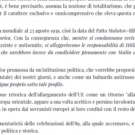
é, è bene precisarlo, assuma la nozione di totalitarismo, che
r il carattere esclusivo e onnicomprensivo che eleva questa 
ra mondiale al 23 agosto 1939, cioè la data del Patto Molotov-R
orica
. Con la conseguenza che,
mentre si condannano revis
zziste e antisemite,
si alleggeriscono le responsabilità di Hitl
,
che sarebbero invece da condividere pienamente con Stalin e
ica
promossa da un'istituzione politica, che vorrebbe propors
rientale) dei nostri giorni, e anche come un baluardo antiruss
igua proprio sotto tale profilo
.
sione retorica dell'allargamento dell’UE come un ritorno "all
Europa orientale, appare a sua volta acritico e persino involon
a in opera dai sovranisti europei ai loro confini con il resto 
entarietà delle celebrazioni dell'89, alla quale accennavo, e
 politica e storica.