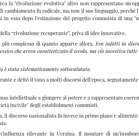
rca la "rivoluzione evolutiva" altro non rappresentano un'op
 lì cambiamento fu radicale, ma non il suo linguaggio, perché l
rsi in essa dopo l'estinzione del progetto comunista di una "
ella “rivoluzione recuperante”, priva di idee innovative.
e più complessa di quanto apparve allora.
Era infatti in disc
essivo che aveva caratterizzato il secolo, ma ciò investiva tutte 
9 è stata sistematicamente sottovalutata.
rante e dettò il tono a molti discorsi dell'epoca, segnatamente
enso intellettuale a giungere al potere e a rappresentare coer
ocietà incivile" degli establishment comunisti.
ca, il discorso nazionalista fu invece in primo piano e alimentò 
sia.
n'influenza rilevante in Ucraina. Il montare di un'insubor