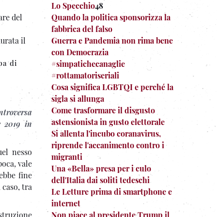
Lo Specchio
48
are del
Quando la politica sponsorizza la
fabbrica del falso
urata il
Guerra e Pandemia non rima bene
con Democrazia
pa di
#simpatichecanaglie
#rottamatoriseriali
Cosa significa LGBTQI e perché la
sigla si allunga
Come trasformare il disgusto
ntroversa
astensionista in gusto elettorale
e 2019 in
Si allenta l'incubo coranavirus,
riprende l'accanimento contro i
uel nesso
migranti
poca, vale
Una «Bella» presa per i culo
ebbe fine
dell'Italia dai soliti tedeschi
 caso, tra
Le Letture prima di smartphone e
internet
struzione
Non piace al presidente Trump il