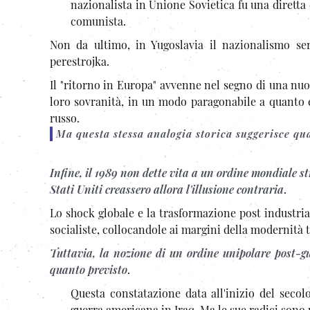
nazionalista in Unione Sovietica fu una diretta
comunista.
Non da ultimo, in Yugoslavia il nazionalismo se
perestrojka.
Il "ritorno in Europa" avvenne nel segno di una nuov
loro sovranità, in un modo paragonabile a quanto er
russo.
Ma questa stessa analogia storica suggerisce qua
Infine, il 1989 non dette vita a un ordine mondiale st
Stati Uniti creassero allora l'illusione contraria
.
Lo shock globale e la trasformazione post­ industri
socialiste, collocandole ai margini della modernità
Tuttavia, la nozione di un ordine unipolare post-g
quanto previsto
.
Questa constatazione data all'inizio del secol
guerra americana in Iraq. Ma le sue radici sono 