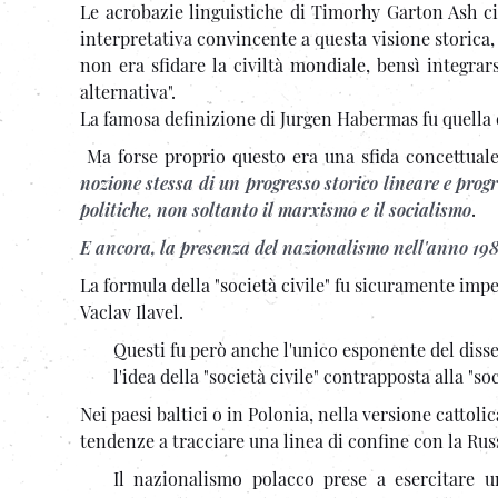
Le acrobazie linguistiche di Timorhy Garton Ash ci
interpretativa convincente a questa visione storica,
non era sfidare la civiltà mondiale, bensì integra
alternativa".
La famosa definizione di Jurgen Habermas fu quella d
Ma forse proprio questo era una sfida concettual
nozione stessa di un progresso storico lineare e progr
politiche, non soltanto il marxismo e il socialismo
.
E ancora, la presenza del nazionalismo nell'anno 198
La formula della "società civile" fu sicuramente impe
Vaclav Ilavel.
Questi fu però anche l'unico esponente del diss
l'idea della "società civile" contrapposta alla "s
Nei paesi baltici o in Polonia, nella versione cattoli
tendenze a tracciare una linea di confine con la Rus
Il nazionalismo polacco prese a esercitare u