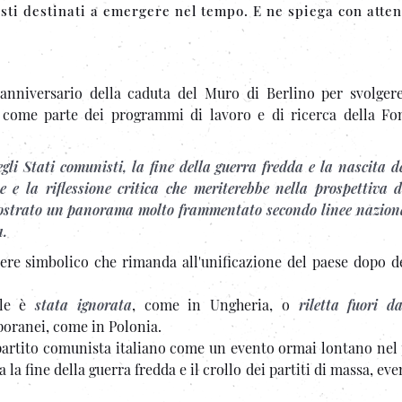
sti destinati a emergere nel tempo. E ne spiega con atten
 anniversario della caduta del Muro di Berlino per svolger
 come parte dei programmi di lavoro e di ricerca della Fo
egli Stati comunisti, la fine della guerra fredda e la nascita d
 e la riflessione critica che meriterebbe nella prospettiva d
mostrato un panorama molto frammentato secondo linee naziona
a.
tere simbolico che rimanda all'unificazione del paese dopo d
ale è
stata ignorata
, come in Ungheria, o
riletta fuori da
oranei, come in Polonia.
el partito comunista italiano come un evento ormai lontano nel
ra la fine della guerra fredda e il crollo dei partiti di massa, ev