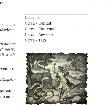
te
Categorie
Cerca - Contatti
e qualche
Cerca - Contenuti
ndazione.
Cerca - Newsfeed
Cerca - Tags
ell'unione
el nostro
li, a mio
ecenni di
ll'aspetto
 passato e
ento unico