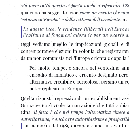
Ma forse tutto questo ci porta anche a ripensare l’8
qualcuno ha suggerito, cioè
come un evento che non p
"ritorno in Europa" e della vittoria dell'occidente
, ma
In questa luce, le tendenze illiberali nell'Eur
l'epifania di fenomeni allora (e per un quarto
Oggi vediamo meglio le implicazioni globali e 
contemporanee elezioni in Polonia, che registrarono
da un non comunista nell'Europa orientale dopo la
Per molto tempo, e ancora nel ventesimo ann
episodio drammatico e cruento destinato però 
alternativo credibile e pericoloso, persino un 
poter replicare in Europa.
Quella risposta repressiva di un establishment as
Gorbacev (così vuole la narrazione che tutti abbiam
Cina.
Il fatto è che nel tempo l'alternativa cines
autoritarismo, e anche tra autoritarismo e prosperit
La memoria del 1989 europeo come un evento ca