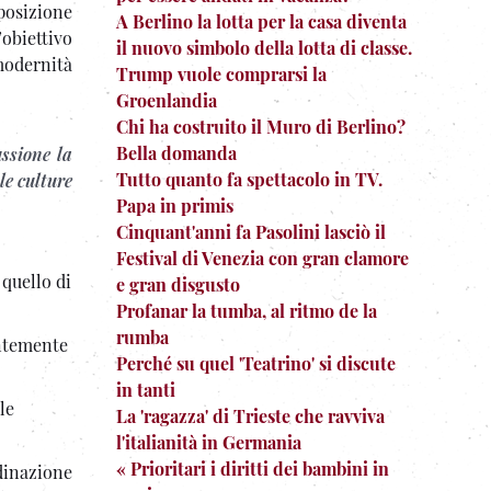
posizione
A Berlino la lotta per la casa diventa
’obiettivo
il nuovo simbolo della lotta di classe.
modernità
Trump vuole comprarsi la
Groenlandia
Chi ha costruito il Muro di Berlino?
Bella domanda
ussione la
Tutto quanto fa spettacolo in TV.
le culture
Papa in primis
Cinquant'anni fa Pasolini lasciò il
Festival di Venezia con gran clamore
 quello di
e gran disgusto
Profanar la tumba, al ritmo de la
rumba
entemente
Perché su quel 'Teatrino' si discute
in tanti
le
La 'ragazza' di Trieste che ravviva
l'italianità in Germania
« Prioritari i diritti dei bambini in
dinazione