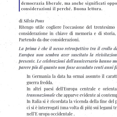
democrazia liberale, ma anche significati oppo
considerazioni il perché. Buona lettura.
di
Silvio Pons
Ritengo utile cogliere l'occasione del trentesimo
considerazione in chiave di memoria e di storia,
Partendo da due considerazioni.
La prima è che il nesso retrospettivo tra il crollo d
Europea non sembra aver suscitato la rivisitazione
presente. Le celebrazioni dell'anniversario hanno 
parere più di quanto non fosse accaduto venti anni f
In Germania la data ha ormai assunto il carat
guerra fredda.
In altri paesi dell'Europa centrale e orient
transnazionale
che apparve evidente ai contemp
In Italia si è ricordata la vicenda della fine d
ci si è interrogati (una volta di più) sui legami t
nell’E uropa occidentale .