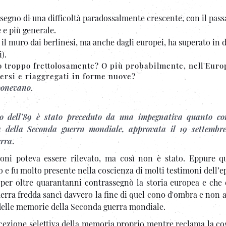
segno di una difficoltà paradossalmente crescente, con il pass
e e più generale.
il muro dai berlinesi, ma anche dagli europei, ha superato in d
i).
o troppo frettolosamente? O più probabilmente, nell'Euro
spersi e riaggregati in forme nuove?
 ponevano
.
io dell’89 è stato preceduto da una impegnativa quanto co
a della Seconda guerra mondiale, approvata il 19 settembr
erra
.
azioni poteva essere rilevato, ma così non è stato. Eppure q
 e fu molto presente nella coscienza di molti testimoni dell’e
 per oltre quarantanni contrassegnò la storia europea e che 
uerra fredda sancì davvero la fine di quel cono d'ombra e non a
e delle memorie della Seconda guerra mondiale.
cezione selettiva della memoria proprio mentre reclama la co