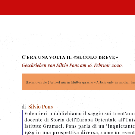
C'era una volta il «secolo breve»
Geschrieben von Silvio Pons am
16. Februar 2020
.
{fa-info-circle } Artikel nur in Muttersprache - Article only in mother la
di
Silvio Pons
Volentieri pubblichiamo il saggio sui trent'ann
docente di Storia dell'Europa Orientale all'Un
Istituto Gramsci. Pons parla di un "inquietante 
1989 in una prospettiva diversa, come un evento