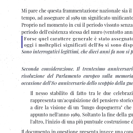
Mi pare che questa frammentazione nazionale sia il 
tempo, ad assegnare al 1989 un significato unificant
Proprio nel momento in cui il periodo vissuto senza 
periodo dell'esistenza stessa del muro (ventotto ann
Forse quel carattere generale è stato assegnat
oggi i molteplici significati dell'89 si sono di
Sono interrogativi legittimi, che dieci anni fa non si
Seconda considerazione. Il trentesimo anniversar
risoluzione del Parlamento europeo sulla memori
occasione dell'80 anniversario dello scoppio della gu
Il nesso stabilito di fatto tra le due celebr
rappresenta un'acquisizione del pensiero storico
a dire la visione di un "lungo dopoguerra" che
appunto nell'anno 1989. Soltanto la fine della g
l'altro, l'inizio di una più puntuale costruzion
Il documento in questione presenta invece una con