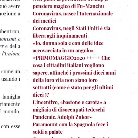
 può avere
pensiero magico di Fu-Manchu
nozione a
Coronavirus, nasce l'Internazionale
dei medici
Coronavirus, negli Stati Uniti è via
ibbentrop,
libera agli inquinamenti
ionismi e
«Io, donna sola e con delle idee
e
r
e della
accovacciata in un angolo»
 l'Unione
#PRIMOMAGGIO2020 +++++ Che
cosa i cittadini italiani vogliono
i come un
sapere, affinché i prossimi dieci anni
o usando i
della loro vita non siano loro
sottratti (come è stato per gli ultimi
dieci )?
a famiglia
L'incentivo, «bastone e carota» a
tariamente
migliaia di disoccupati tedeschi
del mondo,
Pandemie. Adolph Zukor-
Paramount con la Spagnola fece i
 con esse
soldi a palate