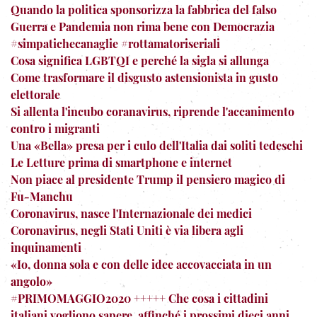
Quando la politica sponsorizza la fabbrica del falso
Guerra e Pandemia non rima bene con Democrazia
#simpatichecanaglie #rottamatoriseriali
Cosa significa LGBTQI e perché la sigla si allunga
Come trasformare il disgusto astensionista in gusto
elettorale
Si allenta l'incubo coranavirus, riprende l'accanimento
contro i migranti
Una «Bella» presa per i culo dell'Italia dai soliti tedeschi
Le Letture prima di smartphone e internet
Non piace al presidente Trump il pensiero magico di
Fu-Manchu
Coronavirus, nasce l'Internazionale dei medici
Coronavirus, negli Stati Uniti è via libera agli
inquinamenti
«Io, donna sola e con delle idee accovacciata in un
angolo»
#PRIMOMAGGIO2020 +++++ Che cosa i cittadini
italiani vogliono sapere, affinché i prossimi dieci anni