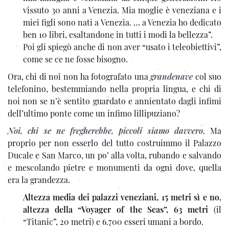
vissuto 30 anni a Venezia. Mia moglie è veneziana e i
miei figli sono nati a Venezia. … a Venezia ho dedicato
ben 10 libri, esaltandone in tutti i modi la bellezza”.
Poi gli spiegò anche di non aver “usato i teleobiettivi”,
come se ce ne fosse bisogno.
Ora, chi di noi non ha fotografato una
grandenave
col suo
telefonino, bestemmiando nella propria lingua, e chi di
noi non se n’è sentito guardato e annientato dagli infimi
dell’ultimo ponte come un infimo lillipuziano?
Noi, chi se ne fregherebbe, piccoli siamo davvero
. Ma
proprio per non esserlo del tutto costruimmo il Palazzo
Ducale e San Marco, un po’ alla volta, rubando e salvando
e mescolando pietre e monumenti da ogni dove, quella
era la grandezza.
Altezza media dei palazzi veneziani, 15 metri sì e no
,
altezza della “Voyager of the Seas”, 63 metri
(il
“Titanic”, 20 metri) e 6.700 esseri umani a bordo.