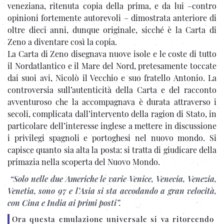
veneziana, ritenuta copia della prima, e da lui –contro
opinioni fortemente autorevoli – dimostrata anteriore di
oltre dieci anni, dunque originale, sicché è la Carta di
Zeno a diventare così la copia.
La Carta di Zeno disegnava nuove isole e le coste di tutto
il Nordatlantico e il Mare del Nord, pretesamente toccate
dai suoi avi, Nicolò il Vecchio e suo fratello Antonio. La
controversia sull’autenticità della Carta e del racconto
avventuroso che la accompagnava è durata attraverso i
secoli, complicata dall’intervento della ragion di Stato, in
particolare dell’interesse inglese a mettere in discussione
i privilegi spagnoli e portoghesi nel nuovo mondo. Si
capisce quanto sia alta la posta: si tratta di giudicare della
primazia nella scoperta del Nuovo Mondo.
“Solo nelle due Americhe le varie Venice, Venecia, Venezia,
Venetia, sono 97 e l’Asia si sta accodando a gran velocità,
con Cina e India ai primi posti”.
Ora questa emulazione universale si va ritorcendo