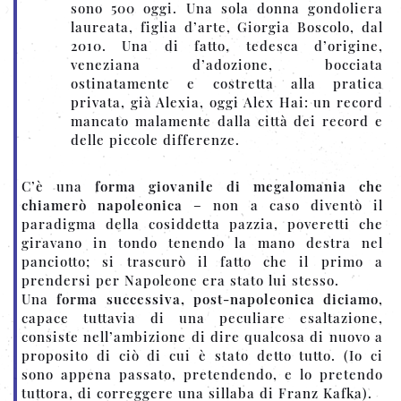
sono 500 oggi. Una sola donna gondoliera
laureata, figlia d’arte, Giorgia Boscolo, dal
2010. Una di fatto, tedesca d’origine,
veneziana d’adozione, bocciata
ostinatamente e costretta alla pratica
privata, già Alexia, oggi Alex Hai: un record
mancato malamente dalla città dei record e
delle piccole differenze.
C’è una
forma giovanile di megalomania che
chiamerò napoleonica
– non a caso diventò il
paradigma della cosiddetta pazzia, poveretti che
giravano in tondo tenendo la mano destra nel
panciotto; si trascurò il fatto che il primo a
prendersi per Napoleone era stato lui stesso.
Una
forma successiva, post-napoleonica diciamo
,
capace tuttavia di una peculiare esaltazione,
consiste nell’ambizione di dire qualcosa di nuovo a
proposito di ciò di cui è stato detto tutto. (Io ci
sono appena passato, pretendendo, e lo pretendo
tuttora, di correggere una sillaba di Franz Kafka).