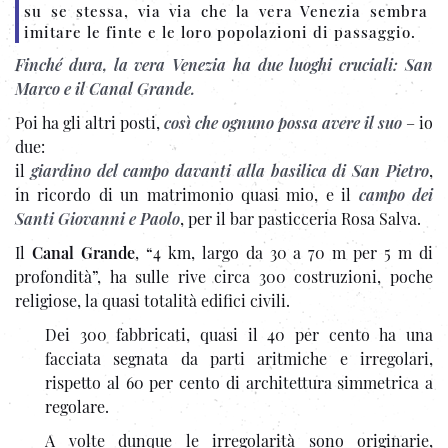
su se stessa, via via che la vera Venezia sembra
imitare le finte e le loro popolazioni di passaggio.
Finché dura, la vera Venezia ha due luoghi cruciali: San
Marco e il Canal Grande.
Poi ha gli altri posti,
così che ognuno possa avere il suo
– io
due:
il
giardino del campo davanti alla basilica di San Pietro
,
in ricordo di un matrimonio quasi mio, e il
campo dei
Santi Giovanni e Paolo
, per il bar pasticceria Rosa Salva.
Il
Canal Grande
, “4 km, largo da 30 a 70 m per 5 m di
profondità”, ha sulle rive circa 300 costruzioni, poche
religiose, la quasi totalità edifici civili.
Dei 300 fabbricati, quasi il 40 per cento ha una
facciata segnata da parti aritmiche e irregolari,
rispetto al 60 per cento di architettura simmetrica a
regolare.
A volte dunque le irregolarità sono originarie,