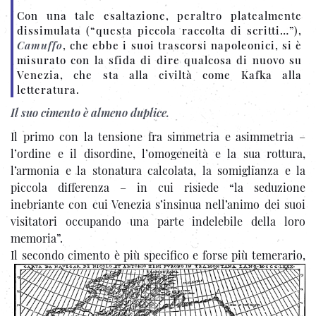
Con una tale esaltazione, peraltro platealmente
dissimulata (“questa piccola raccolta di scritti…”),
Camuffo
, che ebbe i suoi trascorsi napoleonici, si è
misurato con la sfida di dire qualcosa di nuovo su
Venezia, che sta alla civiltà come Kafka alla
letteratura.
Il suo cimento è almeno duplice.
Il primo con la tensione fra simmetria e asimmetria –
l’ordine e il disordine, l’omogeneità e la sua rottura,
l’armonia e la stonatura calcolata, la somiglianza e la
piccola differenza – in cui risiede “la seduzione
inebriante con cui Venezia s’insinua nell’animo dei suoi
visitatori occupando una parte indelebile della loro
memoria”.
Il secondo
cimento è più specifico e forse più temerario,