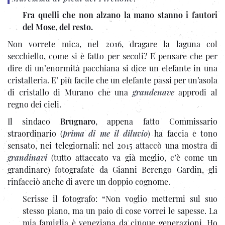
Fra quelli che non alzano la mano stanno i fautori
del Mose, del resto.
Non vorrete mica, nel 2016, dragare la laguna col
secchiello, come si è fatto per secoli? E pensare che per
dire di un’enormità pacchiana si dice un elefante in una
cristalleria. E’ più facile che un elefante passi per un’asola
di cristallo di Murano che una
grandenave
approdi al
regno dei cieli.
Il sindaco
Brugnaro
, appena fatto Commissario
straordinario (
prima di me il diluvio
) ha faccia e tono
sensato, nei telegiornali: nel 2015 attaccò una mostra di
grandinavi
(tutto attaccato va già meglio, c’è come un
grandinare) fotografate da Gianni Berengo Gardin, gli
rinfacciò anche di avere un doppio cognome.
Scrisse il fotografo: “Non voglio mettermi sul suo
stesso piano, ma un paio di cose vorrei le sapesse. La
mia famiglia è veneziana da cinque generazioni. Ho