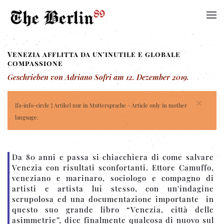
Venezia afflitta da un'inutile e globale
compassione
Geschrieben von Adriano Sofri am
12. Dezember 2019
.
×
{fa-info-circle } Artikel nur in Muttersprache - Article only in mother
language.
Da 80 anni e passa si chiacchiera di come salvare
Venezia con risultati sconfortanti. Ettore Camuffo,
veneziano e marinaro, sociologo e compagno di
artisti e artista lui stesso, con un'indagine
scrupolosa ed una documentazione importante in
questo suo grande libro “Venezia, città delle
asimmetrie”, dice finalmente qualcosa di nuovo sul