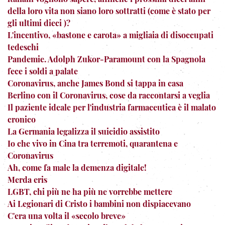
della loro vita non siano loro sottratti (come è stato per
gli ultimi dieci )?
L'incentivo, «bastone e carota» a migliaia di disoccupati
tedeschi
Pandemie. Adolph Zukor-Paramount con la Spagnola
fece i soldi a palate
Coronavirus, anche James Bond si tappa in casa
Berlino con il Coronavirus, cose da raccontarsi a veglia
Il paziente ideale per l'industria farmaceutica è il malato
cronico
La Germania legalizza il suicidio assistito
Io che vivo in Cina tra terremoti, quarantena e
Coronavirus
Ah, come fa male la demenza digitale!
Merda eris
LGBT, chi più ne ha più ne vorrebbe mettere
Ai Legionari di Cristo i bambini non dispiacevano
C'era una volta il «secolo breve»