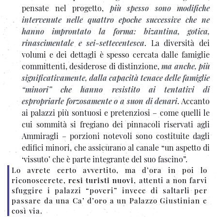
pensate nel progetto,
più spesso sono modifiche
intervenute nelle quattro epoche successive che ne
hanno improntato la forma: bizantina, gotica,
rinascimentale e sei-settecentesca
. La diversità dei
volumi e dei dettagli è spesso cercata dalle famiglie
committenti, desiderose di distinzione,
ma anche, più
significativamente, dalla capacità tenace delle famiglie
“minori” che hanno resistito ai tentativi di
espropriarle forzosamente o a suon di denari
. Accanto
ai palazzi più sontuosi e pretenziosi – come quelli le
cui sommità si fregiano dei pinnacoli riservati agli
Ammiragli – porzioni notevoli sono costituite dagli
edifici minori, che assicurano al canale “un aspetto di
‘vissuto’ che è parte integrante del suo fascino”.
Lo avrete certo avvertito, ma d’ora in poi lo
riconoscerete,
resi turisti nuovi
, attenti a non farvi
sfuggire i palazzi “poveri” invece di saltarli per
passare da una Ca’ d’oro a un Palazzo Giustinian e
così via.