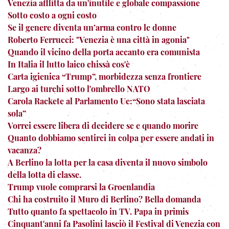
Venezia afflitta da un'inutile e globale compassione
Sotto costo a ogni costo
Se il genere diventa un’arma contro le donne
Roberto Ferrucci: "Venezia è una città in agonia"
Quando il vicino della porta accanto era comunista
In Italia il lutto laico chissà cos'è
Carta igienica “Trump”, morbidezza senza frontiere
Largo ai turchi sotto l'ombrello NATO
Carola Rackete al Parlamento Ue:“Sono stata lasciata
sola”
Vorrei essere libera di decidere se e quando morire
Quanto dobbiamo sentirci in colpa per essere andati in
vacanza?
A Berlino la lotta per la casa diventa il nuovo simbolo
della lotta di classe.
Trump vuole comprarsi la Groenlandia
Chi ha costruito il Muro di Berlino? Bella domanda
Tutto quanto fa spettacolo in TV. Papa in primis
Cinquant'anni fa Pasolini lasciò il Festival di Venezia con