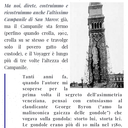
Ma noi, direte, costruimmo e
ricostruimmo anche l’altissimo
Campanile di San Marco
: già,
ma il Campanile sta fermo
(perfino quando crolla, 1902,
crolla su se stesso e travolge
solo il povero gatto del
custode), e il Voyager è lungo
più di tre volte l’altezza del
Campanile.
Tanti anni fa,
quando l’autore mi
scoperse per la
prima volta il segreto dell’asimmetria
veneziana, pensai con entusiasmo al
claudicante George Byron (“amo la
malinconica gaiezza delle gondole”) che
vogava sulla gondola: storto lui, storta lei.
Le gondole erano più di 10 mila nel 1580,