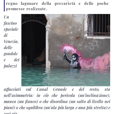
regno lagunare della precarietà e delle poche
promesse realizzate.
U
n
fascino
speciale
di
Venezia,
delle
gondole
e dei
palazzi
affacciati sul Canal Grande e del resto, sta
nell’asimmetria: in ciò che pericola (un’inclinazione),
manca (un fianco) o che disordina (un salto di livello nei
piani) o che squilibra (un’ala più larga e una più stretta) e
così via.