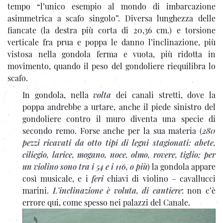
tempo “l’unico esempio al mondo di imbarcazione
asimmetrica a scafo singolo”. Diversa lunghezza delle
fiancate (la destra più corta di 20,36 cm.) e torsione
verticale fra prua e poppa le danno l’inclinazione, più
vistosa nella gondola ferma e vuota, più ridotta in
movimento, quando il peso del gondoliere riequilibra lo
scafo.
In gondola, nella
volta
dei canali stretti, dove la
poppa andrebbe a urtare, anche il piede sinistro del
gondoliere contro il muro diventa una specie di
secondo remo. Forse anche per la sua materia (
280
pezzi ricavati da otto tipi di legni stagionati: abete,
ciliegio, larice, mogano, noce, olmo, rovere, tiglio; per
un violino sono tra i 54 e i 116, o più
) la gondola appare
così musicale, e i
feri
chiavi di violino – cavallucci
marini.
L’inclinazione è voluta, di cantiere
: non c’è
errore qui, come spesso nei palazzi del Canale.