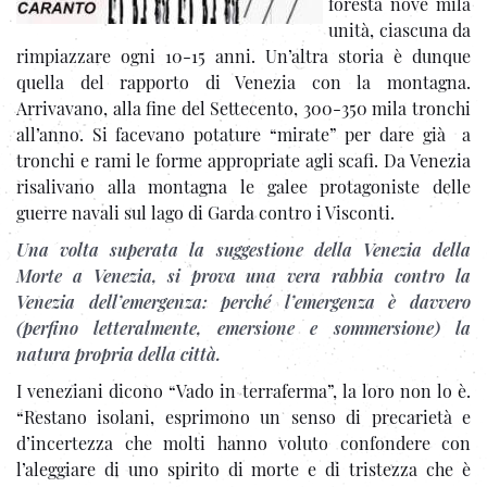
foresta nove mila
unità, ciascuna da
rimpiazzare ogni 10-15 anni. Un’altra storia è dunque
quella del rapporto di Venezia con la montagna.
Arrivavano, alla fine del Settecento, 300-350 mila tronchi
all’anno. Si facevano potature “mirate” per dare già a
tronchi e rami le forme appropriate agli scafi. Da Venezia
risalivano alla montagna le galee protagoniste delle
guerre navali sul lago di Garda contro i Visconti.
Una volta superata la suggestione della Venezia della
Morte a Venezia, si prova una vera rabbia contro la
Venezia dell’emergenza: perché l’emergenza è davvero
(perfino letteralmente, emersione e sommersione) la
natura propria della città.
I veneziani dicono “Vado in terraferma”, la loro non lo è.
“Restano isolani, esprimono un senso di precarietà e
d’incertezza che molti hanno voluto confondere con
l’aleggiare di uno spirito di morte e di tristezza che è