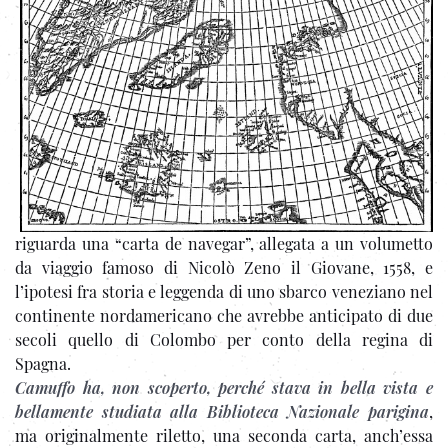
riguarda una “carta de navegar”, allegata a un volumetto
da viaggio famoso di Nicolò Zeno il Giovane, 1558, e
l’ipotesi fra storia e leggenda di uno sbarco veneziano nel
continente nordamericano che avrebbe anticipato di due
secoli quello di Colombo per conto della regina di
Spagna.
Camuffo ha, non scoperto, perché stava in bella vista e
bellamente studiata alla Biblioteca Nazionale parigina
,
ma originalmente riletto, una seconda carta, anch’essa