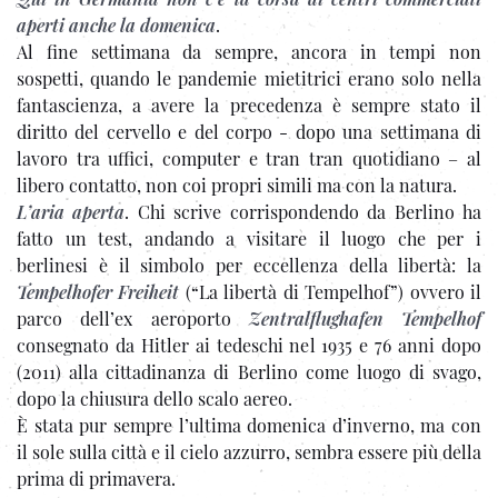
aperti anche la domenica
.
Al fine settimana da sempre, ancora in tempi non
sospetti, quando le pandemie mietitrici erano solo nella
fantascienza, a avere la precedenza è sempre stato il
diritto del cervello e del corpo - dopo una settimana di
lavoro tra uffici, computer e tran tran quotidiano – al
libero contatto, non coi propri simili ma con la natura.
L’aria aperta
. Chi scrive corrispondendo da Berlino ha
fatto un test, andando a visitare il luogo che per i
berlinesi è il simbolo per eccellenza della libertà: la
Tempelhofer Freiheit
(“La libertà di Tempelhof”) ovvero il
parco dell’ex aeroporto
Zentralflughafen Tempelhof
consegnato da Hitler ai tedeschi nel 1935 e 76 anni dopo
(2011) alla cittadinanza di Berlino come luogo di svago,
dopo la chiusura dello scalo aereo.
È stata pur sempre l’ultima domenica d’inverno, ma con
il sole sulla città e il cielo azzurro, sembra essere più della
prima di primavera.