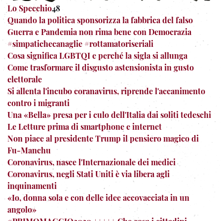
Lo Specchio
48
Quando la politica sponsorizza la fabbrica del falso
Guerra e Pandemia non rima bene con Democrazia
#simpatichecanaglie #rottamatoriseriali
Cosa significa LGBTQI e perché la sigla si allunga
Come trasformare il disgusto astensionista in gusto
elettorale
Si allenta l'incubo coranavirus, riprende l'accanimento
contro i migranti
Una «Bella» presa per i culo dell'Italia dai soliti tedeschi
Le Letture prima di smartphone e internet
Non piace al presidente Trump il pensiero magico di
Fu-Manchu
Coronavirus, nasce l'Internazionale dei medici
Coronavirus, negli Stati Uniti è via libera agli
inquinamenti
«Io, donna sola e con delle idee accovacciata in un
angolo»