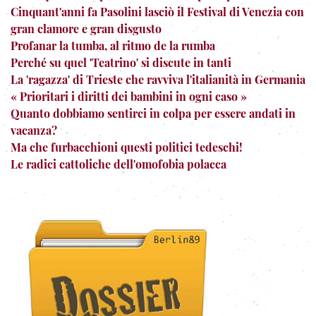
Cinquant'anni fa Pasolini lasciò il Festival di Venezia con
gran clamore e gran disgusto
Profanar la tumba, al ritmo de la rumba
Perché su quel 'Teatrino' si discute in tanti
La 'ragazza' di Trieste che ravviva l'italianità in Germania
« Prioritari i diritti dei bambini in ogni caso »
Quanto dobbiamo sentirci in colpa per essere andati in
vacanza?
Ma che furbacchioni questi politici tedeschi!
Le radici cattoliche dell'omofobia polacca