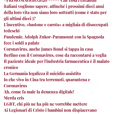
#PRIMOMAGGIO2020 +++++ Che cosa i cittadini
italiani vogliono sapere, affinché i prossimi dieci anni
della loro vita non siano loro sottratti (come è stato per
gli ultimi dieci )?
L'incentivo, «bastone e carota» a migliaia di disoccupati
tedeschi
Pandemie. Adolph Zukor-Paramount con la Spagnola
fece i soldi a palate
Coronavirus, anche James Bond si tappa in casa
Berlino con il Coronavirus, cose da raccontarsi a veglia
Il paziente ideale per l'industria farmaceutica è il malato
cronico
La Germania legalizza il suicidio assistito
Io che vivo in Cina tra terremoti, quarantena e
Coronavirus
Ah, come fa male la demenza digitale!
Merda eris
LGBT, chi più ne ha più ne vorrebbe mettere
Ai Legionari di Cristo i bambini non dispiacevano