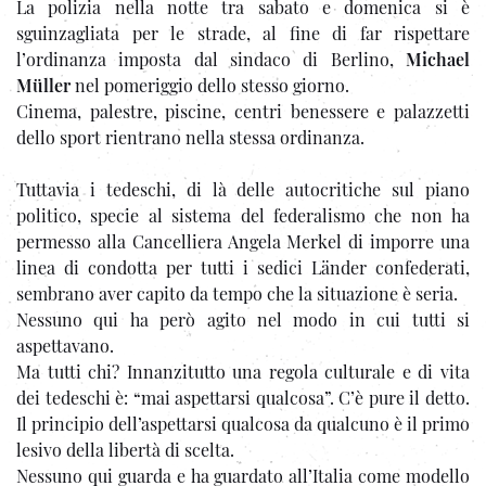
La polizia nella notte tra sabato e domenica si è
sguinzagliata per le strade, al fine di far rispettare
l’ordinanza imposta dal sindaco di Berlino,
Michael
Müller
nel pomeriggio dello stesso giorno.
Cinema, palestre, piscine, centri benessere e palazzetti
dello sport rientrano nella stessa ordinanza.
Tuttavia i tedeschi, di là delle autocritiche sul piano
politico, specie al sistema del federalismo che non ha
permesso alla Cancelliera Angela Merkel di imporre una
linea di condotta per tutti i sedici Länder confederati,
sembrano aver capito da tempo che la situazione è seria.
Nessuno qui ha però agito nel modo in cui tutti si
aspettavano.
Ma tutti chi? Innanzitutto una regola culturale e di vita
dei tedeschi è: “mai aspettarsi qualcosa”. C’è pure il detto.
Il principio dell’aspettarsi qualcosa da qualcuno è il primo
lesivo della libertà di scelta.
Nessuno qui guarda e ha guardato all’Italia come modello