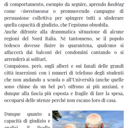
di comportamento, esempio da seguire, aprendo
hashtag
come
#iorestoacasa
o promuovendo campagne di
persuasione collettiva per spingere tutti a sfoderare
quella capacità di giudizio, che l’egoismo obnubila.
Anche difronte alla drammatica situazione di alcune
regioni del Nord Italia. Né tantomeno, se il popolo
tedesco dovesse finire in quarantena, qualcuno si
affaccerà dai balconi dei condomini cantando o si
arrenderà ai solitari.
Compaiono, però, sugli alberi e sui fanali delle grandi
città inserzioni con i numeri di telefono degli studenti
che non andando a scuola o all’Università (anche quelle
sono chiuse da un bel po’) offrono ai più anziani, e
dunque alla fascia più esposta e fragile di fare la spesa,
occuparsi delle utenze perché non escano loro di casa.
Dunque quanto a
capacità di giudizio e
analisi, il livello