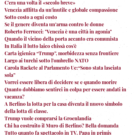
C'era una volta il «secolo breve»
Venezia afflitta da un'inutile e globale compassione
Sotto costo a ogni costo
Se il genere diventa un’arma contro le donne
Roberto Ferrucci: "Venezia è una città in agonia"
Quando il vicino della porta accanto era comunista
In Italia il lutto laico chissà cos'è
Carta igienica “Trump”, morbidezza senza frontiere
Largo ai turchi sotto l'ombrello NATO
Carola Rackete al Parlamento Ue:“Sono stata lasciata
sola”
Vorrei essere libera di decidere se e quando morire
Quanto dobbiamo sentirci in colpa per essere andati in
vacanza?
A Berlino la lotta per la casa diventa il nuovo simbolo
della lotta di classe.
Trump vuole comprarsi la Groenlandia
Chi ha costruito il Muro di Berlino? Bella domanda
Tutto quanto fa spettacolo in TV. Papa in primis