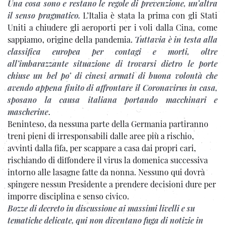
Una cosa sono e restano le regole di prevenzione, un’altra
il senso pragmatico.
L’Italia è stata la prima con gli Stati
Uniti a chiudere gli aeroporti per i voli dalla Cina, come
sappiamo, origine della pandemia.
Tuttavia è in testa alla
classifica europea per contagi e morti, oltre
all’imbarazzante situazione di trovarsi dietro le porte
chiuse un bel po’ di cinesi armati di buona volontà che
avendo appena finito di affrontare il Coronavirus in casa,
sposano la causa italiana portando macchinari e
mascherine
.
Beninteso, da nessuna parte della Germania partiranno
treni pieni di irresponsabili dalle aree più a rischio,
avvinti dalla fifa, per scappare a casa dai propri cari,
rischiando di diffondere il virus la domenica successiva
intorno alle lasagne fatte da nonna. Nessuno qui dovrà
spingere nessun Presidente a prendere decisioni dure per
imporre disciplina e senso civico.
Bozze di decreto in discussione ai massimi livelli e su
tematiche delicate, qui non diventano fuga di notizie in