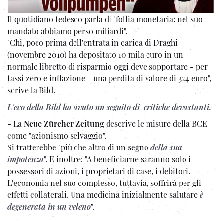
Il quotidiano tedesco parla di "follia monetaria: nel suo
mandato abbiamo perso miliardi".
"Chi, poco prima dell'entrata in carica di Draghi
(novembre 2010) ha depositato 10 mila euro in un
normale libretto di risparmio oggi deve sopportare - per
tassi zero e inflazione - una perdita di valore di 324 euro",
scrive la Bild.
L'eco della Bild ha avuto un seguito di critiche devastanti.
- La
Neue Zürcher Zeitung
descrive le misure della BCE
come "azionismo selvaggio".
Si tratterebbe "più che altro di un segno
della sua
impotenza
". E inoltre: "A beneficiarne saranno solo i
possessori di azioni, i proprietari di case, i debitori.
L'economia nel suo complesso, tuttavia, soffrirà per gli
effetti collaterali. Una medicina inizialmente salutare
è
degenerata in un veleno
".