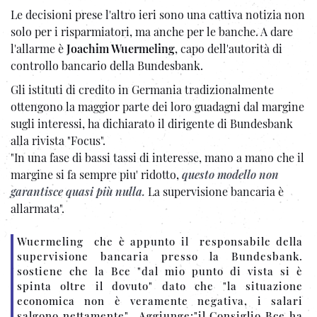
Le decisioni prese l'altro ieri sono una cattiva notizia non
solo per i risparmiatori, ma anche per le banche. A dare
l'allarme è
Joachim Wuermeling
, capo dell'autorità di
controllo bancario della Bundesbank.
Gli istituti di credito in Germania tradizionalmente
ottengono la maggior parte dei loro guadagni dal margine
sugli interessi, ha dichiarato il dirigente di Bundesbank
alla rivista "Focus".
"In una fase di bassi tassi di interesse, mano a mano che il
margine si fa sempre piu' ridotto,
questo modello non
garantisce quasi più nulla.
La supervisione bancaria è
allarmata".
Wuermeling che è appunto il responsabile della
supervisione bancaria presso la Bundesbank.
sostiene che la Bce "dal mio punto di vista si è
spinta oltre il dovuto" dato che "la situazione
economica non è veramente negativa, i salari
salgono nettamente". Aggiunge:"il Consiglio Bce ha