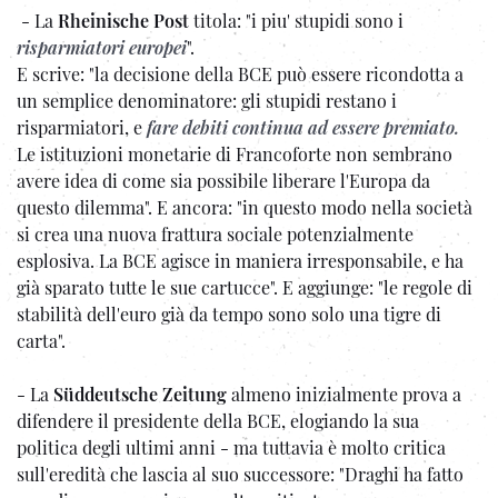
- La
Rheinische Post
titola: "i piu' stupidi sono i
risparmiatori europei
".
E scrive: "la decisione della BCE può essere ricondotta a
un semplice denominatore: gli stupidi restano i
risparmiatori, e
fare debiti continua ad essere premiato.
Le istituzioni monetarie di Francoforte non sembrano
avere idea di come sia possibile liberare l'Europa da
questo dilemma". E ancora: "in questo modo nella società
si crea una nuova frattura sociale potenzialmente
esplosiva. La BCE agisce in maniera irresponsabile, e ha
già sparato tutte le sue cartucce". E aggiunge: "le regole di
stabilità dell'euro già da tempo sono solo una tigre di
carta".
- La
Süddeutsche Zeitung
almeno inizialmente prova a
difendere il presidente della BCE, elogiando la sua
politica degli ultimi anni - ma tuttavia è molto critica
sull'eredità che lascia al suo successore: "Draghi ha fatto