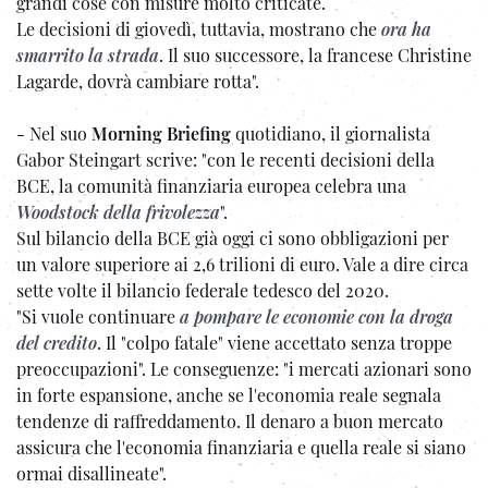
grandi cose con misure molto criticate.
Le decisioni di giovedì, tuttavia, mostrano che
ora ha
smarrito la strada
. Il suo successore, la francese Christine
Lagarde, dovrà cambiare rotta".
- Nel suo
Morning Briefing
quotidiano, il giornalista
Gabor Steingart scrive: "con le recenti decisioni della
BCE, la comunità finanziaria europea celebra una
Woodstock della frivolezza
".
Sul bilancio della BCE già oggi ci sono obbligazioni per
un valore superiore ai 2,6 trilioni di euro. Vale a dire circa
sette volte il bilancio federale tedesco del 2020.
"Si vuole continuare
a pompare le economie con la droga
del credito
. Il "colpo fatale" viene accettato senza troppe
preoccupazioni". Le conseguenze: "i mercati azionari sono
in forte espansione, anche se l'economia reale segnala
tendenze di raffreddamento. Il denaro a buon mercato
assicura che l'economia finanziaria e quella reale si siano
ormai disallineate".