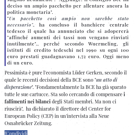
deciso un ampio pacchetto per allentare ancora la
politica monetaria".
"
Un pacchetto così ampio non sarebbe stato
necessario"
, ha concluso il banchiere centrale
tedesco il quale ha annunciato che si adopererà
"affinché aumenti dei tassi non vengano rinviati
inutilmente"., perché secondo Wuermeling, gli
istituti di credito tedeschi nel 1990 su ogni 100
euro prestati guadagnavano 1,72 euro. Oggi meno
di un euro.
Pessimista è pure l'economista Lüder Gerken, secondo il
quale le recenti decisioni della BCE sono "
un atto di
disperazione
". "Fondamentalmente la BCE ha già sparato
tutte le sue cartucce. Sta solo cercando di compensare
i
fallimenti nei bilanci
degli Stati membri. Ma non ci
riuscirà", ha dichiarato il direttore del Center for
European Policy (CEP) in un'intervista alla Neue
Osnabrücker Zeitung.
f
Condividi