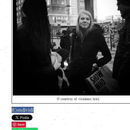
© courtesy of Graziano Arici
f
Condividi
Save