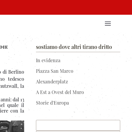
sostiamo dove altri tirano dritto
die
In evidenza
Piazza San Marco
o di Berlino
rno tedesco
Alexanderplatz
hutzwall, la
A Est a Ovest del Muro
anni: dal 13
Storie d'Europa
el quale il
iere con la