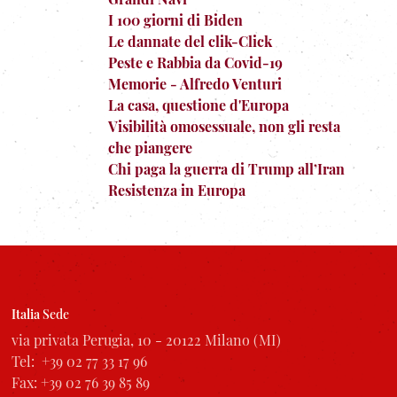
I 100 giorni di Biden
Le dannate del clik-Click
Peste e Rabbia da Covid-19
Memorie - Alfredo Venturi
La casa, questione d'Europa
Visibilità omosessuale, non gli resta
che piangere
Chi paga la guerra di Trump all’Iran
Resistenza in Europa
Italia
Sede
via privata Perugia, 10 - 20122 Milano (MI)
Tel: +39 02 77 33 17 96
Fax: +39 02 76 39 85 89