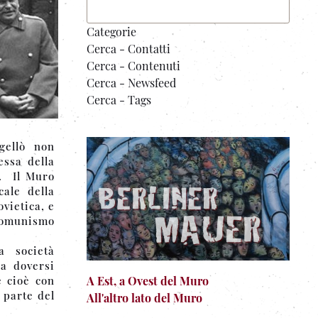
Categorie
Cerca - Contatti
Cerca - Contenuti
Cerca - Newsfeed
Cerca - Tags
gellò non
essa della
. Il Muro
cale della
ovietica, e
comunismo
a società
 a doversi
A Est, a Ovest del Muro
e cioè con
 parte del
All'altro lato del Muro