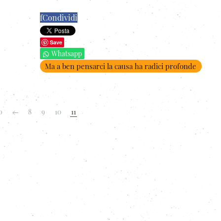
f
Condividi
Save
Whatsapp
Ma a ben pensarci la causa ha radici profonde
o
8
9
10
11