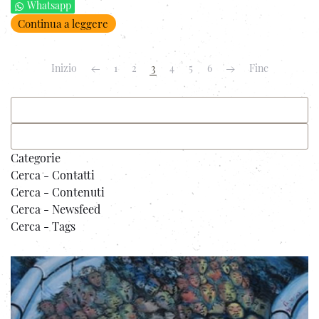
Whatsapp
Continua a leggere
Inizio
1
2
3
4
5
6
Fine
Categorie
Cerca - Contatti
Cerca - Contenuti
Cerca - Newsfeed
Cerca - Tags