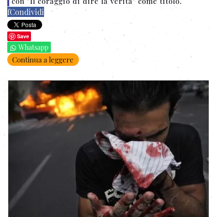
con "Il coraggio di dire la verità" come titolo.
f
Condividi
Save
Whatsapp
Continua a leggere