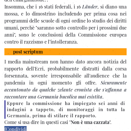
Insomma, che i 16 stati federali, i 16
Länder
, si diano una
mossa, e lo dimostrino includendo per prima cosa nei
programmi delle scuole di ogni ordine lo studio dei diritti
umani, perchè "saranno sotto controllo per i prossimi due
anni", sono le conclusioni della Commissione europea
contro il razzismo e l’intolleranza.
post scriptum
I media mainstream non hanno dato ancora notizia del
rapporto dell'Ecri, probabilmente distratti dalla corsa
forsennata, sovente irresponsabile all'audience che la
pandemia in ogni momento gli offre.
Sicuramente
accantonato da qualche zelante cronista che s'affanna a
raccontare una Germania bucolica mai esistita
.
Eppure la commissione ha impiegato sei anni di
indagini a tappeto, di monitoraggi in tutta la
Germania, prima di stilare il rapporto.
Come si usa dire in questi casi "
Non è una cazzata
".
f
Condividi