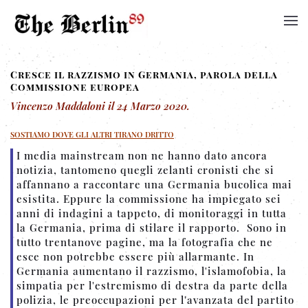
Cresce il razzismo in Germania, parola della
Commissione europea
Vincenzo Maddaloni
il
24 Marzo 2020
.
SOSTIAMO DOVE GLI ALTRI TIRANO DRITTO
I media mainstream non ne hanno dato ancora
notizia, tantomeno quegli zelanti cronisti che si
affannano a raccontare una Germania bucolica mai
esistita. Eppure la commissione ha impiegato sei
anni di indagini a tappeto, di monitoraggi in tutta
la Germania, prima di stilare il rapporto. Sono in
tutto trentanove pagine, ma la fotografia che ne
esce non potrebbe essere più allarmante. In
Germania aumentano il razzismo, l'islamofobia, la
simpatia per l'estremismo di destra da parte della
polizia, le preoccupazioni per l'avanzata del partito