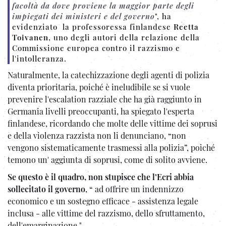
facoltà da dove proviene la maggior parte degli
impiegati dei ministeri e del governo
", ha
evidenziato la professoressa finlandese
Reetta
Toivanen
, uno degli autori della relazione della
Commissione europea contro il razzismo e
l'intolleranza.
Naturalmente, la catechizzazione degli agenti di polizia
diventa prioritaria, poiché è ineludibile se si vuole
prevenire l'escalation razziale che ha già raggiunto in
Germania livelli preoccupanti, ha spiegato l'esperta
finlandese, ricordando che molte delle vittime dei soprusi
e della violenza razzista non li denunciano, “non
vengono sistematicamente trasmessi alla polizia”, poiché
temono un' aggiunta di soprusi, come di solito avviene.
Se questo è il quadro, non stupisce che l’Ecri abbia
sollecitato il governo
, “ ad offrire un indennizzo
economico e un sostegno efficace - assistenza legale
inclusa - alle vittime del razzismo, dello sfruttamento,
dell'emarginazione.".