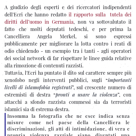
A giudizio degli esperti e dei ricercatori indipendenti
dell'Ecri che hanno redatto
il rapporto sulla tutela dei
diritti dell’uomo in Germania
, non va sottovalutato il
fatto che molti deputati tedeschi, e per prima la
Cancelliera Angela Merkel, si sono espressi
pubblicamente per migliorare la lotta contro i reati di
odio chiedendo - un esempio tra i tanti - agli operatori
dei social network di far rispettare le linee guida relative
alla rimozione di contenuti razzisti.
Tuttavia, l'Ecri ha puntato il dito sul carattere sempre più
xenofobo negli interventi pubblici, sugli “
importanti
livelli di islamofobia registrati
”, sul crescente numero di
estremisti di destra “
pronti a usare la violenza
”, con
attacchi a sfondo razzista commessi sia da terroristi
islamici sia di estrema destra.
Insomma la fotografia che ne esce indica senza
misure come nel paese della Cancelliera le
discriminazioni, gli atti di intimidazione, di vera e
propria violenza razziale siano diventati una