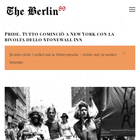
Pride. Tutto cominciò a New York con la
rivolta dello Stonewall Inn
×
{fa-info-circle } Artikel nur in Muttersprache - Article only in mother
language.