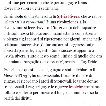
continue persecuzioni che le persone gay e trans
dovevano subire ogni settimana.
Un
simbolo
di questa rivolta fu
Sylvia Rivera
, che avrebbe
urlato “
It’s a revolution”
(è una rivoluzione). E la
rivoluzione si fece davvero. L’intervento delle squadre
anti sommossa bloccarono i manifestanti con estrema
violenza e gli scontri si ripeterono per giorni, anche nelle
settimane successive. Ci furono arresti,
aggressioni
e
abusi
da parte degli agenti. Come successe appunto a
Sylvia Rivera. Tutto questo segnò l’inizio di quello che ora
chiamiamo “orgoglio omosessuale”, ovvero il Gay Pride.
Proprio per questi episodi, giugno è stato dichiarato
il
Mese dell’Orgoglio omosessuale
. Durante il mese di
giugno, si ricordano i Moti di Stonewall, le tante donne
transessuali, i ragazzi gay e le ragazze
lesbiche
che hanno
lottato e sofferto per iniziare il lungo cammino verso la
parità dai diritti.