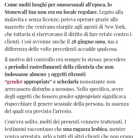
Come molti luoghi per omosessuali all’epoca, lo
Stonewall Inn non era un locale regolare.
Legato alla
malavita e senza licenze, poteva operare grazie alle
mazzette che venivano elargite agli agenti di New York,
che tuttavia si riservavano il diritto di fare retate contro i
clienti. Così avvenne anche il
28 giugno 1969
, ma a
differenza delle volte precedenti accadde qualcosa.
Il motivo del controllo era sempre lo stesso: procedere
a
periodici rastrellamenti della clientela che non
indossasse
almeno 3 oggetti ritenuti
“
gender
appropriate” e schedarla
nonostante non
arrecassero disturbo a nessuno. Nello specifico, avere
degli oggetti che fossero
gender appropriate
significava
rispecchiare il genere sessuale della persona, in assenza
dei quali era previsto l’arresto.
Com’era solito, molti dei presenti vennero trattenuti. I
testimoni raccontano che
una ragazza lesbica
, mentre
veniva arrestata, urlò a tutti gli altri clienti che non erano