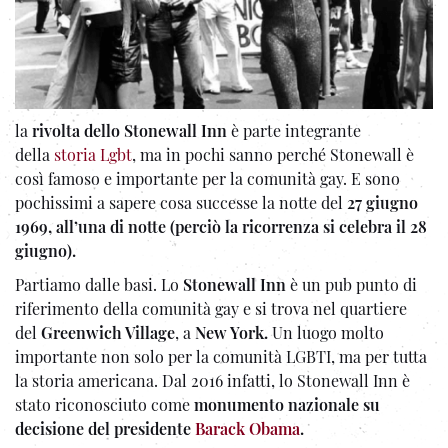
la
rivolta dello Stonewall Inn
è parte integrante
della
storia Lgbt
, ma in pochi sanno perché Stonewall è
così famoso e importante per la comunità gay. E sono
pochissimi a sapere cosa successe la notte del
27 giugno
1969, all’una di notte (perciò la ricorrenza si celebra il 28
giugno).
Partiamo dalle basi. Lo
Stonewall Inn
è un pub punto di
riferimento della comunità gay e si trova nel quartiere
del
Greenwich Village
, a
New York.
Un luogo molto
importante non solo per la comunità LGBTI, ma per tutta
la storia americana. Dal 2016 infatti, lo Stonewall Inn è
stato riconosciuto come
monumento nazionale su
decisione del presidente
Barack Obama
.