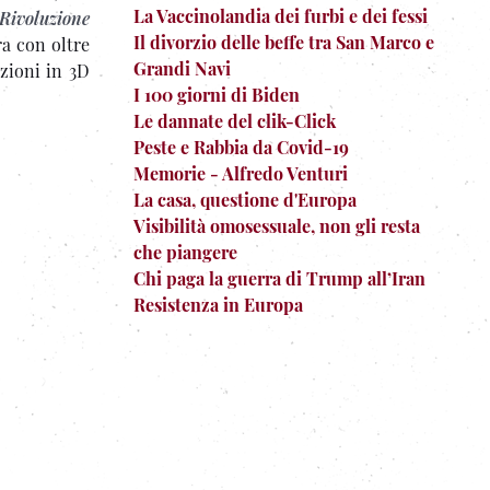
La Vaccinolandia dei furbi e dei fessi
Rivoluzione
Il divorzio delle beffe tra San Marco e
a con oltre
Grandi Navi
ezioni in 3D
I 100 giorni di Biden
Le dannate del clik-Click
Peste e Rabbia da Covid-19
Memorie - Alfredo Venturi
La casa, questione d'Europa
Visibilità omosessuale, non gli resta
che piangere
Chi paga la guerra di Trump all’Iran
Resistenza in Europa