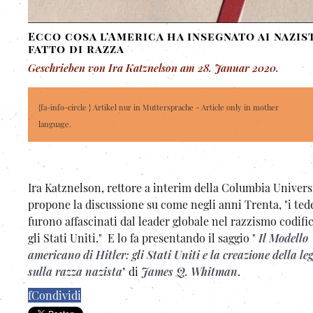
Ecco cosa l'America ha insegnato ai nazist
fatto di razza
Geschrieben von Ira Katznelson am
28. Januar 2020
.
{fa-info-circle } Artikel nur in Muttersprache - Article only in mother
language.
Ira Katznelson, rettore a interim della Columbia Univer
propone la discussione su come negli anni Trenta, "i ted
furono affascinati dal leader globale nel razzismo codific
gli Stati Uniti." E lo fa presentando il saggio "
Il Modello
americano di Hitler: gli Stati Uniti e la creazione della le
sulla razza nazista
" di
James Q. Whitman
.
f
Condividi