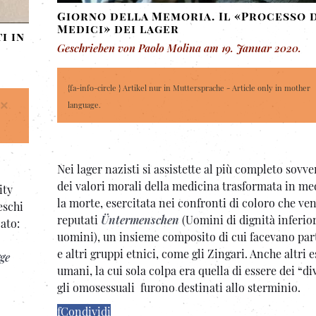
Giorno della Memoria. Il «Processo 
Medici» dei lager
i in
Geschrieben von Paolo Molina am
19. Januar 2020
.
{fa-info-circle } Artikel nur in Muttersprache - Article only in mother
×
language.
Nei lager nazisti si assistette al più completo sovv
dei valori morali della medicina trasformata in me
sity
la morte, esercitata nei confronti di coloro che ve
eschi
reputati
Üntermenschen
(Uomini di dignità inferior
ato:
uomini), un insieme composito di cui facevano part
e altri gruppi etnici, come gli Zingari. Anche altri e
gge
umani, la cui sola colpa era quella di essere dei “di
gli omosessuali furono destinati allo sterminio.
f
Condividi