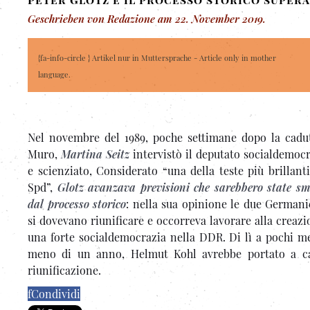
Geschrieben von Redazione am
22. November 2019
.
{fa-info-circle } Artikel nur in Muttersprache - Article only in mother
language.
Nel novembre del 1989, poche settimane dopo la cadu
Muro,
Martina Seitz
intervistò il deputato socialdemocr
e scienziato, Considerato “una della teste più brillanti
Spd”,
Glotz avanzava previsioni che sarebbero state sm
dal processo storico
: nella sua opinione le due German
si dovevano riunificare e occorreva lavorare alla creazi
una forte socialdemocrazia nella DDR. Di lì a pochi me
meno di un anno, Helmut Kohl avrebbe portato a ca
riunificazione.
f
Condividi