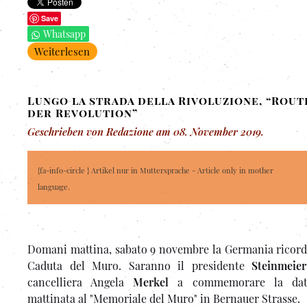
Save
Whatsapp
Weiterlesen
Lungo la strada della Rivoluzione, “Rout
der Revolution”
Geschrieben von Redazione am
08. November 2019
.
{fa-info-circle } Artikel nur in Muttersprache - Article only in mother
language.
Domani mattina, sabato 9 novembre la Germania ricord
Caduta del Muro. Saranno il presidente
Steinmeier
cancelliera Angela
Merkel
a commemorare la dat
mattinata al "Memoriale del Muro" in Bernauer Strasse.