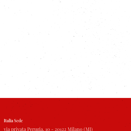
Italia
Sede
via privata Perugia, 10 - 20122 Milano (MI)