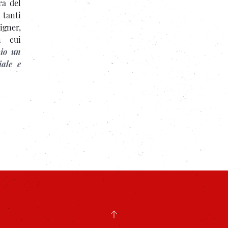
ra del
 tanti
igner,
n cui
nio un
iale e