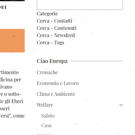
dei
Categorie
Cerca - Contatti
Cerca - Contenuti
Cerca - Newsfeed
×
Cerca - Tags
Ciao Europa
Cronache
ertimento
dicina per
Economia e Lavoro
nivano
Clima e Ambiente
e o sotto-
e gli Ebrei
Welfare
sseri
Salute
versi”, come
Casa