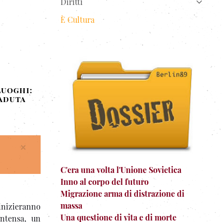
Diritti
È Cultura
luoghi:
caduta
×
C'era una volta l'Unione Sovietica
Inno al corpo del futuro
Migrazione arma di distrazione di
massa
inizieranno
Una questione di vita e di morte
intensa, un