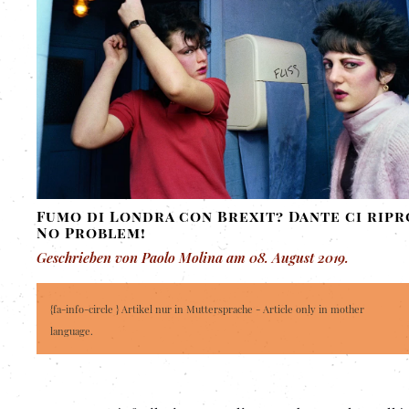
Fumo di Londra con Brexit? Dante ci ripr
No Problem!
Geschrieben von Paolo Molina am
08. August 2019
.
{fa-info-circle } Artikel nur in Muttersprache - Article only in mother
language.