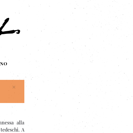
ono
×
nnessa alla
 tedeschi. A