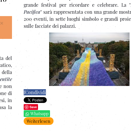
grande festival per ricordare e celebrare. La "
Pacifica
" sarà rappresentata con una grande mostr
200 eventi, in sette luoghi simbolo e grandi proi
×
sulle facciate dei palazzi.
ta del
atico,
 della
entite
ie non
f
Condividi
one di
si, in
sa la
Save
Whatsapp
Weiterlesen