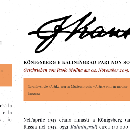
e
Königsberg e Kaliningrad pari non s
Geschrieben von Paolo Molina am
04. November 2019
.
×
{fa-info-circle } Artikel nur in Muttersprache - Article only in mother
language.
erà la
e la
a, in
Nell'aprile 1945 erano rimasti a
Königsberg
(a
Russia nel 1945, oggi
Kaliningrad
) circa 150.000