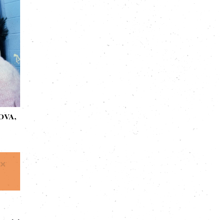
ova,
×