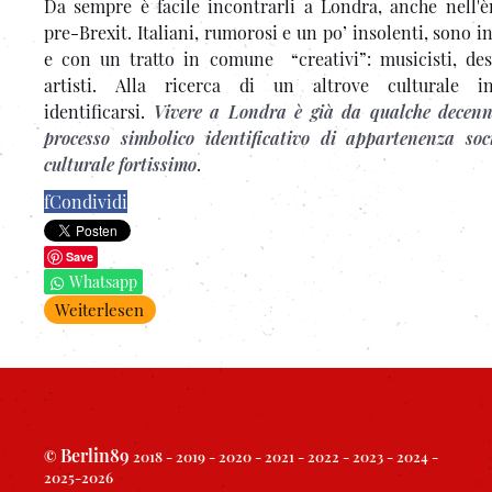
Da sempre è facile incontrarli a Londra, anche nell'è
pre-Brexit. Italiani, rumorosi e un po’ insolenti, sono in
e con un tratto in comune “creativi”: musicisti, des
artisti. Alla ricerca di un altrove culturale i
identificarsi.
Vivere a Londra è già da qualche decen
processo simbolico identificativo di appartenenza soc
culturale fortissimo
.
f
Condividi
Save
Whatsapp
Weiterlesen
Berlin89
©
2018 - 2019 - 2020 - 2021 - 2022 - 2023 - 2024 -
2025-2026