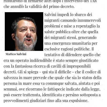
rifiutarono di firmarne altri dopo l’intervento del TAR
che annullò la validità del primo decreto.
Salvini impedì lo sbarco dei
migranti causando innumerevoli
problemi e mise a repentaglio la
salute pubblica oltre che quella
dei migranti stessi, generando
una emergenza umanitaria per
esclusive ragioni politiche. Il
Matteo Salvini
tentativo di difendere quello che
era un operato indifendibile è stato sempre giustificato
con la fantasiosa ricerca di cavilli di improponibili
decreti. Gli si spiega – qui sta il difficile - che il codice di
salvezza in mare prevede che quale che sia lo status della
persona in mare essa va comunque salvata, aiutata e poi
semmai, ove ricorrano le fattispecie indicate dalla legge,
può essere trattenuta, identificata e persino sottoposta a
provvedimenti giudiziari fino alla sua espulsione.