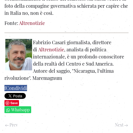
foto della compagine governativa schierata per capire che
in Italia no, non è così.
Fonte:
Altrenotizie
Fabrizio Casari giornalista, direttore
di
Altrenotizie
, analista di politica
internazionale, è un profondo conoscitore
della realtà del Centro e Sud America.
Autore del saggio, "Nicaragua, l'ultima
rivoluzione". Maremagnum
f
Condividi
Save
Whatsapp
Prev
Next