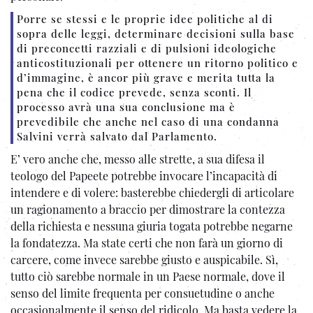
Porre se stessi e le proprie idee politiche al di
sopra delle leggi, determinare decisioni sulla base
di preconcetti razziali e di pulsioni ideologiche
anticostituzionali per ottenere un ritorno politico e
d’immagine, è ancor più grave e merita tutta la
pena che il codice prevede, senza sconti. Il
processo avrà una sua conclusione ma è
prevedibile che anche nel caso di una condanna
Salvini verrà salvato dal Parlamento.
E’ vero anche che, messo alle strette, a sua difesa il
teologo del Papeete potrebbe invocare l’incapacità di
intendere e di volere: basterebbe chiedergli di articolare
un ragionamento a braccio per dimostrare la contezza
della richiesta e nessuna giuria togata potrebbe negarne
la fondatezza. Ma state certi che non farà un giorno di
carcere, come invece sarebbe giusto e auspicabile. Sì,
tutto ciò sarebbe normale in un Paese normale, dove il
senso del limite frequenta per consuetudine o anche
occasionalmente il senso del ridicolo. Ma basta vedere la