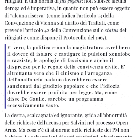
rifugiati. È una norma di
jus cogens
: non subisce alcuna
deroga ed è imperativa, in quanto non può essere oggetto
di “alcuna riserva” (come indica l’articolo 53 della
Convenzione di Vienna sul diritto dei Trattati, come
prevede l’articolo 42 della Convenzione sullo
status
dei
rifugiati e come dispone il Protocollo del 1967).
E’ vero, la politica e non la magistratura avrebbero
il dovere di isolare e castigare le pulsioni xenofobe
e razziste, le apologie di fascismo e anche il
disprezzo per le regole della convivenza civile. E’
altrettanto vero che il cinismo e l’arroganza
dell’analfabeta padano dovrebbero essere
sanzionati dal giudizio popolare e che l’idiozia
dovrebbe essere proibita per legge. Ma, come
disse De Gaulle, sarebbe un programma
eccessivamente vasto.
La destra, scalcagnata ed ignorante, grida all’abnormità
delle richieste dell’accusa per Salvini nel processo Open
Arms. Ma cosa c’è di abnorme nelle richieste dei PM non