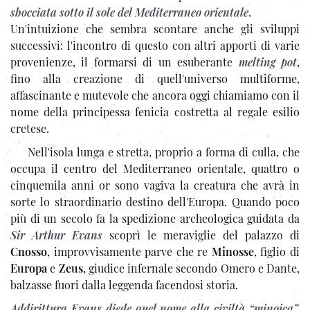
sbocciata sotto il sole del Mediterraneo orientale
.
Un'intuizione che sembra scontare anche gli sviluppi
successivi: l'incontro di questo con altri apporti di varie
provenienze, il formarsi di un esuberante
melting pot
,
fino alla creazione di quell'universo multiforme,
affascinante e mutevole che ancora oggi chiamiamo con il
nome della principessa fenicia costretta al regale esilio
cretese.
Nell'isola lunga e stretta, proprio a forma di culla, che
occupa il centro del Mediterraneo orientale, quattro o
cinquemila anni or sono vagiva la creatura che avrà in
sorte lo straordinario destino dell'Europa. Quando poco
più di un secolo fa la spedizione archeologica guidata da
Sir Arthur Evans
scoprì le meraviglie del palazzo di
Cnosso
, improvvisamente parve che re
Minosse
, figlio di
Europa
e
Zeus
, giudice infernale secondo Omero e Dante,
balzasse fuori dalla leggenda facendosi storia.
Addirittura Evans diede quel nome alla civiltà “minoica”,