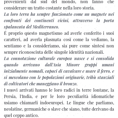
provenienti dal sud del mondo, non fanno che
considerare un tratto costante nella loro storia.
La loro terra ha sempre funzionato come un magnete nei
confronti dei continenti vicini, attraverso la porta
spalancata del Mediterraneo.
É proprio questo magnetismo ad averle conferito i suoi
caratteri, ad averla plasmata così come la vediamo, la
sentiamo e la consideriamo, sia pure come sintesi non
sempre riconosciuta delle singole identità nazionali.
La connotazione culturale europea nasce e si consolida
quando arrivano dall'Asia Minore gruppi umani
inizialmente nomadi, capaci di cavalcare e usare il ferro, e
si mescolano con le popolazioni originarie, tribù stanziali
di coltivatori che maneggiano il bronzo
.
I nuovi arrivati hanno le loro radici in terre lontane, la
Persia, l'India, e per le loro peculiarità idiomatiche
usiamo chiamarli indoeuropei. Le lingue che parliamo,
neolatine, germaniche o slave che siano, tutte derivano da
quel ceppo antico.