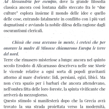
Ad Alessandria per esempio
, dove la grande filosofia
classica ancora così lontana dallo steccato fra le “due
culture” esplora insieme il mondo delle idee e quello
delle cose, entrando fatalmente in conflitto con i più vari
dogmatismi e avviando la nobile difesa della ragione dagli
oscurantismi clericali.
Chissà che cosa avevano in mente, i cretesi che per
onorare la madre di Minosse chiamarono Europa le terre
del nord.
Terre che rimasero misteriose a lungo: ancora nel quinto
secolo Erodoto di Alicarnasso descriveva nelle sue
Storie
le vicende relative a ogni sorta di popoli gravitanti
attorno al mare d'oriente: lidi, persiani, egizi, libici. Ma
non c'era spazio per i barbari che ancora attendevano,
nell'ombra fitta delle loro foreste, la spinta vivificante che
arriverà da mezzogiorno.
Questo stimolo si manifesterà dopo che la Grecia avrà
trovato la sua strada proiettata verso la modernità,