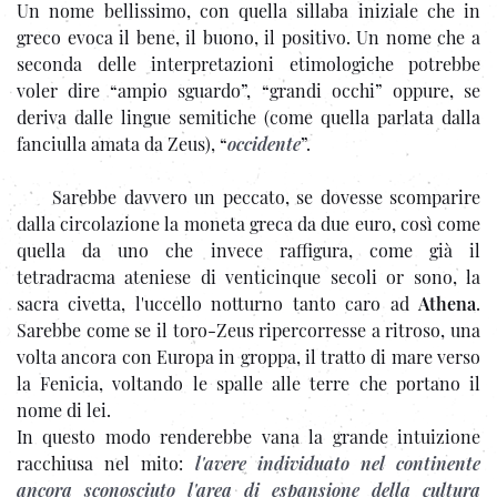
Un nome bellissimo, con quella sillaba iniziale che in
greco evoca il bene, il buono, il positivo. Un nome che a
seconda delle interpretazioni etimologiche potrebbe
voler dire “ampio sguardo”, “grandi occhi” oppure, se
deriva dalle lingue semitiche (come quella parlata dalla
fanciulla amata da Zeus), “
occidente
”.
Sarebbe davvero un peccato, se dovesse scomparire
dalla circolazione la moneta greca da due euro, così come
quella da uno che invece raffigura, come già il
tetradracma ateniese di venticinque secoli or sono, la
sacra civetta, l'uccello notturno tanto caro ad
Athena
.
Sarebbe come se il toro-Zeus ripercorresse a ritroso, una
volta ancora con Europa in groppa, il tratto di mare verso
la Fenicia, voltando le spalle alle terre che portano il
nome di lei.
In questo modo renderebbe vana la grande intuizione
racchiusa nel mito:
l'avere individuato nel continente
ancora sconosciuto l'area di espansione della cultura