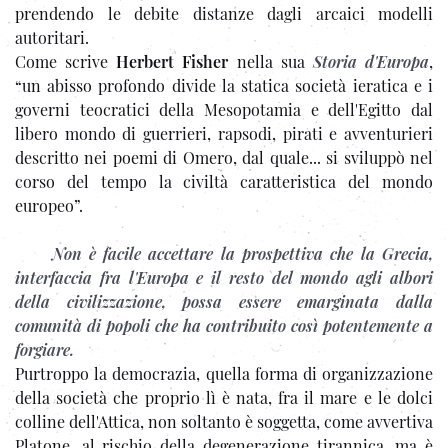
prendendo le debite distanze dagli arcaici modelli
autoritari.
Come scrive
Herbert Fisher
nella sua
Storia d'Europa
,
“un abisso profondo divide la statica società ieratica e i
governi teocratici della Mesopotamia e dell'Egitto dal
libero mondo di guerrieri, rapsodi, pirati e avventurieri
descritto nei poemi di Omero, dal quale... si sviluppò nel
corso del tempo la civiltà caratteristica del mondo
europeo”.
Non è facile accettare la prospettiva che la Grecia,
interfaccia fra l'Europa e il resto del mondo agli albori
della civilizzazione, possa essere emarginata dalla
comunità di popoli che ha contribuito così potentemente a
forgiare.
Purtroppo la democrazia, quella forma di organizzazione
della società che proprio lì è nata, fra il mare e le dolci
colline dell'Attica, non soltanto è soggetta, come avvertiva
Platone, al rischio della degenerazione tirannica, ma è