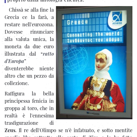
Chissà se alla fine la
Grecia ce la farà, a
restare nell'eurozona.
Dovesse rinunciare
alla valuta unica, la
moneta da due euro
illustrata dal “
ratto
d'Europa
”
diventerebbe niente
altro che un pezzo da
collezione.
Raffigura la bella
principessa fenicia in
groppa al toro, che in
realtà è l'ennesima
trasfigurazione di
Zeus
. Il re dell'Olimpo se n'è infatuato, e sotto mentite