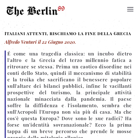
Italiani attenti, rischiamo la fine della Grecia
Alfredo Venturi
il
22 Giugno 2020
.
É come una tragedia classica: un incubo dietro
l'altro e la Grecia del terzo millennio fatica a
ritrovare se stessa. Prima un caotico disordine nei
conti dello Stato, quindi il meccanismo di stabilità
e la troika che sacrificano il benessere popolare
sull'altare dei bilanci pubblici, infine le vacillanti
prospettive del turismo, la principale attività
nazionale minacciata dalla pandemia. Il paese
soffre la diffidenza e l'isolamento, sembra che
sull'Acropoli l'Europa non sia più di casa. Ma che
cos'è questa Europa? Dove sono le sue radici? Ha
forse un'identità sovranazionale? Ecco la prima
tappa di un breve percorso che prende le mosse
proprio dalla mitologia ellenica.