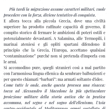
Più tardi la migrazione assume caratteri militari, vuole
procedere con la forza, diviene tentativo di conquista
.
E allora tocca alla piccola Grecia, dove una civiltà
superiore ha prodotto raffinate capacità di governo, il
compito storico di fermare le ambizioni di poteri ostili e
potenzialmente devastanti. A Salamina, alle Termopili, i
marinai ateniesi e gli opliti spartani difendono il
principio che la Grecia, l'Europa, accettano qualsiasi
“contaminazione” purché non si pretenda d'imporla con
le armi.
Si accomodino pure, quegli stranieri così a mal partito
con l'armoniosa lingua ellenica da sembrare balbuzienti e
per questo chiamati “barbari”: ma armati soltanto d'idee.
Come tutte le onde, anche questa provoca una risacca:
tocca ad Alessandro il Macedone la più spettacolare
proiezione militare della storia antica che in pratica
accomuna, nel segno e nel sogno dell'ellenismo, l'Asia
centro-occidentale al Mediterraneo ormai costellato di