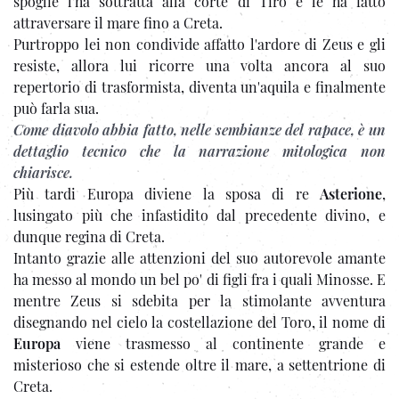
spoglie l'ha sottratta alla corte di Tiro e le ha fatto
attraversare il mare fino a Creta.
Purtroppo lei non condivide affatto l'ardore di Zeus e gli
resiste, allora lui ricorre una volta ancora al suo
repertorio di trasformista, diventa un'aquila e finalmente
può farla sua.
Come diavolo abbia fatto, nelle sembianze del rapace, è un
dettaglio tecnico che la narrazione mitologica non
chiarisce.
Più tardi Europa diviene la sposa di re
Asterione
,
lusingato più che infastidito dal precedente divino, e
dunque regina di Creta.
Intanto grazie alle attenzioni del suo autorevole amante
ha messo al mondo un bel po' di figli fra i quali Minosse. E
mentre Zeus si sdebita per la stimolante avventura
disegnando nel cielo la costellazione del Toro, il nome di
Europa
viene trasmesso al continente grande e
misterioso che si estende oltre il mare, a settentrione di
Creta.