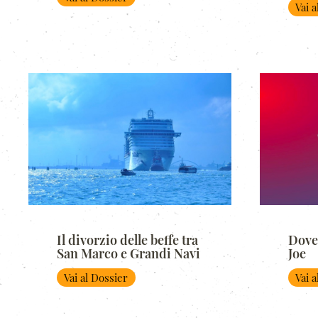
Vai 
Il divorzio delle beffe tra
Dove
San Marco e Grandi Navi
Joe
Vai al Dossier
Vai 