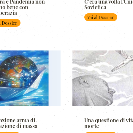
ra e Pandemia non
C'era una volta l'Un
no bene con
Sovietica
crazia
Vai al Dossier
al Dossier
azione arma di
Una questione di vit
azione di massa
morte