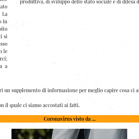
produttiva, di sviluppo dello stato sociale e di difesa
tato
. La
o in
pito
i si
sso
n le
rci;
ta a
ttori un supplemento di informazione per meglio capire cosa ci a
con il quale ci siamo accostati ai fatti.
Coronavirus visto da ...