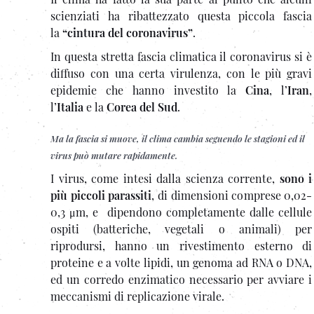
scienziati ha ribattezzato questa piccola fascia
la
“cintura del coronavirus”
.
In questa stretta fascia climatica il coronavirus si è
diffuso con una certa virulenza, con le più gravi
epidemie che hanno investito la
Cina
, l’
Iran
,
l’
Italia
e la
Corea del Sud
.
Ma la fascia si muove, il clima cambia seguendo le stagioni ed il
virus può mutare rapidamente.
I virus, come intesi dalla scienza corrente,
sono i
più piccoli parassiti
, di dimensioni comprese 0,02-
0,3 μm, e dipendono completamente dalle cellule
ospiti (batteriche, vegetali o animali) per
riprodursi, hanno un rivestimento esterno di
proteine e a volte lipidi, un genoma ad RNA o DNA,
ed un corredo enzimatico necessario per avviare i
meccanismi di replicazione virale.