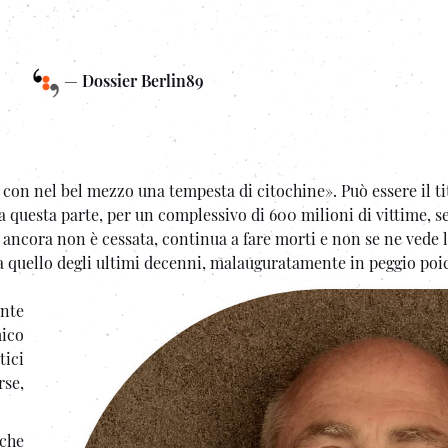
—
Dossier Berlin89
on nel bel mezzo una tempesta di citochine». Può essere il tit
 questa parte, per un complessivo di 600 milioni di vittime, 
ncora non è cessata, continua a fare morti e non se ne vede la
quello degli ultimi decenni, malauguratamente in peggio poich
ente
ico
tici
rse,
 che