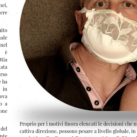
nei,
tere
uito
ale
 nel
n è
ttia
nata
orso
e ha
o in
rova
o a
one
Proprio per i motivi finora elencati le decisioni che 
 del
cattiva direzione, possono pesare a livello globale, i
nte