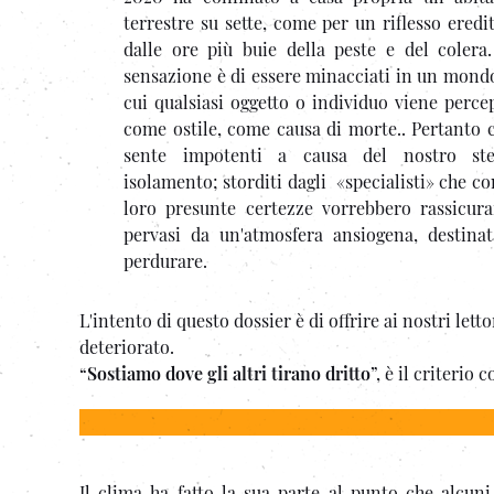
terrestre su sette, come per un riflesso eredi
dalle ore più buie della peste e del colera
sensazione è di essere minacciati in un mond
cui qualsiasi oggetto o individuo viene perce
come ostile, come causa di morte.. Pertanto c
sente impotenti a causa del nostro ste
isolamento; storditi dagli «specialisti» che co
loro presunte certezze vorrebbero rassicura
pervasi da un'atmosfera ansiogena, destina
perdurare.
L'intento di questo dossier è di offrire ai nostri le
deteriorato.
“
Sostiamo dove gli altri tirano dritto
”, è il criterio 
Il clima ha fatto la sua parte al punto che alcuni