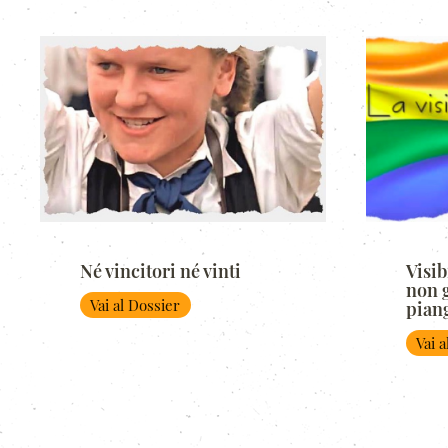
Né vincitori né vinti
Visib
non g
Vai al Dossier
pian
Vai 