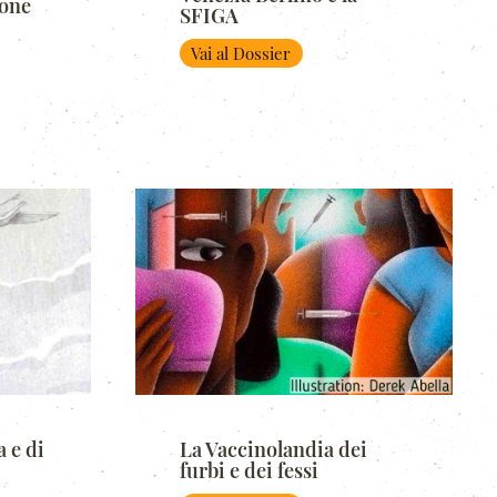
ione
SFIGA
Vai al Dossier
a e di
La Vaccinolandia dei
furbi e dei fessi