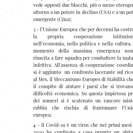
vede opposti due blocchi, più o meno eteroge
attorno a un potere in declino (USA) e a un po
emergente (Cina);
3 - l’Unione Europea che per decenni ha costr
la propria cooperazione istituzion
nell’economia, nella politica e nella cultura,
momento della massima emergenza no
riuscita a fare squadra per combattere la mala
infettiva. All'assenza di cooperazione coordi
si è aggiunto un confronto lacerante sul ric
al Mes, il Meccanismo Europeo di Stabilità ch
il compito di aiutare i paesi che si trovan
difficoltà economica. Su questa impietosa p
dei numeri si è scatenato un rancore mist
rabbia che rischia di frantumare l'Uni
europea;
4 - il Covid-19 è un virus che nei primi mesi
2020 ha confinato a casa propria un abita