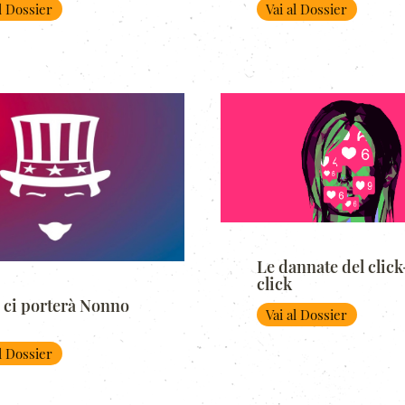
al Dossier
Vai al Dossier
Le dannate del click
click
 ci porterà Nonno
Vai al Dossier
al Dossier