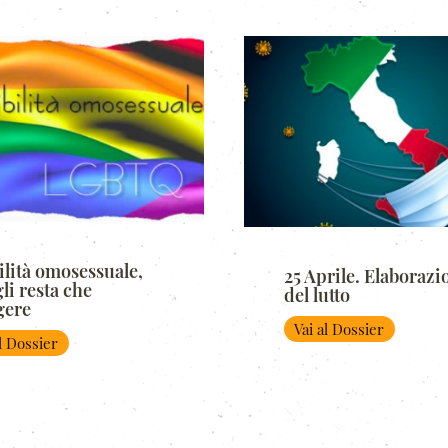
ilità omosessuale,
25 Aprile. Elaborazi
li resta che
del lutto
gere
Vai al Dossier
al Dossier