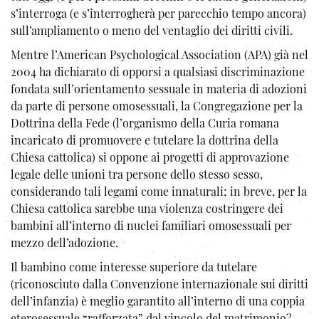
s’interroga (e s’interrogherà per parecchio tempo ancora)
sull’ampliamento o meno del ventaglio dei diritti civili.
Mentre l’American Psychological Association (APA) già nel
2004 ha dichiarato di opporsi a qualsiasi discriminazione
fondata sull’orientamento sessuale in materia di adozioni
da parte di persone omosessuali, la Congregazione per la
Dottrina della Fede (l’organismo della Curia romana
incaricato di promuovere e tutelare la dottrina della
Chiesa cattolica) si oppone ai progetti di approvazione
legale delle unioni tra persone dello stesso sesso,
considerando tali legami come innaturali; in breve, per la
Chiesa cattolica sarebbe una violenza costringere dei
bambini all’interno di nuclei familiari omosessuali per
mezzo dell’adozione.
Il bambino come interesse superiore da tutelare
(riconosciuto dalla Convenzione internazionale sui diritti
dell’infanzia) è meglio garantito all’interno di una coppia
eterosessuale “rafforzata” dal vincolo del matrimonio?