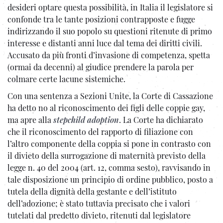
desideri optare questa possibilità, in Italia il legislatore si
confonde tra le tante posizioni contrapposte e fugge
indirizzando il suo popolo su questioni ritenute di primo
interesse e distanti anni luce dal tema dei diritti civili.
Accusato da più fronti d’invasione di competenza, spetta
(ormai da decenni) al giudice prendere la parola per
colmare certe lacune sistemiche.
Con una sentenza a Sezioni Unite, la Corte di Cassazione
ha detto no al riconoscimento dei figli delle coppie gay,
ma apre alla
stepchild adoption
. La Corte ha dichiarato
che il riconoscimento del rapporto di filiazione con
l’altro componente della coppia si pone in contrasto con
il divieto della surrogazione di maternità previsto della
legge n. 40 del 2004 (art. 12, comma sesto), ravvisando in
tale disposizione un principio di ordine pubblico, posto a
tutela della dignità della gestante e dell’istituto
dell’adozione; è stato tuttavia precisato che i valori
tutelati dal predetto divieto, ritenuti dal legislatore