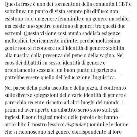
Questa frase è uno dei tormentoni della comunità LGBT e
sottolinea un punto di vista sempre più diffuso: non
esistono solo un genere femminile e un genere maschile,
ma esiste uno spettro continuo di generi tra questi due
estremi. Questa visione così ampia soddisfa esigenze
molteplici, teoricamente infinite, perché moltissima
gente non si riconosce nell’identità di genere stabilita
alla nascita dalla presenza del pene o della vagina. Nel
caos dei dibattiti su sesso, identità di genere e
orientamento sessuale, un buon punto di partenza
potrebbe essere quello dell’educazione linguistica.
Nel paese della pasta asciutta e della pizza, il confronto
sulle diverse spiegazioni delle varie identità di genere è
parecchio recente rispetto ad altri luoghi del mondo. I
primi ad aver aperto un dibattito serio sono stati gli
inglesi. E sono inglesi molte delle parole che hanno
arricchito il nostro lessico:
cisgender
(uomini e le donne
che si riconoscono nel genere corrispondente al loro