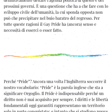
definitivamente dettare l’agenda politica di questo e dei
prossimi governi. È una questione che ha a che fare con lo
sviluppo civile dell’umanità, la cui sponda opposta non
può che precipitare nel buio baratro del regresso. Per
tutte queste ragioni il Gay Pride ha (ancora) senso e
necessità di esserci o esser fatto.
Perché “Pride”? Ancora una volta l’Inghilterra soccorre il
nostro vocabolario: “Pride” è la parola inglese che sta a
significare Orgoglio. Il Pride è indispensabile perché un
diritto non è mai acquisito per sempre. I diritti e le libertà
fondamentali oggi garantiti rappresentano un territorio
solo in parte conquistato; e intanto che si studiano nuove