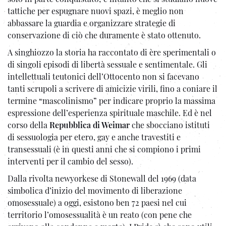
tattiche per espugnare nuovi spazi, è meglio non
abbassare la guardia e organizzare strategie di
conservazione di ciò che duramente è stato ottenuto.
A singhiozzo la storia ha raccontato di ère sperimentali o
di singoli episodi di libertà sessuale e sentimentale. Gli
intellettuali teutonici dell’Ottocento non si facevano
tanti scrupoli a scrivere di amicizie virili, fino a coniare il
termine “mascolinismo” per indicare proprio la massima
espressione dell’esperienza spirituale maschile. Ed è nel
corso della
Repubblica di Weimar
che sbocciano istituti
di sessuologia per etero, gay e anche travestiti e
transessuali (è in questi anni che si compiono i primi
interventi per il cambio del sesso).
Dalla rivolta newyorkese di Stonewall del 1969 (data
simbolica d’inizio del movimento di liberazione
omosessuale) a oggi, esistono ben 72 paesi nel cui
territorio l’omosessualità è un reato (con pene che