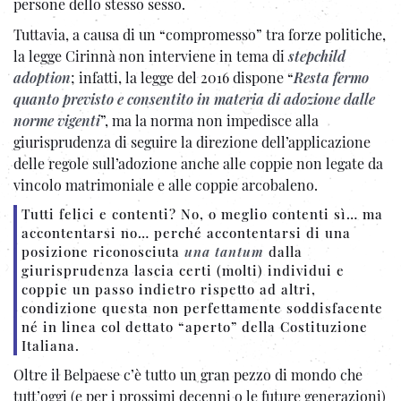
persone dello stesso sesso.
Tuttavia, a causa di un “compromesso” tra forze politiche,
la legge Cirinnà non interviene in tema di
stepchild
adoption
; infatti, la legge del 2016 dispone “
Resta fermo
quanto previsto e consentito in materia di adozione dalle
norme vigenti
”, ma la norma non impedisce alla
giurisprudenza di seguire la direzione dell’applicazione
delle regole sull’adozione anche alle coppie non legate da
vincolo matrimoniale e alle coppie arcobaleno.
Tutti felici e contenti? No, o meglio contenti sì… ma
accontentarsi no… perché accontentarsi di una
posizione riconosciuta
una tantum
dalla
giurisprudenza lascia certi (molti) individui e
coppie un passo indietro rispetto ad altri,
condizione questa non perfettamente soddisfacente
né in linea col dettato “aperto” della Costituzione
Italiana.
Oltre il Belpaese c’è tutto un gran pezzo di mondo che
tutt’oggi (e per i prossimi decenni o le future generazioni)