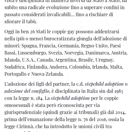
vista e disciplinata in maniera diversa da Stato a Stato, ha
subito una radicale evoluzione fino a superare confini in
passato considerati invalicabili… fino a rischiare di
sfiorare il tabù.
Oggi in ben 26 Stati le coppie gay possono addentrarsi
nella (più o meno) burocratizzata giungla dell’adozione di
minori: Spagna, Francia, Germania, Regno Unito, Paesi
Bassi, Lussemburgo, Svezia, Norvegia, Danimarca, Austria,
Islanda, U.S.A., Canada, Argentina, Brasile, Uruguay,
Sudafrica, Finlandia, Andorra, Colombia, Irlanda, Malta,
Portogallo e Nuova Zelanda.
L’adozione dei figli del partner, la c.d.
stepchild adoption
o
adozione del
configlio
, è disciplinata in Italia sin dal 1983
con la legge n. 184. La
stepchild adoption
per le coppie
omosessuali è stata però riconosciuta per via
giurisprudenziale (quindi grazie ai tribunali) già dal 2014,
prima dell’emanazione della legge n. 76 del 2016, ossia la
legge Cirinnà, che ha introdotto le unioni civili tra