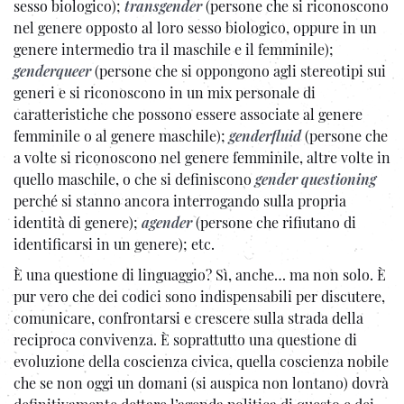
sesso biologico);
transgender
(persone che si riconoscono
nel genere opposto al loro sesso biologico, oppure in un
genere intermedio tra il maschile e il femminile);
genderqueer
(persone che si oppongono agli stereotipi sui
generi e si riconoscono in un mix personale di
caratteristiche che possono essere associate al genere
femminile o al genere maschile);
genderfluid
(persone che
a volte si riconoscono nel genere femminile, altre volte in
quello maschile, o che si definiscono
gender questioning
perché si stanno ancora interrogando sulla propria
identità di genere);
agender
(persone che rifiutano di
identificarsi in un genere); etc.
È una questione di linguaggio? Sì, anche… ma non solo. È
pur vero che dei codici sono indispensabili per discutere,
comunicare, confrontarsi e crescere sulla strada della
reciproca convivenza. È soprattutto una questione di
evoluzione della coscienza civica, quella coscienza nobile
che se non oggi un domani (si auspica non lontano) dovrà