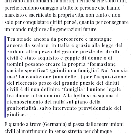
arrivano alla condanna a morte). I Pride sì che sono utili,
perché rendono omaggio a tutte le persone che hanno
marciato e sacrificato la propria vita, non tanto e non
solo per conquistare diritti per sé, quanto per consegnare
un mondo migliore alle generazioni future.
Tra strade ancora da percorrere e montagne
ancora da scalare, in Italia e grazie alla legge del
2016 un altro pezzo del grande puzzle dei diritti
civili è stato acquisito e coppie di donne o di
uomini possono creare la propria “formazione
sociale specifica”. Quindi una famiglia? No. Non sia
mai! La condizione (una delle...) per l’acquisizione
del ricercato pezzo del grande puzzle dei diritti
civili è di non definire “famiglia” l’unione legale
tra donne o tra uomini. Alla beffa si assomma il
riconoscimento del nulla sul piano della
genitorialità, salvo intervento provvidenziale del
giudice.
E quando altrove (Germania) si passa dalle mere unioni
civili al matrimonio in senso stretto per chiunque