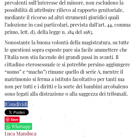
prevalenti sull’interesse del minore, non escludono la
possibilità di attribuire rilievo al rapporto genitoriale,
mediante il ricorso ad altri strumenti giuridici quali
l’adozione in casi particolari, prevista dall’art. 44, comma
primo, lett. d), della legge n. 184 del 1983.
Nonostante la buona volontà della magistratura, su tutte
le questioni sopra esposte pare sia facile ammettere che
l’Italia non stia facendo dei grandi passi in avanti. Il
cittadino eterosessuale (e si potrebbe persino aggiungere
“uomo” e “macho”) rimane quello di serie A, mentre il
matrimonio si ferma a istituto facoltativo per tanti ma
non per tutti e i diritti e la sorte dei bambini arcobaleno
sono legati alla distrazione o alla saggezza dei tribunali.
f
Condividi
Save
Whatsapp
Luca Manduca