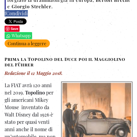
e
Giorgio Strehler
.
f
Condividi
Save
Whatsapp
Continua a leggere
Prima la Topolino del Duce poi il Maggiolino
del Führer
Redazione
il
12 Maggio 2018
.
La FIAT avrà 120 anni
nel 2019.
Topolino
per
gli americani Mikey
Mouse inventato da
Walt Disney dal 1926 è
stato per quasi venti
anni anche il nome di
un’automobile. ma non