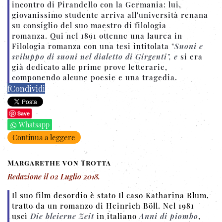
incontro di Pirandello con la Germania: lui,
giovanissimo studente arriva all'università renana
su consiglio del suo maestro di filologia
romanza. Qui nel 1891 ottenne una laurea in
Filologia romanza con una tesi intitolata "
Suoni e
sviluppo di suoni nel dialetto di Girgenti", e
si era
già dedicato alle prime prove letterarie,
componendo alcune poesie e una tragedia.
f
Condividi
Save
Whatsapp
Continua a leggere
Margarethe von Trotta
Redazione
il
02 Luglio 2018
.
Il suo film desordio è stato Il caso Katharina Blum,
tratto da un romanzo di Heinrich Böll. Nel 1981
uscì
Die bleierne Zeit
in italiano
Anni di piombo
,