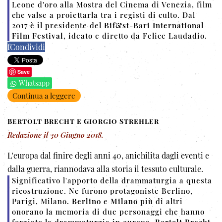
Leone d'oro alla Mostra del Cinema di Venezia, film
che valse a proiettarla tra i registi di culto.
Dal
2017 è il presidente del
Bif&st-Bari International
Film Festival
, ideato e diretto da Felice Laudadio.
f
Condividi
Save
Whatsapp
Continua a leggere
Bertolt Brecht e Giorgio Strehler
Redazione
il
30 Giugno 2018
.
L'europa dal finire degli anni 40, anichilita dagli eventi e
dalla guerra, riannodava alla storia il tessuto culturale.
Significativo l'apporto della drammaturgia a questa
ricostruzione.
Ne furono protagoniste Berlino,
Parigi, Milano.
Berlino
e
Milano
più di altri
onorano la memoria di due personaggi che hanno
forgiato la drammaturgia in
europa,
Bertolt Brecht