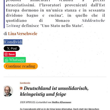
stracciatissimi. I"lavoratori provenienti dall’Est
Europa dormono in un’unica stanza e in sessanta
dividono bagno e cucina", in quello che il
quotidiano di Monaco
Süddeutsche
Zeitung
definisce "Uno Stato nello Stato".
di
Lina Verschwele
f
Condividi
Save
Whatsapp
Continue reading