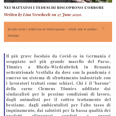
Nei mattatoi i tedeschi riscoprono l'orrore
Written by Lina Verschwele on
27 June 2020
.
×
{fa-info-circle } Artikel nur in Muttersprache - Article only in mother
language.
Il più grave focolaio da Covid-19 in Germania è
scoppiato nel più grande macello del Paese,
Tönnies a Rheda-Wiedenbrück in Renania
settentrionale Vestfalia da dove con la pandemia è
emerso un sistema di sfruttamento industriale con
i lavoratori trattati come schiavi. Chi è il "barone"
della carne Clemens Tönnies additato dai
sindacalisti per le pessime condizioni di lavoro,
dagli animalisti per il cattivo trattamento del
bestiame, dagli ambientalisti per l’alto tasso di
inquinamento, dai salutisti per la bassa qualità dei
prodotti alimentari venduti a prezzi