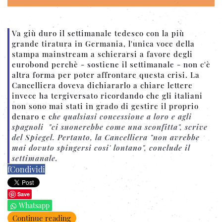
Va giù duro il settimanale tedesco con la più
grande tiratura in Germania, l'unica voce della
stampa mainstream a schierarsi a favore degli
eurobond perchè - sostiene il settimanale - non c'è
altra forma per poter affrontare questa crisi. La
Cancelliera doveva dichiararlo a chiare lettere
invece ha tergiversato ricordando che gli italiani
non sono mai stati in grado di gestire il proprio
denaro e c
he qualsiasi concessione a loro e agli
spagnoli "ci suonerebbe come una sconfitta", scrive
del Spiegel. Pertanto, la Cancelliera "
n
on avrebbe
mai dovuto spingersi cosi' lontano",
conclude il
settimanale
.
f
Condividi
Save
Whatsapp
Continue reading