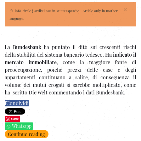
×
{fa-info-circle } Artikel nur in Muttersprache - Article only in mother
language.
La
Bundesbank
ha puntato il dito sui crescenti rischi
della stabilità del sistema bancario tedesco.
Ha indicato il
mercato immobiliare
, come la maggiore fonte di
preoccupazione, poiché prezzi delle case e degli
appartamenti continuano a salire, di conseguenza il
volume dei mutui erogati si sarebbe moltiplicato, come
ha scritto Die Welt commentando i dati Bundesbank.
f
Condividi
Save
Whatsapp
Continue reading