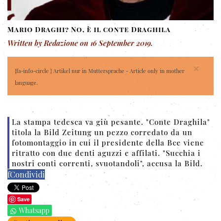
Mario Draghi? No, è il conte Draghila
Written by Redazione on
16 September 2019
.
×
{fa-info-circle } Artikel nur in Muttersprache - Article only in mother
language.
La stampa tedesca va giù pesante. "Conte Draghila"
titola la Bild Zeitung un pezzo corredato da un
fotomontaggio in cui il presidente della Bce viene
ritratto con due denti aguzzi e affilati. "Succhia i
nostri conti correnti, svuotandoli", accusa la Bild.
f
Condividi
Save
Whatsapp