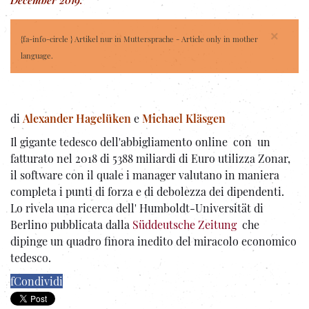
×
{fa-info-circle } Artikel nur in Muttersprache - Article only in mother
language.
di
Alexander Hagelüken
e
Michael Kläsgen
Il gigante tedesco dell'abbigliamento online con un
fatturato nel 2018 di 5388 miliardi di Euro utilizza Zonar,
il software con il quale i manager valutano in maniera
completa i punti di forza e di debolezza dei dipendenti.
Lo rivela una ricerca dell' Humboldt-Universität di
Berlino pubblicata dalla
Süddeutsche Zeitung
che
dipinge un quadro finora inedito del miracolo economico
tedesco.
f
Condividi