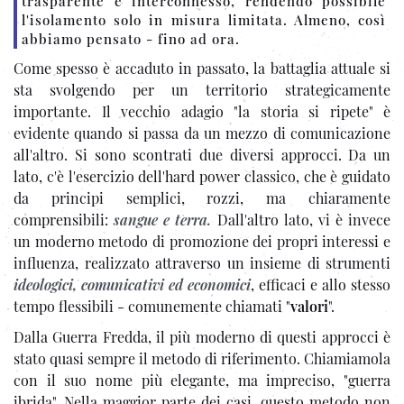
trasparente e interconnesso, rendendo possibile
l'isolamento solo in misura limitata. Almeno, così
abbiamo pensato - fino ad ora.
Come spesso è accaduto in passato, la battaglia attuale si
sta svolgendo per un territorio strategicamente
importante. Il vecchio adagio "la storia si ripete" è
evidente quando si passa da un mezzo di comunicazione
all'altro. Si sono scontrati due diversi approcci. Da un
lato, c'è l'esercizio dell'hard power classico, che è guidato
da principi semplici, rozzi, ma chiaramente
comprensibili:
sangue e terra.
Dall'altro lato, vi è invece
un moderno metodo di promozione dei propri interessi e
influenza, realizzato attraverso un insieme di strumenti
ideologici, comunicativi ed economici
, efficaci e allo stesso
tempo flessibili - comunemente chiamati "
valori
".
Dalla Guerra Fredda, il più moderno di questi approcci è
stato quasi sempre il metodo di riferimento. Chiamiamola
con il suo nome più elegante, ma impreciso, "guerra
ibrida". Nella maggior parte dei casi, questo metodo non