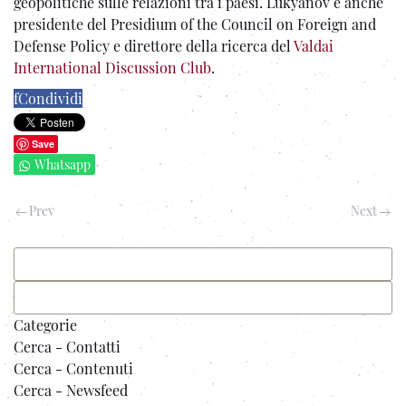
geopolitiche sulle relazioni tra i paesi. Lukyanov è anche
presidente del Presidium of the Council on Foreign and
Defense Policy e direttore della ricerca del
Valdai
International Discussion Club
.
f
Condividi
Save
Whatsapp
Prev
Next
Categorie
Cerca - Contatti
Cerca - Contenuti
Cerca - Newsfeed