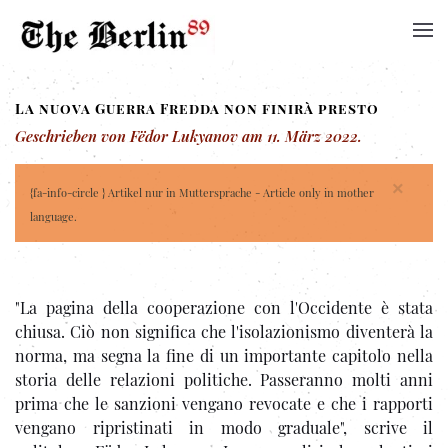
La nuova Guerra Fredda non finirà presto
Geschrieben von Fëdor Lukyanov am
11. März 2022
.
×
{fa-info-circle } Artikel nur in Muttersprache - Article only in mother
language.
"La pagina della cooperazione con l'Occidente è stata
chiusa. Ciò non significa che l'isolazionismo diventerà la
norma, ma segna la fine di un importante capitolo nella
storia delle relazioni politiche. Passeranno molti anni
prima che le sanzioni vengano revocate e che i rapporti
vengano ripristinati in modo graduale", scrive il