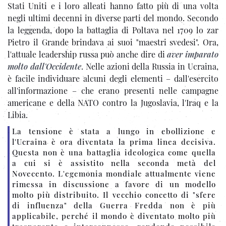
Stati Uniti e i loro alleati hanno fatto più di una volta
negli ultimi decenni in diverse parti del mondo. Secondo
la leggenda, dopo la battaglia di Poltava nel 1709 lo zar
Pietro il Grande brindava ai suoi "maestri svedesi". Ora,
l'attuale leadership russa può anche dire di
aver imparato
molto dall'Occidente
. Nelle azioni della Russia in Ucraina,
è facile individuare alcuni degli elementi – dall'esercito
all'informazione – che erano presenti nelle campagne
americane e della NATO contro la Jugoslavia, l'Iraq e la
Libia.
La tensione è stata a lungo in ebollizione e
l'Ucraina è ora diventata la prima linea decisiva.
Questa non è una battaglia ideologica come quella
a cui si è assistito nella seconda metà del
Novecento. L'egemonia mondiale attualmente viene
rimessa in discussione a favore di un modello
molto più distribuito. Il vecchio concetto di "sfere
di influenza" della Guerra Fredda non è più
applicabile, perché il mondo è diventato molto più