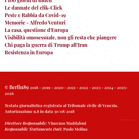
I 100 giorni di Biden
Le dannate del clik-Click
Peste e Rabbia da Covid-19
Memorie - Alfredo Venturi
La casa, questione d'Europa
Visibilità omosessuale, non gli resta che piangere
Chi paga la guerra di Trump all’Iran
Resistenza in Europa
Berlin89
©
2018 - 2019 - 2020 - 2021 - 2022 - 2023 - 2024 - 2025-
2026
Testata giornalistica registrata al Tribunale civile di Venezia.
Autorizzazione n.8 in data 30/08/2018
Direttore Responsabile
:
Vincenzo Maddaloni
Responsabile Trattamento Dati
:
Paolo Molina