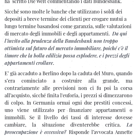
ha scritto Die Welt commentando i dati Bundesbank.
Sicché sono molte le banche che utilizzano i soldi dei
depositi a breve termine dei clienti per erogare mutui a
lungo termine basandosi come garanzia, sulle valutazioni
di mercato degli immobili e degli appartamenti.
Da qui
l’invito alla prudenza della Bundesbank non troppo
ottimista sul futuro del mercato immobiliare, poiché c’è il
timore che la bolla edilizia possa esplodere, e i prezzi degli
appartamenti crollare
.
E’ già accaduto a Berlino dopo la caduta del Muro, quando
s’era cominciato a costruire alla grande, ma
contrariamente alle previsioni non ci fu poi la corsa
all’acquisto, sicché finita l'euforia, i prezzi si dimezzarono
di colpo. In Germania ormai ogni due prestiti concessi,
uno viene utilizzato per finanziare appartamenti o
immobili. Se il livello dei tassi di interesse dovesse
cambiare, la situazione diventerebbe critica.
La
preoccupazione è eccessiva?
Risponde l’avvocata Annette