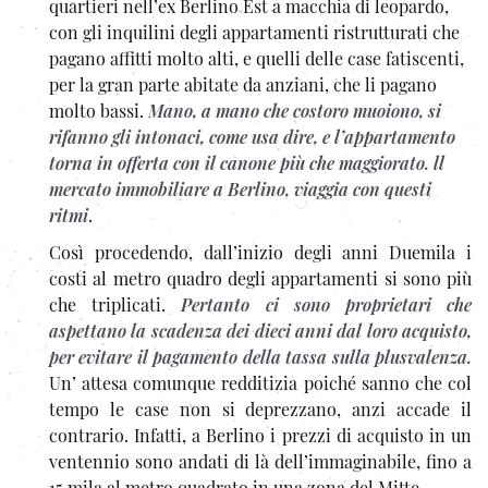
quartieri nell’ex Berlino Est a macchia di leopardo,
con gli inquilini degli appartamenti ristrutturati che
pagano affitti molto alti, e quelli delle case fatiscenti,
per la gran parte abitate da anziani, che li pagano
molto bassi.
Mano, a mano che costoro muoiono, si
rifanno gli intonaci, come usa dire, e l’appartamento
torna in offerta con il canone più che maggiorato. ll
mercato immobiliare a Berlino, viaggia con questi
ritmi
.
Così procedendo, dall’inizio degli anni Duemila i
costi al metro quadro degli appartamenti si sono più
che triplicati.
Pertanto ci sono proprietari che
aspettano la scadenza dei dieci anni dal loro acquisto,
per evitare il pagamento della tassa sulla plusvalenza.
Un’ attesa comunque redditizia poiché sanno che col
tempo le case non si deprezzano, anzi accade il
contrario. Infatti, a Berlino i prezzi di acquisto in un
ventennio sono andati di là dell’immaginabile, fino a
15 mila al metro quadrato in una zona del Mitte.