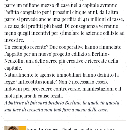
parte un milione mezzo di case nella capitale avranno
l’affitto congelato per i prossimi cinque anni, dall'altra
parte si prevede anche una perdita di 421 milioni di tasse,
a causa dei profitti più bassi. Di conseguenza verranno
meno quegli incentivi per stimolare le aziende edilizie ad
investire.
Un esempio recente? Due cooperative hanno rinunciato
l’appalto per un nuovo progetto edilizio a Berlino-
Neukölln, una delle aeree più creative e ricercate della
capitale.
Naturalmente le agenzie immobiliari hanno definito la
legge ‘anticostituzionale’. Non è necessario essere
indovini per prevedere controversie, manifestazioni e il
moltiplicarsi di cause legali.
A patirne di più sarà proprio Berlino, la quale in questa
sua fase di crescita non può fare a meno delle case.
Annette Krause-Thiel, avvocato e notatia a