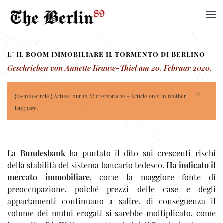
E' il boom immobiliare il tormento di Berlino
Geschrieben von Annette Krause-Thiel am
20. Februar 2020
.
×
{fa-info-circle } Artikel nur in Muttersprache - Article only in mother
language.
La
Bundesbank
ha puntato il dito sui crescenti rischi
della stabilità del sistema bancario tedesco.
Ha indicato il
mercato immobiliare
, come la maggiore fonte di
preoccupazione, poiché prezzi delle case e degli
appartamenti continuano a salire, di conseguenza il
volume dei mutui erogati si sarebbe moltiplicato, come