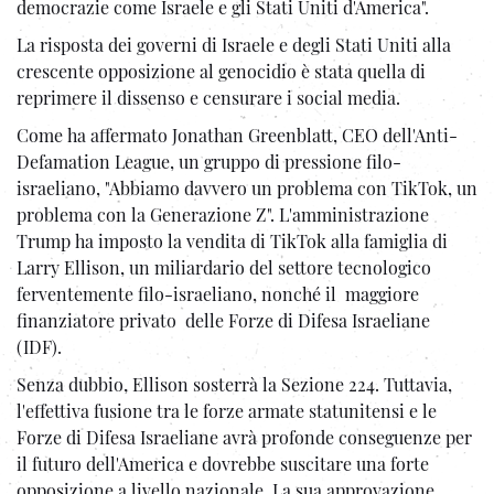
democrazie come Israele e gli Stati Uniti d'America".
La risposta dei governi di Israele e degli Stati Uniti alla
crescente opposizione al genocidio è stata quella di
reprimere il dissenso e censurare i social media.
Come ha affermato Jonathan Greenblatt, CEO dell'Anti-
Defamation League, un gruppo di pressione filo-
israeliano, "Abbiamo davvero un problema con TikTok, un
problema con la Generazione Z". L'amministrazione
Trump ha imposto la vendita di TikTok alla famiglia di
Larry Ellison, un miliardario del settore tecnologico
ferventemente filo-israeliano, nonché il maggiore
finanziatore privato delle Forze di Difesa Israeliane
(IDF).
Senza dubbio, Ellison sosterrà la Sezione 224. Tuttavia,
l'effettiva fusione tra le forze armate statunitensi e le
Forze di Difesa Israeliane avrà profonde conseguenze per
il futuro dell'America e dovrebbe suscitare una forte
opposizione a livello nazionale. La sua approvazione