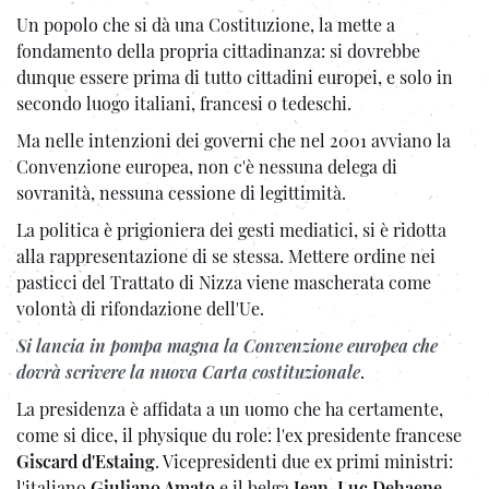
Un popolo che si dà una Costituzione, la mette a
fondamento della propria cittadinanza: si dovrebbe
dunque essere prima di tutto cittadini europei, e solo in
secondo luogo italiani, francesi o tedeschi.
Ma nelle intenzioni dei governi che nel 2001 avviano la
Convenzione europea, non c'è nessuna delega di
sovranità, nessuna cessione di legittimità.
La politica è prigioniera dei gesti mediatici, si è ridotta
alla rappresentazione di se stessa. Mettere ordine nei
pasticci del Trattato di Nizza viene mascherata come
volontà di rifondazione dell'Ue.
Si lancia in pompa magna la Convenzione europea che
dovrà scrivere la nuova Carta costituzionale
.
La presidenza è affidata a un uomo che ha certamente,
come si dice, il physique du role: l'ex presidente francese
Giscard d'Estaing
. Vicepresidenti due ex primi ministri:
l'italiano
Giuliano Amato
e il belga
Jean-Luc Dehaene
.