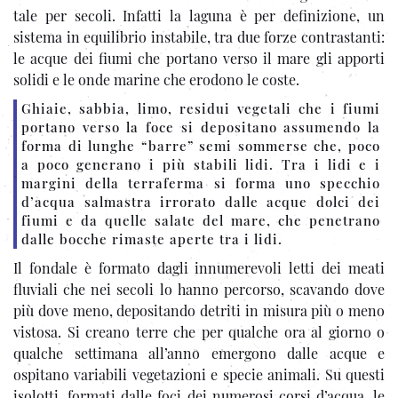
tale per secoli. Infatti la laguna è per definizione, un
sistema in equilibrio instabile, tra due forze contrastanti:
le acque dei fiumi che portano verso il mare gli apporti
solidi e le onde marine che erodono le coste.
Ghiaie, sabbia, limo, residui vegetali che i fiumi
portano verso la foce si depositano assumendo la
forma di lunghe “barre” semi sommerse che, poco
a poco generano i più stabili lidi. Tra i lidi e i
margini della terraferma si forma uno specchio
d’acqua salmastra irrorato dalle acque dolci dei
fiumi e da quelle salate del mare, che penetrano
dalle bocche rimaste aperte tra i lidi.
Il fondale è formato dagli innumerevoli letti dei meati
fluviali che nei secoli lo hanno percorso, scavando dove
più dove meno, depositando detriti in misura più o meno
vistosa. Si creano terre che per qualche ora al giorno o
qualche settimana all’anno emergono dalle acque e
ospitano variabili vegetazioni e specie animali. Su questi
isolotti, formati dalle foci dei numerosi corsi d’acqua, le