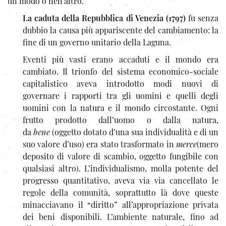
un modo o nell’altro.
La caduta della Repubblica di Venezia (1797)
fu senza
dubbio la causa più appariscente del cambiamento: la
fine di un governo unitario della Laguna.
Eventi più vasti erano accaduti e il mondo era
cambiato. Il trionfo del sistema economico-sociale
capitalistico aveva introdotto modi nuovi di
governare i rapporti tra gli uomini e quelli degli
uomini con la natura e il mondo circostante. Ogni
frutto prodotto dall’uomo o dalla natura,
da
bene
(oggetto dotato d’una sua individualità e di un
suo valore d’uso) era stato trasformato in
merce
(mero
deposito di valore di scambio, oggetto fungibile con
qualsiasi altro). L’individualismo, molla potente del
progresso quantitativo, aveva via via cancellato le
regole della comunità, soprattutto là dove queste
minacciavano il “diritto” all’appropriazione privata
dei beni disponibili. L’ambiente naturale, fino ad