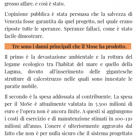
grosso affare, e così è stato.
L’opinione pubblica è stata persuasa che la salvezza di
Venezia fosse garantita da quel progetto, nel quale erano
riposte tutte le speranze. Speranze fallaci, come è stato
facile dimostrare.
Tre sono i danni principali che il Mose ha prodotto.
Il primo è la devastazione ambientale e la rottura del
legame ecologico tra l’habitat del mare e quello della
Laguna, dovuto all’inserimento delle gigantesche
strutture di calcestruzzo nelle quali sono innestate le
paratìe mobile.
Il secondo è la spesa addossata al contribuente. La spesa
per il MoSe è attualmente valutata in 5.500 milioni di
euro e l’opera non è ancora finite. A questi si aggiungono
i costi di esercizio e di manutenzione stimati in 100-130
milioni all’anno. L’onere é ulteriormente aggravato dal
fatto che non è per nulla sicuro che il sistema progettato