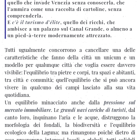
quello che invade Venezia senza conoscerla, che
l’ammira come una raccolta di cartoline, senza
comprenderla.
E
c’è il turismo d’élite
, quello dei ricchi, che
ambisce a un palazzo sul Canal Grande, o almeno a
un pied-à-terre modernamente attrezzato.
Tutti ugualmente concorrono a cancellare una delle
caratteristiche che fanno della città un unicum e un
modello per qualunque città che voglia essere davvero
vivibile: l’equilibrio tra pietre e corpi, tra spazi e abitanti,
tra città e comunità; quell’equilibrio che si può ancora
vivere in qualcuno dei campi lasciato alla sua vita
quotidiana.
Un equilibrio minacciato anche dalla
pressione sul
mercato immobiliare
. Le
grandi navi cariche di turisti
, dal
canto loro, inquinano l’aria e le acque, distruggono la
morfologia dei fondali, la biodiversità e l’equilibrio
ecologico della Laguna; ma rimangono poiché dietro di
esse prosperano interessi locali e globali, tutti solidali