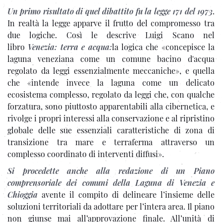
Un primo risultato di quel dibattito fu la legge 171 del 1973
.
In realtà la legge apparve il frutto del compromesso tra
due logiche. Così le descrive Luigi Scano nel
libro
Venezia: terra e acqua:
la logica che «concepisce la
laguna veneziana come un comune bacino d'acqua
regolato da leggi essenzialmente meccaniche», e quella
che «intende invece la laguna come un delicato
ecosistema complesso, regolato da leggi che, con qualche
forzatura, sono piuttosto apparentabili alla cibernetica, e
rivolge i propri interessi alla conservazione e al ripristino
globale delle sue essenziali caratteristiche di zona di
transizione tra mare e terraferma attraverso un
complesso coordinato di interventi diffusi».
Si procedette anche alla redazione di un Piano
comprensoriale dei comuni della Laguna di Venezia e
Chioggia
avente il compito di delineare l’insieme delle
soluzioni territoriali da adottare per l’intera area. Il piano
non giunse mai all’approvazione finale. All’unità di