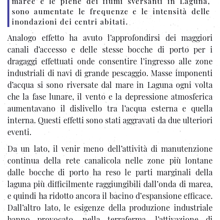
maree e le piene dei fiumi sversanti in Laguna,
sono aumentate le frequenze e le intensità delle
inondazioni dei centri abitati.
Analogo effetto ha avuto l’approfondirsi dei maggiori
canali d’accesso e delle stesse bocche di porto per i
dragaggi effettuati onde consentire l’ingresso alle zone
industriali di navi di grande pescaggio. Masse imponenti
d’acqua si sono riversate dal mare in Laguna ogni volta
che la fase lunare, il vento e la depressione atmosferica
aumentavano il dislivello tra l’acqua esterna e quella
interna. Questi effetti sono stati aggravati da due ulteriori
eventi.
Da un lato, il venir meno dell’attività di manutenzione
continua della rete canalicola nelle zone più lontane
dalle bocche di porto ha reso le parti marginali della
laguna più difficilmente raggiungibili dall’onda di marea,
e quindi ha ridotto ancora il bacino d’espansione efficace.
Dall’altro lato, le esigenze della produzione industriale
hanno provocato, nella terraferma, l’attivazione di