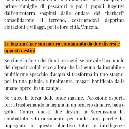
prime famiglie di pescatori e poi i popoli fuggitivi
dall’entroterra sospinti dalle ondate dei “barbari”,
consolidarono il terreno, costruendovi dapprima
abitazioni e villaggi, poi la loro città, Venezia.
La laguna è per sua natura condannata da due diversi e
opposti destini
Se vince la forza dei fiumi terragni, se prevale l’accumulo
dei depositi solidi ecco allora che la laguna da instabile e
multiforme specchio d’acqua si trasforma in uno stagno,
poi in una palude, e finalmente, magari bonificata dalle
umane opere, in un campo.
Se vince la forza delle onde marine, l’erosione asporta
terra trasformando la laguna in un braccio di mare, baia o
golfo. Contro questi due destini la Serenissima ha
combattuto vittoriosamente per mille anni perché ha
impegnato in questo obiettivo tutte le intelligenze