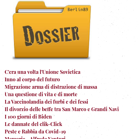
C'era una volta l'Unione Sovietica
Inno al corpo del futuro
Migrazione arma di distrazione di massa
Una questione di vita e di morte
La Vaccinolandia dei furbi e dei fessi
Il divorzio delle beffe tra San Marco e Grandi Navi
I 100 giorni di Biden
Le dannate del clik-Click
Peste e Rabbia da Covid-19
Memorie - Alfredo Venturi