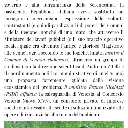
governo e alla lungimiranza della Serenissima, la
pasticciata Repubblica italiana aveva sostituito un
farraginoso meccanismo, espressione delle volontà
contrastanti (e quindi paralizzanti) di poteri dei Comuni
e della Regione, nonché di uno Stato, che attraverso il
Ministero dei lavori pubblici (e il suo braccio operativo
locale, quale era divenuto l’antico e glorioso Magistrato
alle acque), agiva secondo le sue logiche. Infatti,
mentre il
Comune di Venezia elaborava
, attraverso un gruppo di
studiosi (con la direzione scientifica di Andreina Zitelli e
il coordinamento politico-amministrativo di Luigi Scano)
una proposta fortemente guidata dalla visione
ecosistemica del problema,
il ministro Franco Nicolazzi
(PSDI) affidava
la salvaguardia di Venezia al Consorzio
Venezia Nuova (CVN), un consorzio privato di imprese
vocate e interessate alla scelte di soluzioni finalizzate alle
opere edilizie anziché alla tutela dell’ambiente.