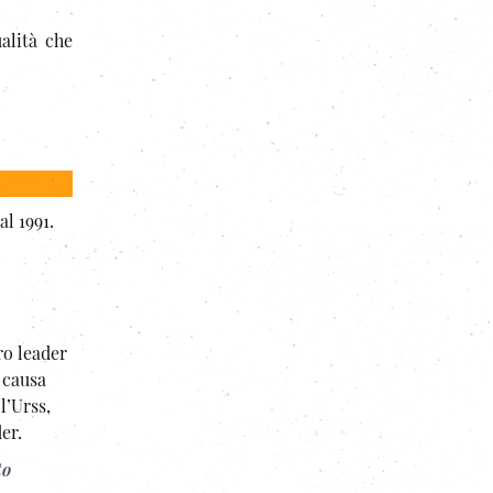
alità che
al 1991.
ro leader
 causa
l’Urss,
er.
to