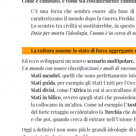
Come è cambiato, e come sta costantemente cambia
C’è una forza che sembra essere alla base di t
caratterizzano il mondo dopo la Guerra Fredda:
Lo scontro tra civiltà si sostituirebbe, in quest
Data per morta l’ideologia, l’uomo è in cerca di 
La cultura assume lo stato di forza aggregante 
Ed ecco svilupparsi un nuovo
scenario multipolare, d
Un mondo con nuove classificazioni e modi di raccont
Stati membri
, quelli che sono perfettamente inte
Stati guida
, per esempio gli Stati Uniti per l’Oc
Stati divisi
, come l’
Africa
in cui si accavallano di
Stati in bilico
, ovvero quegli stati che possiedo
la collocano in un’altra. Come ad esempio l’
Aust
del forte retaggio occidentaleo la
Turchia
che du
e che poi, quando cerca di entrare nell’Unione E
Oggi a definirci non sono più le grandi ideologie di