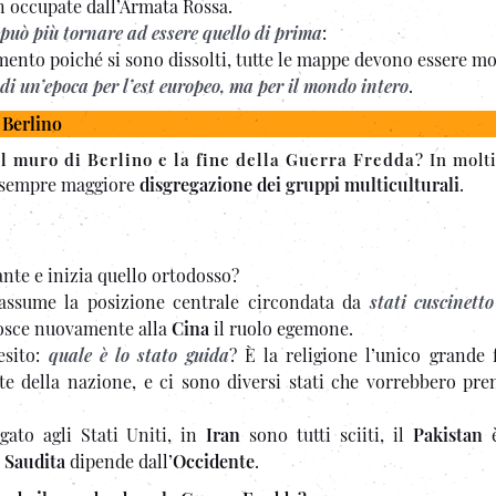
n occupate dall’Armata Rossa.
può più tornare ad essere quello di prima
:
imento poiché si sono dissolti, tutte le mappe devono essere mo
 di un’epoca per l’est europeo, ma per il mondo intero
.
 Berlino
l muro di Berlino e la fine della Guerra Fredda
? In molt
na sempre maggiore
disgregazione dei gruppi multiculturali
.
ante e inizia quello ortodosso?
ssume la posizione centrale circondata da
stati cuscinetto
onosce nuovamente alla
Cina
il ruolo egemone.
esito:
quale è lo stato guida
? È la religione l’unico grande 
e della nazione, e ci sono diversi stati che vorrebbero pre
ato agli Stati Uniti, in
Iran
sono tutti sciiti, il
Pakistan
è
 Saudita
dipende dall’
Occidente
.