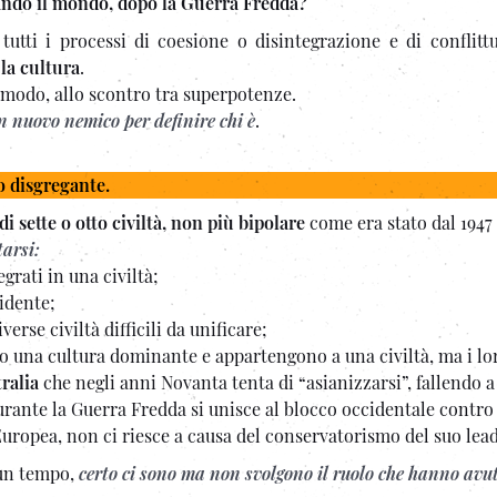
ndo il mondo, dopo la Guerra Fredda?
utti i processi di coesione o disintegrazione e di conflittu
la cultura
.
o modo, allo scontro tra superpotenze.
un nuovo nemico per definire chi è
.
o disgregante.
i sette o otto civiltà, non più bipolare
come era stato dal 1947 
arsi:
grati in una civiltà;
cidente;
verse civiltà difficili da unificare;
no una cultura dominante e appartengono a una civiltà, ma i lo
ralia
che negli anni Novanta tenta di “asianizzarsi”, fallendo a
rante la Guerra Fredda si unisce al blocco occidentale contro 
uropea, non ci riesce a causa del conservatorismo del suo lead
 un tempo,
certo ci sono ma non svolgono il ruolo che hanno avu