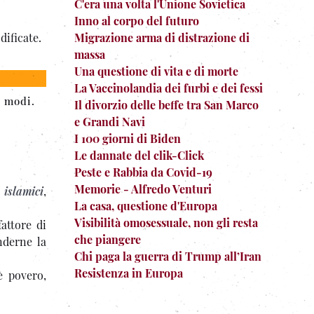
C'era una volta l'Unione Sovietica
Inno al corpo del futuro
dificate.
Migrazione arma di distrazione di
massa
Una questione di vita e di morte
La Vaccinolandia dei furbi e dei fessi
i modi.
Il divorzio delle beffe tra San Marco
e Grandi Navi
I 100 giorni di Biden
Le dannate del clik-Click
Peste e Rabbia da Covid-19
Memorie - Alfredo Venturi
 islamici
,
La casa, questione d'Europa
Visibilità omosessuale, non gli resta
fattore di
che piangere
nderne la
Chi paga la guerra di Trump all’Iran
Resistenza in Europa
 povero,