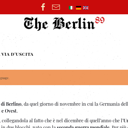
 via d'uscita
nguage.
di Berlino
, da quel giorno di novembre in cui la Germania del
t e Ovest
.
, collegandola al fatto che è nel dicembre di quell’anno che l’
U
 in due blocchi, nato con la
seconda guerra mondiale
. Per più 