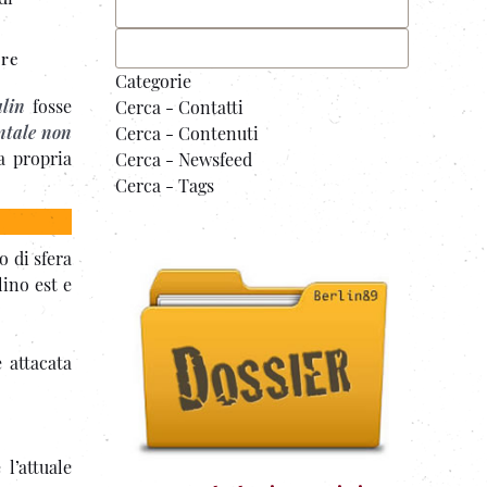
ore
Categorie
alin
fosse
Cerca - Contatti
ntale non
Cerca - Contenuti
a propria
Cerca - Newsfeed
Cerca - Tags
o di sfera
lino est e
 attacata
l’attuale