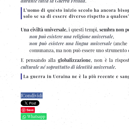
durante tutta la Guerra Fredda
.
L’uomo di questo inizio secolo ha ancora bisog
solo se sa di essere diverso rispetto a qualcos
Una civiltà universale,
i questi tempi,
sembra non pot
non può esistere una religione universale
,
non può esistere una lingua universale
(anche s
comunanza, ma non può essere uno strumento di
E pensando alla
globalizzazione
, non è la rispos
culturale né soprattutto di identità universale
.
La guerra in Ucraina ne è la più recente e sa
f
Condividi
Save
Whatsapp