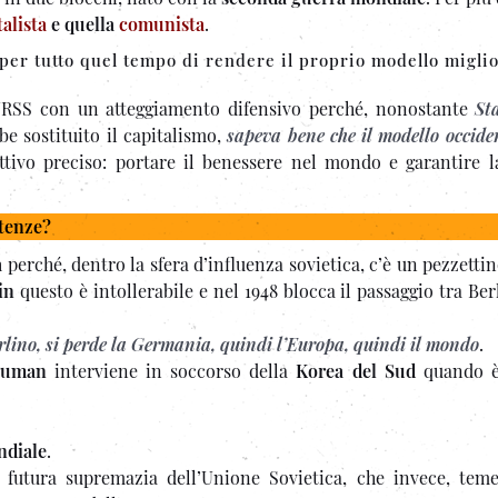
talista
e quella
comunista
.
per tutto quel tempo di rendere il proprio modello migli
l’URSS con un atteggiamento difensivo perché, nonostante
St
e sostituito il capitalismo,
sapeva bene che il modello occide
ttivo preciso: portare il benessere nel mondo e garantire l
otenze?
a
perché, dentro la sfera d’influenza sovietica, c’è un pezzettin
in
questo è intollerabile e nel 1948 blocca il passaggio tra Ber
erlino, si perde la Germania, quindi l’Europa, quindi il mondo
.
ruman
interviene in soccorso della
Korea del Sud
quando è
ndiale
.
 futura supremazia dell’Unione Sovietica, che invece, teme 