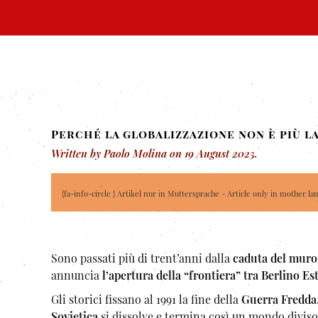
Perché la globalizzazione non è più la
Written by Paolo Molina on
19 August 2025
.
{fa-info-circle } Artikel nur in Muttersprache - Article only in mother la
Sono passati più di trent’anni dalla
caduta del muro 
annuncia
l’apertura della “frontiera” tra Berlino Es
Gli storici fissano al 1991 la fine della
Guerra Fredda
Sovietica
si dissolve e termina così un mondo diviso