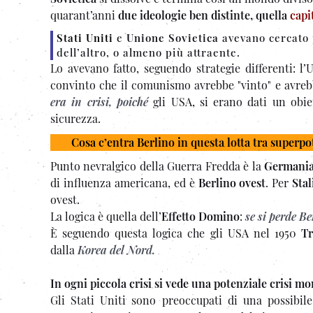
quarant’anni
due ideologie ben distinte, quella
capi
Stati Uniti
e
Unione Sovietica
avevano cercato 
dell’altro, o almeno più attraente.
Lo avevano fatto, seguendo strategie differenti: 
convinto che il comunismo avrebbe "vinto" e avrebb
era in crisi,
poiché
gli USA, si erano dati un obie
sicurezza.
Cosa c’entra Berlino in questa lotta tra superp
Punto nevralgico della Guerra Fredda è la
Germani
di influenza americana, ed è
Berlino ovest
. Per
Stal
ovest.
La logica è quella dell’
Effetto Domino
:
se si perde B
È seguendo questa logica che gli USA nel 1950
T
dalla
Korea del Nord.
In ogni piccola crisi si vede una potenziale crisi mo
Gli Stati Uniti sono preoccupati di una possibile