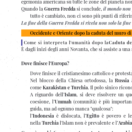
egemonia americana su tutte le zone del pianeta no
Quando la
Guerra Fredda
si conclude,
il mondo non 
tutto è cambiato, non ci sono più punti di rifer
La fine della Guerra Fredda si rivela non solo la fine
Occidente e Oriente dopo la caduta del muro di
Come si interpreta l'umanità dopo la
Caduta de
È dagli inizi degli anni Novanta, che si assiste a u
Dove finisce l’Europa?
Dove finisce il cristianesimo cattolico e protest
Nel blocco della Chiesa ortodossa, la
Russia
a
come
Kazakistan e Turchia
. Il polo sinico ric
A riguardo dell’
Islam
, si deve risolvere un qu
coesione, l’
Ummah
(comunità) è più important
guida, ma ad ognuno manca "qualcosa":
l’
Indonesia
è dislocata, l’
Egitto
è povero e leg
nella
Turchia
l'Islam non è prevalente e l’
Arabia