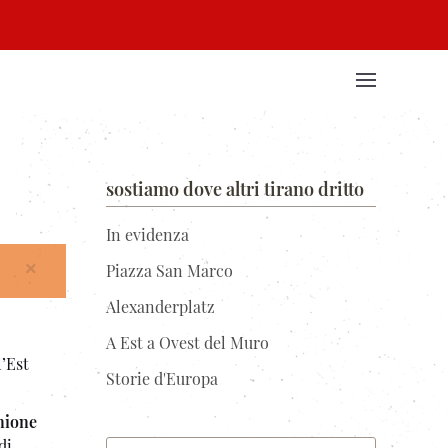
sostiamo dove altri tirano dritto
In evidenza
×
Piazza San Marco
Alexanderplatz
A Est a Ovest del Muro
l’Est
Storie d'Europa
nione
di