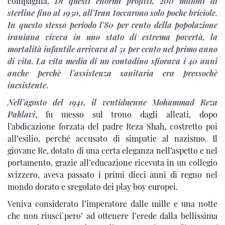
compagnia.
Di questi enormi profitti, 200 milioni di
sterline fino al 1950, all’Iran toccarono solo poche briciole.
In questo stesso periodo l’80 per cento della popolazione
iraniana viveva in uno stato di estrema povertà, la
mortalità infantile arrivava al 51 per cento nel primo anno
di vita. La vita media di un contadino sfiorava i 40 anni
anche perchè l’assistenza sanitaria era pressochè
inesistente
.
Nell’agosto del 1941, il ventiduenne
Mohammad Reza
Pahlavi
, fu messo sul trono dagli alleati, dopo
l’abdicazione forzata del padre Reza Shah, costretto poi
all’esilio, perché accusato di simpatie al nazismo. Il
giovane Re, dotato di una certa eleganza nell’aspetto e nel
portamento, grazie all’educazione ricevuta in un collegio
svizzero, aveva passato i primi dieci anni di regno nel
mondo dorato e sregolato dei play boy europei.
Veniva considerato l’imperatore dalle mille e una notte
che non riusci`pero’ ad ottenere l’erede dalla bellissima