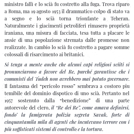
ministro fallì e lo scià fu costretto alla fuga. Trova riparo
a Roma, ma 19 agosto 1953 il drammatico colpo di stato va
a segno e lo scià torna trionfante a Teheran.
Naturalmente i giacimenti petroliferi rimasero proprietà
iraniana, una misura di facciata, tesa tutta a placare le
ansie di una popolazione stremata dalle promesse non
realizzate. In cambio lo scià fu costretto a pagare somme
colossali di risarcimento ai britanici.
Si tenga a mente anche che alcuni capi religiosi sciiti si
pronunciarono a favore del Re, purché garantisse che i
comunisti del Tudeh non avrebbero mai potuto governare
.
Il fantasma del “pericolo rosso” sembrava a costoro piu
temibile del dominio dispotico di uno scià. Pertanto nel
1957 sostenuto dalla “benedizione” di una parte
autorevole del clero,
il “Re dei Re”, come amava definirsi,
fondo’ la famigerata polizia segreta Savak, forte di
cinquantamila mila di agenti che incutevano terrore con i
più soffisticati sistemi di controllo e la tortura
.