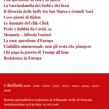
La Vaccinolandia dei furbi e dei fessi
Il divorzio delle beffe tra San Marco e Grandi Navi
I 100 giorni di Biden
Le dannate del clik-Click
Peste e Rabbia da Covid-19
Memorie - Alfredo Venturi
La casa, questione d'Europa
Visibilità omosessuale, non gli resta che piangere
Chi paga la guerra di Trump all’Iran
Resistenza in Europa
Berlin89
©
2018 - 2019 - 2020 - 2021 - 2022 - 2023 - 2024 - 2025-
2026
Testata giornalistica registrata al Tribunale civile di Venezia.
Autorizzazione n.8 in data 30/08/2018