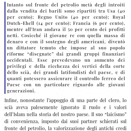
Intanto sul fronte del petrolio metà degli introiti
dalla vendita dei barili sono ripartiti tra Usa (40
per cento); Regno Unito (40 per cento); Royal
Dutch-Ehell (14 per cento); Francia (6 per cento),
mentre all’Iran andava il 50 per cento dei profitti
netti. Cosicché il giovane re con quella massa di
denaro e con il sostegno degli americani, diventò
un dittatore temuto che impose al suo popolo
riforme “disegnate” dai grandi gruppi finanziari
occidentali. Esse prevedevano un aumento dei
privilegi e della ricchezza dei vertici della corte
dello scià, dei grandi latifondisti del paese, e di
quanti potessero assicurare il controllo ferreo del
Paese con un particolare riguardo alle giovani
generazioni.
Infine, nonostante l’appoggio di una parte del clero, lo
scià aveva palesemente ignorato il ruolo e i valori
dell’Islam nella storia del nostro paese. Il suo “laicismo”
di convenienza, imposto dai suoi partner schierati sul
fronte del petrolio, la valorizzazione degli antichi credi