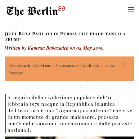
Quel Reza Pahlavi di Persia che piace tanto a
Trump
Written by Kamran Babazadeh on
02 May 2019
.
×
{fa-info-circle } Artikel nur in Muttersprache - Article only in mother
language.
A seguito della rivoluzione popolare dell’11
febbraio 1979 nacque la Repubblica Islamica
dell’Iran, ora è una “signora quarantenne” che vive
in un momento di grande malessere, pressata
com’è dalle sanzioni internazionali e dalle proteste
nazionali.