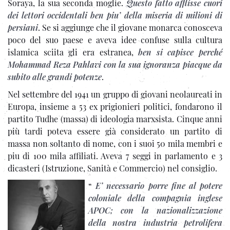
Soraya, la sua seconda moglie.
Questo fatto afflisse cuori
dei lettori occidentali ben piu’ della miseria di milioni di
persiani
. Se si aggiunge che il giovane monarca conosceva
poco del suo paese e aveva idee confuse sulla cultura
islamica sciita gli era estranea,
ben si capisce perché
Mohammad Reza Pahlavi con la sua ignoranza piacque da
subito alle grandi potenze
.
Nel settembre del 1941 un gruppo di giovani neolaureati in
Europa, insieme a 53 ex prigionieri politici, fondarono il
partito Tudhe (massa) di ideologia marxsista. Cinque anni
più tardi poteva essere già considerato un partito di
massa non soltanto di nome, con i suoi 50 mila membri e
piu di 100 mila affiliati. Aveva 7 seggi in parlamento e 3
dicasteri (Istruzione, Sanità e Commercio) nel consiglio.
“
E’ necessario porre fine al potere
coloniale della compagnia inglese
APOC; con la nazionalizzazione
della nostra industria petrolifera