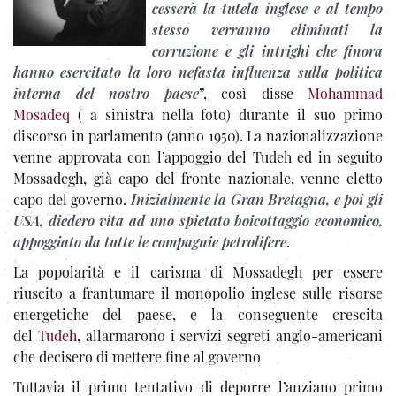
cesserà la tutela inglese e al tempo
stesso verranno eliminati la
corruzione e gli intrighi che finora
hanno esercitato la loro nefasta influenza sulla politica
interna del nostro paes
e
”, così disse
Mohammad
Mosadeq
( a sinistra nella foto) durante il suo primo
discorso in parlamento (anno 1950). La nazionalizzazione
venne approvata con l’appoggio del Tudeh ed in seguito
Mossadegh, già capo del fronte nazionale, venne eletto
capo del governo.
Inizialmente la Gran Bretagna, e poi gli
USA, diedero vita ad uno spietato boicottaggio economico,
appoggiato da tutte le compagnie petrolifere
.
La popolarità e il carisma di Mossadegh per essere
riuscito a frantumare il monopolio inglese sulle risorse
energetiche del paese, e la conseguente crescita
del
Tudeh
, allarmarono i servizi segreti anglo-americani
che decisero di mettere fine al governo
Tuttavia il primo tentativo di deporre l’anziano primo