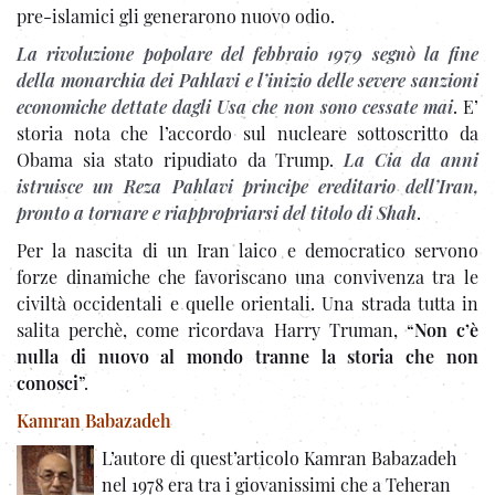
pre-islamici gli generarono nuovo odio.
La rivoluzione popolare del febbraio 1979 segnò la fine
della monarchia dei Pahlavi e l’inizio delle severe sanzioni
economiche dettate dagli Usa che non sono cessate mai
. E’
storia nota che l’accordo sul nucleare sottoscritto da
Obama sia stato ripudiato da Trump.
La Cia da anni
istruisce un Reza Pahlavi principe ereditario dell’Iran,
pronto a tornare e riappropriarsi del titolo di Shah
.
Per la nascita di un Iran laico e democratico servono
forze dinamiche che favoriscano una convivenza tra le
civiltà occidentali e quelle orientali. Una strada tutta in
salita perchè, come ricordava Harry Truman, “
Non c’è
nulla di nuovo al mondo tranne la storia che non
conosci
”.
Kamran Babazadeh
L’autore di quest’articolo Kamran Babazadeh
nel 1978 era tra i giovanissimi che a Teheran