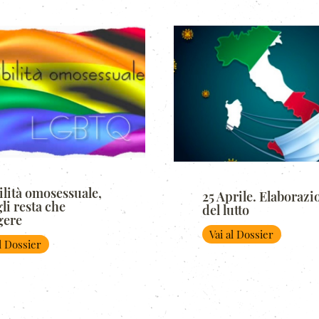
ilità omosessuale,
25 Aprile. Elaborazi
li resta che
del lutto
gere
Vai al Dossier
al Dossier