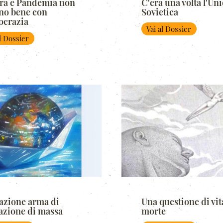
ra e Pandemia non
C'era una volta l'Un
no bene con
Sovietica
crazia
Vai al Dossier
al Dossier
azione arma di
Una questione di vit
azione di massa
morte