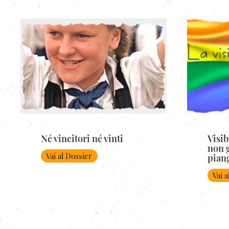
Né vincitori né vinti
Visib
non g
Vai al Dossier
pian
Vai 