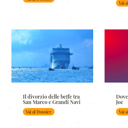
Vai 
Il divorzio delle beffe tra
Dove
San Marco e Grandi Navi
Joe
Vai al Dossier
Vai 