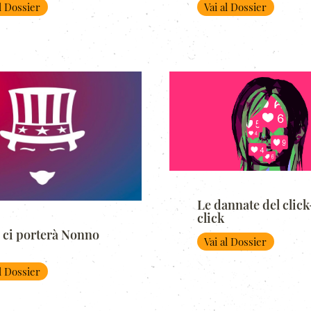
al Dossier
Vai al Dossier
Le dannate del click
click
 ci porterà Nonno
Vai al Dossier
al Dossier