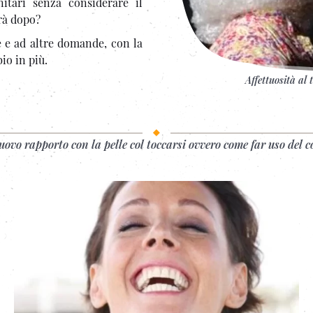
itari senza considerare il
rà dopo?
te e ad altre domande, con la
io in più.
Affettuosità al
nuovo rapporto con la pelle col toccarsi ovvero come far uso del c