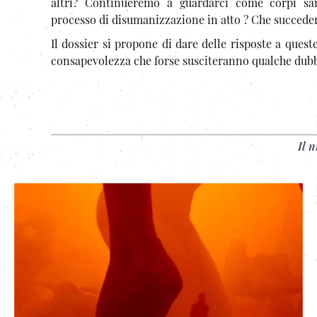
altri? Continueremo a guardarci come corpi san
processo di disumanizzazione in atto ? Che succede
Il dossier si propone di dare delle risposte a ques
consapevolezza che forse susciteranno qualche dubb
Il 