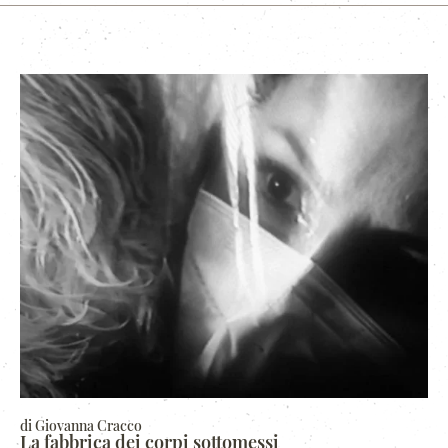
di Giovanna Cracco
La fabbrica dei corpi sottomessi