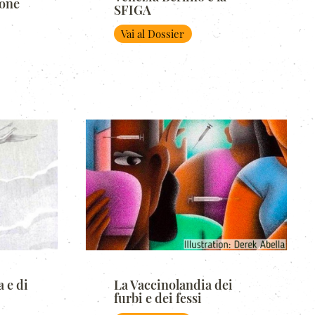
ione
SFIGA
Vai al Dossier
a e di
La Vaccinolandia dei
furbi e dei fessi