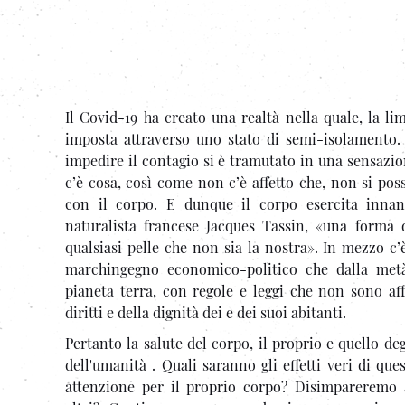
Il Covid-19 ha creato una realtà nella quale, la li
imposta attraverso uno stato di semi-isolamento. 
impedire il contagio si è tramutato in una sensaz
c’è cosa, così come non c’è affetto che, non si p
con il corpo. E dunque il corpo esercita innanz
naturalista francese Jacques Tassin, «una forma d
qualsiasi pelle che non sia la nostra». In mezzo c’è
marchingegno economico-politico che dalla metà
pianeta terra, con regole e leggi che non sono aff
diritti e della dignità dei e dei suoi abitanti.
Pertanto la salute del corpo, il proprio e quello deg
dell'umanità . Quali saranno gli effetti veri di qu
attenzione per il proprio corpo? Disimpareremo a 