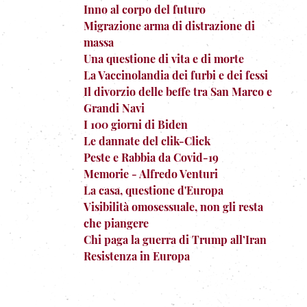
Inno al corpo del futuro
Migrazione arma di distrazione di
massa
Una questione di vita e di morte
La Vaccinolandia dei furbi e dei fessi
Il divorzio delle beffe tra San Marco e
Grandi Navi
I 100 giorni di Biden
Le dannate del clik-Click
Peste e Rabbia da Covid-19
Memorie - Alfredo Venturi
La casa, questione d'Europa
Visibilità omosessuale, non gli resta
che piangere
Chi paga la guerra di Trump all’Iran
Resistenza in Europa