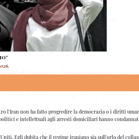
mo"
2026
.
.
tro l'Iran non ha fatto progredire la democrazia o i diritti uman
olitici e intellettuali agli arresti domiciliari hanno condannat
Uniti. Egli dubita che il regime iraniano sia sull'orlo del colla