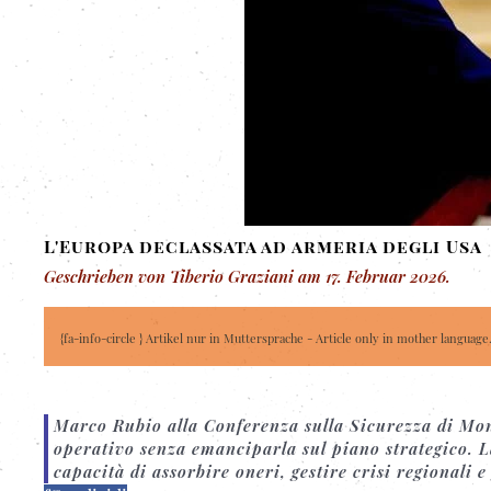
L'Europa declassata ad armeria degli Usa
Geschrieben von Tiberio Graziani am
17. Februar 2026
.
{fa-info-circle } Artikel nur in Muttersprache - Article only in mother language
Marco Rubio alla Conferenza sulla Sicurezza di Mon
operativo senza emanciparla sul piano strategico. L
capacità di assorbire oneri, gestire crisi regionali e