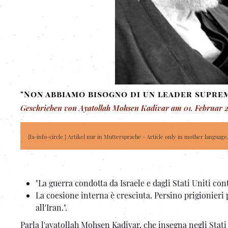
"Non abbiamo bisogno di un leader supre
Geschrieben von Ayatollah Mohsen Kadivar am
01. Februar 
{fa-info-circle } Artikel nur in Muttersprache - Article only in mother language
"La guerra condotta da Israele e dagli Stati Uniti con
La coesione interna è cresciuta. Persino prigionieri p
all'Iran.".
Parla l'ayatollah Mohsen Kadivar, che insegna negli Stati 