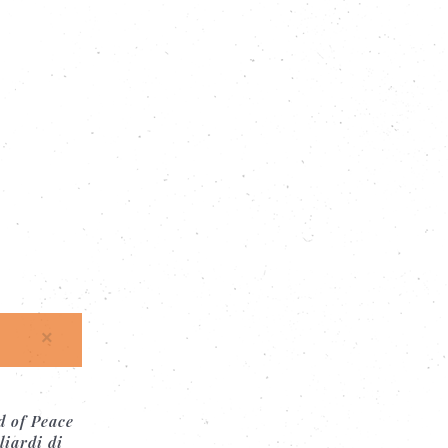
×
d of Peace
liardi di