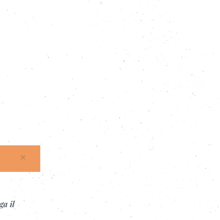
×
ga il