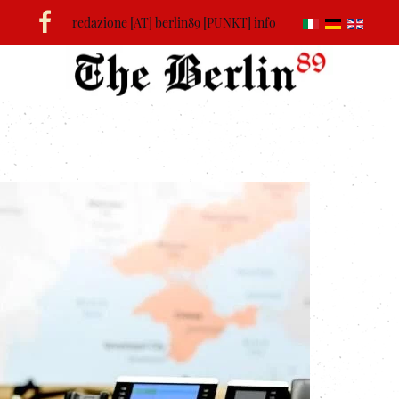
redazione [AT] berlin89 [PUNKT] info