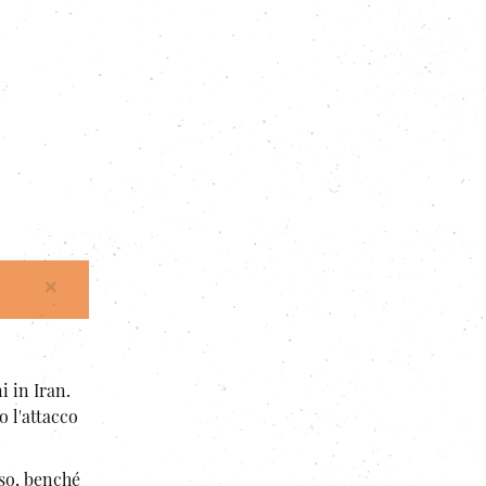
×
i in Iran.
o l'attacco
sso, benché