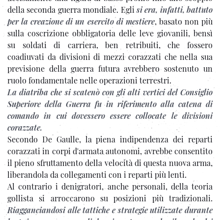
della seconda guerra mondiale. Egli
si era, infatti, battuto
per la creazione di un esercito di mestiere
, basato non più
sulla coscrizione obbligatoria delle leve giovanili, bensì
su soldati di carriera, ben retribuiti, che fossero
coadiuvati da divisioni di mezzi corazzati che nella sua
previsione della guerra futura avrebbero sostenuto un
ruolo fondamentale nelle operazioni terrestri.
La diatriba che si scatenò con gli alti vertici del Consiglio
Superiore della Guerra fu in riferimento alla catena di
comando in cui dovessero essere collocate le divisioni
corazzate.
Secondo De Gaulle, la piena indipendenza dei reparti
corazzati in corpi d'armata autonomi, avrebbe consentito
il pieno sfruttamento della velocità di questa nuova arma,
liberandola da collegamenti con i reparti più lenti.
Al contrario i denigratori, anche personali, della teoria
gollista si arroccarono su posizioni più tradizionali.
Riagganciandosi alle tattiche e strategie utilizzate durante