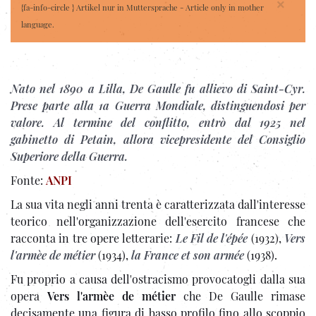
×
{fa-info-circle } Artikel nur in Muttersprache - Article only in mother
language.
Nato nel 1890 a Lilla, De Gaulle fu allievo di Saint-Cyr.
Prese parte alla 1a Guerra Mondiale, distinguendosi per
valore. Al termine del conflitto, entrò dal 1925 nel
gabinetto di Petain, allora vicepresidente del Consiglio
Superiore della Guerra.
Fonte:
ANPI
La sua vita negli anni trenta è caratterizzata dall'interesse
teorico nell'organizzazione dell'esercito francese che
racconta in tre opere letterarie:
Le Fil de l'épée
(1932),
Vers
l'armèe de métier
(1934),
la France et son armée
(1938).
Fu proprio a causa dell'ostracismo provocatogli dalla sua
opera
Vers l'armèe de métier
che De Gaulle rimase
decisamente una figura di basso profilo fino allo scoppio