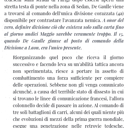
stretta testa di ponte nella zona di Sedan, De Gaulle viene
a trovarsi al comando dell'unica divisione corazzata (4a)
disponibile per contrastare l'avanzata nemica.
A onor del
vero, definire divisione ciò che esisteva solo sulla carta fino
al giorno undici Maggio sarebbe veramente troppo. Il 15,
quando De Gaulle giunse al posto di comando della
Divisione a Laon, era l'unico presente
.
Riorganizzando quel poco che riceva il giorno
successivo e facendo leva su un'abilità tattica ancora
non sperimentata, riesce a portare in assetto di
combattimento una forza sufficiente per compiere
delle operazioni. Sebbene non gli venga comunicato
alcunché, a causa del terribile stato di dissesto in cui
si trovano le linee di comunicazione francesi, l'allora
colonnello decide di passare in azione. Al comando di
tre soli battaglioni di carri, alcuni dei quali niente più
che evoluzioni di mezzi della prima guerra mondiale,
esegue una penetrazione nelle retrovie tedesche,