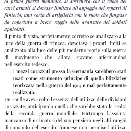
la prima guerra mondiale, si sosteneva che il ruolo dei
carri armati si dovesse limitare all'appoggio dei reparti di
fanteria, una sorta di artiglieria con le ruote che fungesse
da copertura a breve raggio delle avanzate dei soldati
appiedati
.
Il punto di vista, perfettamente corretto se analizzato alla
luce della guerra di trincea, denotava i propri limiti se
analizzato alla luce delle più moderne teorie sulla guerra
di movimento che allora stavano affermandosi
nell'esercito tedesco.
I mezzi corazzati presso la Germania sarebbero stati
usati come strumento principe di quella blitzkrieg
teorizzata nella guerra del 1914 e mai perfettamente
realizzata.
De Gaulle aveva colto l'essenza dell'utilizzo delle divisioni
corazzate, anticipando quella che sarebbe stata la realtà
della seconda guerra mondiale. Purtroppo l'assoluta
mancanza di estimatori del suo pensiero negli alti ranghi
di comando dell'esercito francese non permise l'utilizzo