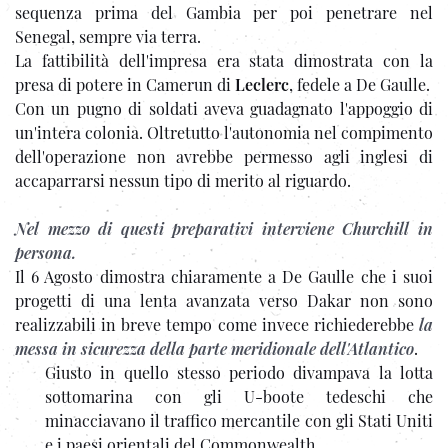
sequenza prima del Gambia per poi penetrare nel
Senegal, sempre via terra.
La fattibilità dell'impresa era stata dimostrata con la
presa di potere in Camerun di
Leclerc
, fedele a De Gaulle.
Con un pugno di soldati aveva guadagnato l'appoggio di
un'intera colonia. Oltretutto l'autonomia nel compimento
dell'operazione non avrebbe permesso agli inglesi di
accaparrarsi nessun tipo di merito al riguardo.
Nel mezzo di questi preparativi interviene Churchill in
persona.
Il 6 Agosto dimostra chiaramente a De Gaulle che i suoi
progetti di una lenta avanzata verso Dakar non sono
realizzabili in breve tempo come invece richiederebbe
la
messa in sicurezza della parte meridionale dell'Atlantico
.
Giusto in quello stesso periodo divampava la lotta
sottomarina con gli U-boote tedeschi che
minacciavano il traffico mercantile con gli Stati Uniti
e i paesi orientali del Commonwealth.