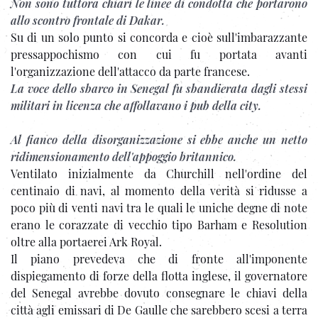
Non sono tuttora chiari le linee di condotta che portarono
allo scontro frontale di Dakar.
Su di un solo punto si concorda e cioè sull'imbarazzante
pressappochismo con cui fu portata avanti
l'organizzazione dell'attacco da parte francese.
La voce dello sbarco in Senegal fu sbandierata dagli stessi
militari in licenza che affollavano i pub della city.
Al fianco della disorganizzazione si ebbe anche un netto
ridimensionamento dell'appoggio britannico.
Ventilato inizialmente da Churchill nell'ordine del
centinaio di navi, al momento della verità si ridusse a
poco più di venti navi tra le quali le uniche degne di note
erano le corazzate di vecchio tipo Barham e Resolution
oltre alla portaerei Ark Royal.
Il piano prevedeva che di fronte all'imponente
dispiegamento di forze della flotta inglese, il governatore
del Senegal avrebbe dovuto consegnare le chiavi della
città agli emissari di De Gaulle che sarebbero scesi a terra